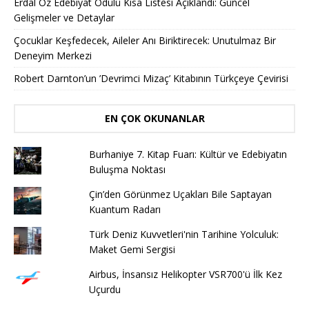
Erdal Öz Edebiyat Ödülü Kısa Listesi Açıklandı: Güncel
Gelişmeler ve Detaylar
Çocuklar Keşfedecek, Aileler Anı Biriktirecek: Unutulmaz Bir
Deneyim Merkezi
Robert Darnton’un ’Devrimci Mizaç’ Kitabının Türkçeye Çevirisi
EN ÇOK OKUNANLAR
Burhaniye 7. Kitap Fuarı: Kültür ve Edebiyatın
Buluşma Noktası
Çin’den Görünmez Uçakları Bile Saptayan
Kuantum Radarı
Türk Deniz Kuvvetleri'nin Tarihine Yolculuk:
Maket Gemi Sergisi
Airbus, İnsansız Helikopter VSR700'ü İlk Kez
Uçurdu