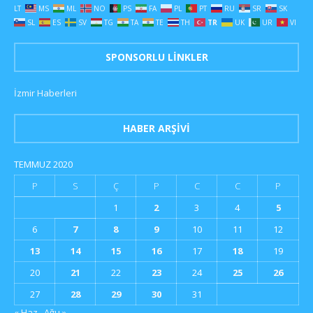
LT
MS
ML
NO
PS
FA
PL
PT
RU
SR
SK
SL
ES
SV
TG
TA
TE
TH
TR
UK
UR
VI
SPONSORLU LINKLER
İzmir Haberleri
HABER ARŞIVI
TEMMUZ 2020
P
S
Ç
P
C
C
P
1
2
3
4
5
6
7
8
9
10
11
12
13
14
15
16
17
18
19
20
21
22
23
24
25
26
27
28
29
30
31
« Haz
Ağu »