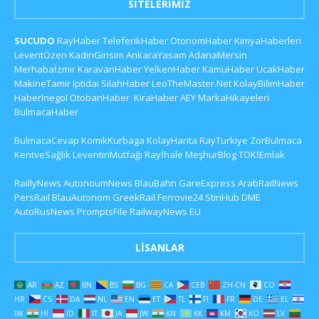
SITELERIMIZ
SUCUDO
RayHaber
TeleferikHaber
OtonomHaber
KimyaHaberleri
LeventÖzen
KadinGirisim
AnkaraYasam
AdanaMersin
Merhabaİzmir
KaravanHaber
YelkenHaber
KamuHaber
UcakHaber
MakineTamir
Iptidai
SilahHaber
LeoTheMaster.Net
KolayBilimHaber
HaberInegol
OtobanHaber
KiraHaber
AEY
MarkaHikayeleri
BulmacaHaber
BulmacaCevap
KomikKurbaga
KolayHarita
RayTurkiye
ZorBulmaca
KentveSağlık
LeventinMutfağı
Rayİhale
MeşhurBlog
TOKİEmlak
RaillyNews
AutonoumNews
BlauBahn
GareExpress
ArabRailNews
PersRail
BlauAutonom
GreekRail
Ferrovie24
StiriHub
DME
AutoRusNews
PromptsFile
RailwayNews EU
LISANLAR
AR
AZ
BN
BS
BG
CA
CEB
ZH-CN
CO
HR
CS
DA
NL
EN
ET
TL
FI
FR
DE
EL
IW
HI
ID
IT
JA
JW
KN
KK
KM
KO
LV