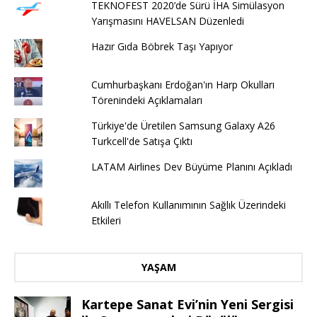
TEKNOFEST 2020’de Sürü İHA Simülasyon
Yarışmasını HAVELSAN Düzenledi
Hazır Gıda Böbrek Taşı Yapıyor
Cumhurbaşkanı Erdoğan'ın Harp Okulları
Törenindeki Açıklamaları
Türkiye'de Üretilen Samsung Galaxy A26
Turkcell'de Satışa Çıktı
LATAM Airlines Dev Büyüme Planını Açıkladı
Akıllı Telefon Kullanımının Sağlık Üzerindeki
Etkileri
YAŞAM
Kartepe Sanat Evi’nin Yeni Sergisi