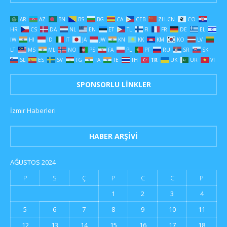
AR
AZ
BN
BS
BG
CA
CEB
ZH-CN
CO
HR
CS
DA
NL
EN
ET
TL
FI
FR
DE
EL
IW
HI
ID
IT
JA
JW
KN
KK
KM
KO
LV
LT
MS
ML
NO
PS
FA
PL
PT
RU
SR
SK
SL
ES
SV
TG
TA
TE
TH
TR
UK
UR
VI
SPONSORLU LINKLER
İzmir Haberleri
HABER ARŞIVI
AĞUSTOS 2024
P
S
Ç
P
C
C
P
1
2
3
4
5
6
7
8
9
10
11
12
13
14
15
16
17
18