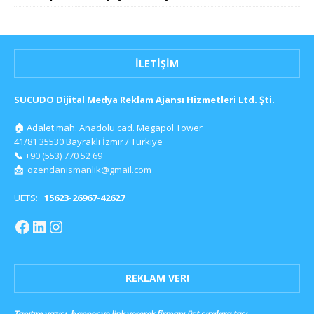
İLETIŞIM
SUCUDO Dijital Medya Reklam Ajansı Hizmetleri Ltd. Şti.
🏠
Adalet mah. Anadolu cad. Megapol Tower
41/81 35530 Bayraklı İzmir / Türkiye
📞
+90 (553) 770 52 69
📩
ozendanismanlik@gmail.com
UETS:
15623-26967-42627
REKLAM VER!
Tanıtım yazısı, banner ve link vererek firmanı üst sıralara taşı