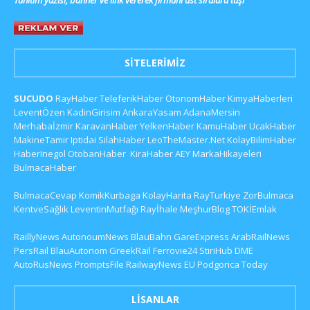
SITELERIMIZ
SUCUDO
RayHaber
TeleferikHaber
OtonomHaber
KimyaHaberleri
LeventÖzen
KadinGirisim
AnkaraYasam
AdanaMersin
Merhabaİzmir
KaravanHaber
YelkenHaber
KamuHaber
UcakHaber
MakineTamir
Iptidai
SilahHaber
LeoTheMaster.Net
KolayBilimHaber
HaberInegol
OtobanHaber
KiraHaber
AEY
MarkaHikayeleri
BulmacaHaber
BulmacaCevap
KomikKurbaga
KolayHarita
RayTurkiye
ZorBulmaca
KentveSağlık
LeventinMutfağı
Rayİhale
MeşhurBlog
TOKİEmlak
RaillyNews
AutonoumNews
BlauBahn
GareExpress
ArabRailNews
PersRail
BlauAutonom
GreekRail
Ferrovie24
StiriHub
DME
AutoRusNews
PromptsFile
RailwayNews EU
Podgorica Today
LISANLAR