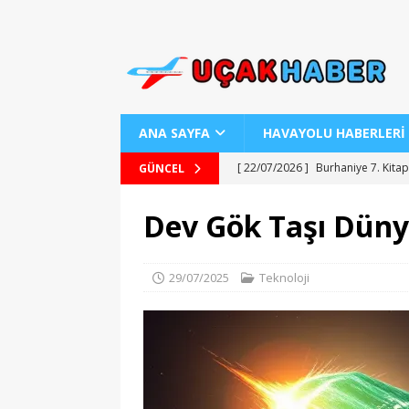
ANA SAYFA
HAVAYOLU HABERLERİ
[ 22/07/2026 ]
Uraloğlu Bakanı’n
GÜNCEL
[ 22/07/2026 ]
AJ Teknolojisiyle
Dev Gök Taşı Düny
[ 22/07/2026 ]
AJet ile Yurt Dışı 
[ 25/07/2026 ]
Kartepe Sanat Evi’
29/07/2025
Teknoloji
[ 22/07/2026 ]
Burhaniye 7. Kitap