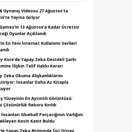
6 Oynanış Videosu 27 Ağustos’ta
ix’te Yayına Giriyor
 Games’in 13 Ağustos’a Kadar Ücretsiz
ceği Oyunlar Açıklandı
in En Yeni İnternet Kullanımı Verileri
landı
y Kore’de Yapay Zeka Destekli Şarkı
mine İlişkin Telif Hakkı Kararı
y Zeka Okuma Alışkanlıklarını
tiriyor: İnsanlar Daha Az Kitapla
şuyor
ş Yüzeyinin En Ayrıntılı Görüntüsü:
hi Çözünürlük Rekoru Kırıldı
 İnsanları Glueball Parçacığının Varlığını
ekleyen Kesin Kanıt Buldu
le Yapay Zeka Biriminde Üst Düzey