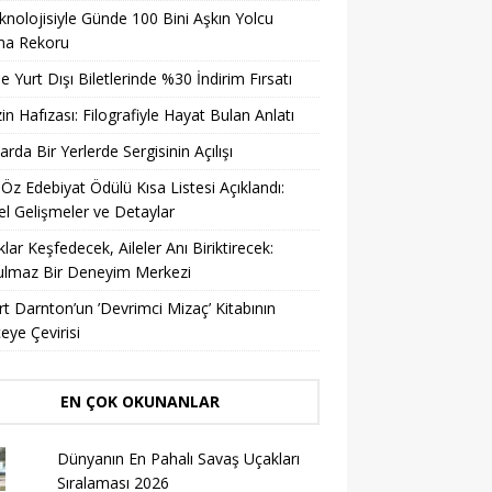
knolojisiyle Günde 100 Bini Aşkın Yolcu
ma Rekoru
ile Yurt Dışı Biletlerinde %30 İndirim Fırsatı
in Hafızası: Filografiyle Hayat Bulan Anlatı
arda Bir Yerlerde Sergisinin Açılışı
 Öz Edebiyat Ödülü Kısa Listesi Açıklandı:
l Gelişmeler ve Detaylar
lar Keşfedecek, Aileler Anı Biriktirecek:
ulmaz Bir Deneyim Merkezi
t Darnton’un ’Devrimci Mizaç’ Kitabının
eye Çevirisi
EN ÇOK OKUNANLAR
Dünyanın En Pahalı Savaş Uçakları
Sıralaması 2026