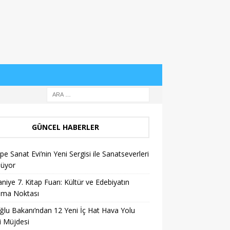
GÜNCEL HABERLER
pe Sanat Evi’nin Yeni Sergisi ile Sanatseverleri
lüyor
niye 7. Kitap Fuarı: Kültür ve Edebiyatın
şma Noktası
ğlu Bakanı’ndan 12 Yeni İç Hat Hava Yolu
i Müjdesi