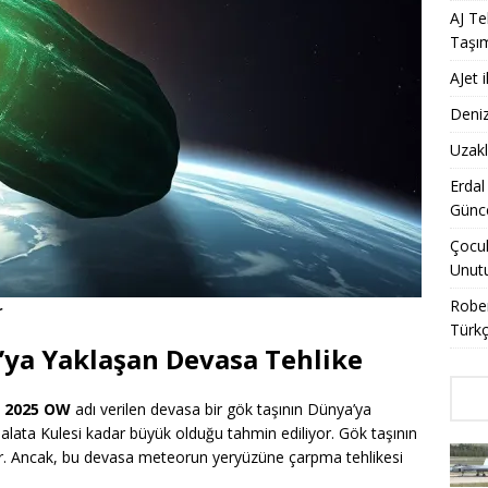
AJ Te
Taşı
AJet 
Deniz
Uzakl
Erdal
Günce
Çocuk
Unut
Rober
r
Türkç
’ya Yaklaşan Devasa Tehlike
,
2025 OW
adı verilen devasa bir gök taşının Dünya’ya
Galata Kulesi kadar büyük olduğu tahmin ediliyor. Gök taşının
r. Ancak, bu devasa meteorun yeryüzüne çarpma tehlikesi