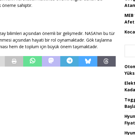
Atam
tik öneme sahiptir.
MEB 
Afet 
Koca
 bilimleri açısından önemli bir gelişmedir. NASA’nın bu tür
lenmesi açısından hayati bir rol oynamaktadır. Gök taşlarına
camiası hem de toplum için büyük önem taşımaktadır.
Otom
Yüks
Elek
Kada
Togg 
Başl
Hyun
Fiyat
Hyun