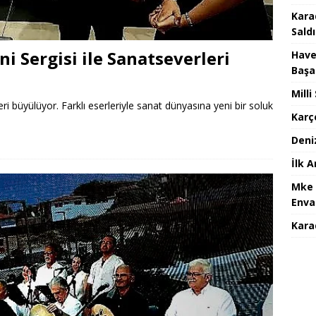
Kara
Saldı
ni Sergisi ile Sanatseverleri
Have
Başa
Mill
ri büyülüyor. Farklı eserleriyle sanat dünyasına yeni bir soluk
Karç
Deni
İlk 
Mke 
Enva
Karad