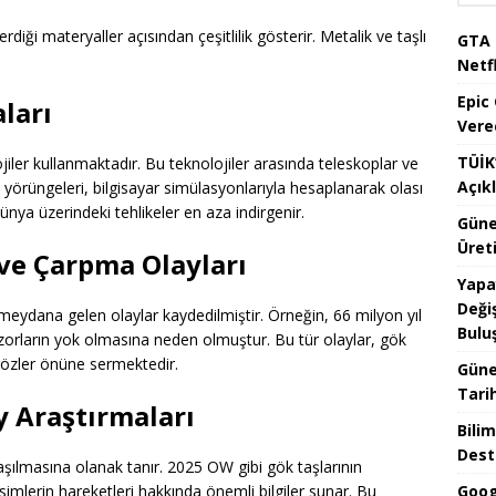
erdiği materyaller açısından çeşitlilik gösterir. Metalik ve taşlı
GTA 
Netfl
Epic
ları
Vere
TÜİK’
ojiler kullanmaktadır. Bu teknolojiler arasında teleskoplar ve
Açık
 yörüngeleri, bilgisayar simülasyonlarıyla hesaplanarak olası
nya üzerindeki tehlikeler en aza indirgenir.
Güne
Üreti
 ve Çarpma Olayları
Yapa
Değiş
meydana gelen olaylar kaydedilmiştir. Örneğin, 66 milyon yıl
Bulu
zorların yok olmasına neden olmuştur. Bu tür olaylar, gök
gözler önüne sermektedir.
Güne
Tari
 Araştırmaları
Bilim
Dest
laşılmasına olanak tanır. 2025 OW gibi gök taşlarının
Goog
simlerin hareketleri hakkında önemli bilgiler sunar. Bu