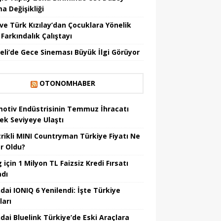
a Değişikliği
ve Türk Kızılay’dan Çocuklara Yönelik
Farkındalık Çalıştayı
eli’de Gece Sineması Büyük İlgi Görüyor
OTONOMHABER
otiv Endüstrisinin Temmuz İhracatı
ek Seviyeye Ulaştı
trikli MINI Countryman Türkiye Fiyatı Ne
r Oldu?
için 1 Milyon TL Faizsiz Kredi Fırsatı
adı
dai IONIQ 6 Yenilendi: İşte Türkiye
ları
dai Bluelink Türkiye’de Eski Araçlara