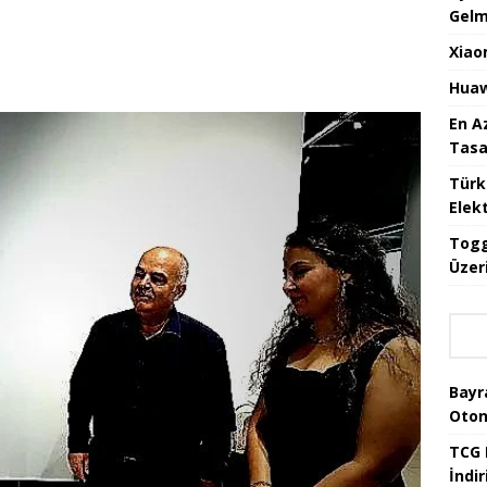
Gelm
Xiao
Huaw
En A
Tasa
Türk
Elekt
Togg
Üzeri
Bayr
Oton
TCG 
İndir