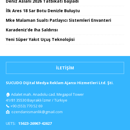
Deniz Aslanı 2026 Tatbikatı başladı
İlk Ares 18 Sar Botu Denizle Buluştu
Mke Malaman Sualtı Patlayıcı Sistemleri Envanteri
Karadeniz’de Iha Saldırısı
Yeni Süper Yakıt Uçuş Teknolojisi
İLETIŞIM
SUCUDO Dijital Medya Reklam Ajansı Hizmetleri Ltd. Şti.
🏠
Adalet mah. Anadolu cad. Megapol Tower
41/81 35530 Bayraklı İzmir / Türkiye
📞
+90 (553) 770 52 69
📩
ozendanismanlik@gmail.com
UETS:
15623-26967-42627