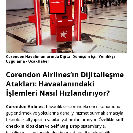
Corendon Havalimanlarında Dijital Dönüşüm İçin Yenilikçi
Uygulama - UcakHaber
Corendon Airlines’ın Dijitalleşme
Atakları: Havaalanındaki
İşlemleri Nasıl Hızlandırıyor?
Corendon Airlines
, havacılık sektöründeki öncü konumunu
güçlendirmek ve yolcularına daha iyi hizmet sunmak amacıyla
teknolojik altyapısına yapılan yatırımları artırıyor. Özellikle
self
check-in kioskları
ve
Self Bag Drop
sistemleriyle,
havalimanı işlemlerinde devrim yaratıyor. Bu teknolojik