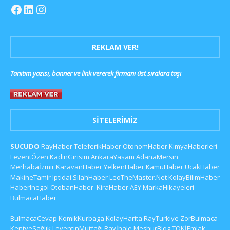
REKLAM VER!
Tanıtım yazısı, banner ve link vererek firmanı üst sıralara taşı
SITELERIMIZ
SUCUDO
RayHaber
TeleferikHaber
OtonomHaber
KimyaHaberleri
LeventÖzen
KadinGirisim
AnkaraYasam
AdanaMersin
Merhabaİzmir
KaravanHaber
YelkenHaber
KamuHaber
UcakHaber
MakineTamir
Iptidai
SilahHaber
LeoTheMaster.Net
KolayBilimHaber
HaberInegol
OtobanHaber
KiraHaber
AEY
MarkaHikayeleri
BulmacaHaber
BulmacaCevap
KomikKurbaga
KolayHarita
RayTurkiye
ZorBulmaca
KentveSağlık
LeventinMutfağı
Rayİhale
MeşhurBlog
TOKİEmlak