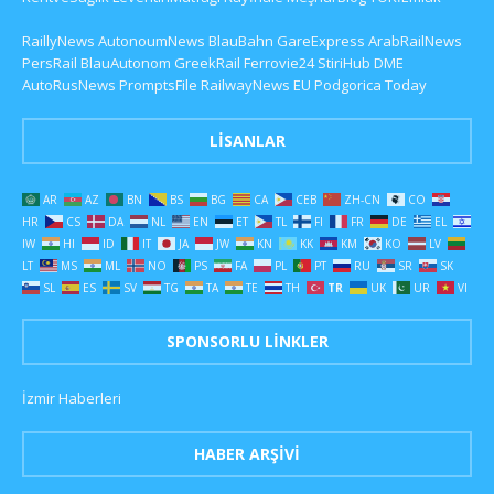
RaillyNews
AutonoumNews
BlauBahn
GareExpress
ArabRailNews
PersRail
BlauAutonom
GreekRail
Ferrovie24
StiriHub
DME
AutoRusNews
PromptsFile
RailwayNews EU
Podgorica Today
LISANLAR
AR
AZ
BN
BS
BG
CA
CEB
ZH-CN
CO
HR
CS
DA
NL
EN
ET
TL
FI
FR
DE
EL
IW
HI
ID
IT
JA
JW
KN
KK
KM
KO
LV
LT
MS
ML
NO
PS
FA
PL
PT
RU
SR
SK
SL
ES
SV
TG
TA
TE
TH
TR
UK
UR
VI
SPONSORLU LINKLER
İzmir Haberleri
HABER ARŞIVI