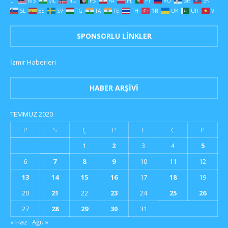
LT
MS
ML
NO
PS
FA
PL
PT
RU
SR
SK
SL
ES
SV
TG
TA
TE
TH
TR
UK
UR
VI
SPONSORLU LINKLER
İzmir Haberleri
HABER ARŞIVI
TEMMUZ 2020
P
S
Ç
P
C
C
P
1
2
3
4
5
6
7
8
9
10
11
12
13
14
15
16
17
18
19
20
21
22
23
24
25
26
27
28
29
30
31
« Haz
Ağu »