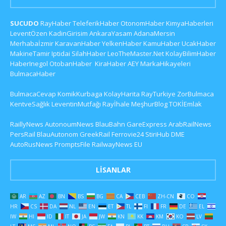
SUCUDO
RayHaber
TeleferikHaber
OtonomHaber
KimyaHaberleri
LeventÖzen
KadinGirisim
AnkaraYasam
AdanaMersin
Merhabaİzmir
KaravanHaber
YelkenHaber
KamuHaber
UcakHaber
MakineTamir
Iptidai
SilahHaber
LeoTheMaster.Net
KolayBilimHaber
HaberInegol
OtobanHaber
KiraHaber
AEY
MarkaHikayeleri
BulmacaHaber
BulmacaCevap
KomikKurbaga
KolayHarita
RayTurkiye
ZorBulmaca
KentveSağlık
LeventinMutfağı
Rayİhale
MeşhurBlog
TOKİEmlak
RaillyNews
AutonoumNews
BlauBahn
GareExpress
ArabRailNews
PersRail
BlauAutonom
GreekRail
Ferrovie24
StiriHub
DME
AutoRusNews
PromptsFile
RailwayNews EU
LISANLAR
AR
AZ
BN
BS
BG
CA
CEB
ZH-CN
CO
HR
CS
DA
NL
EN
ET
TL
FI
FR
DE
EL
IW
HI
ID
IT
JA
JW
KN
KK
KM
KO
LV