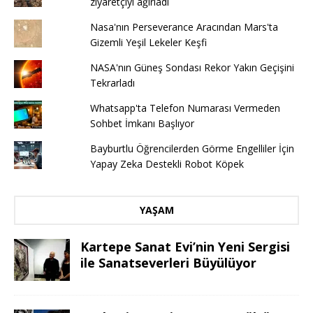
ziyaretçiyi ağırladı
Nasa'nın Perseverance Aracından Mars'ta
Gizemli Yeşil Lekeler Keşfi
NASA'nın Güneş Sondası Rekor Yakın Geçişini
Tekrarladı
Whatsapp'ta Telefon Numarası Vermeden
Sohbet İmkanı Başlıyor
Bayburtlu Öğrencilerden Görme Engelliler İçin
Yapay Zeka Destekli Robot Köpek
YAŞAM
Kartepe Sanat Evi’nin Yeni Sergisi
ile Sanatseverleri Büyülüyor