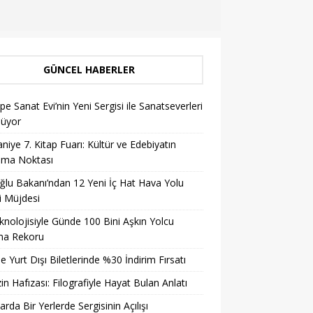
GÜNCEL HABERLER
pe Sanat Evi’nin Yeni Sergisi ile Sanatseverleri
lüyor
niye 7. Kitap Fuarı: Kültür ve Edebiyatın
şma Noktası
ğlu Bakanı’ndan 12 Yeni İç Hat Hava Yolu
i Müjdesi
knolojisiyle Günde 100 Bini Aşkın Yolcu
ma Rekoru
ile Yurt Dışı Biletlerinde %30 İndirim Fırsatı
in Hafızası: Filografiyle Hayat Bulan Anlatı
arda Bir Yerlerde Sergisinin Açılışı