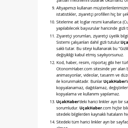
Şartları metinlerini bularak okumanız öne
Altyapımızı kullanan müşterilerilerimizin 
istatistikler, ziyaretçi profilleri hiç bir
Sitelerine ait loglar resmi kanallarca (C
yapılabilecek başvurular haricinde gizli 
Ziyaretçi yorumları, ziyaretçi üyelik bilg
Sistemi çalışanları dahil gizli tutulur.
Uç
saklı tutar. Bu siteyi kullanarak bu “Gi
değişikliği kabul etmiş sayılıyorsunuz.
Kod, haber, resim, röportaj gibi her türl
OtonomHaber.com sitesinde yer alan büt
animasyonlar, videolar, tasarım ve düze
ile korunmaktadır. Bunlar
UçakHaber
’
kopyalanamaz, dağıtılamaz, değiştirilem
kopyalama ve kullanımı yapılamaz.
UçakHaber
’deki harici linkler ayrı bir
sorumludur.
UçakHaber
.com hiçbir bi
sitedeki bilgilerden kaynaklı hataların h
Sitedeki tüm harici linkler ayrı bir say