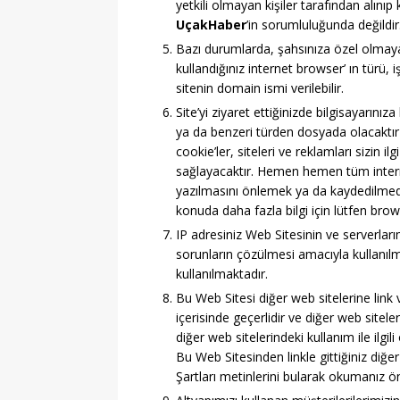
yetkili olmayan kişiler tarafından alınıp
UçakHaber
’in sorumluluğunda değildir
Bazı durumlarda, şahsınıza özel olmayan 
kullandığınız internet browser’ ın türü, i
sitenin domain ismi verilebilir.
Site’yi ziyaret ettiğinizde bilgisayarınıza 
ya da benzeri türden dosyada olacaktır 
cookie’ler, siteleri ve reklamları sizin i
sağlayacaktır. Hemen hemen tüm interne
yazılmasını önlemek ya da kaydedilmede
konuda daha fazla bilgi için lütfen brows
IP adresiniz Web Sitesinin ve serverları
sorunların çözülmesi amacıyla kullanılm
kullanılmaktadır.
Bu Web Sitesi diğer web sitelerine link
içerisinde geçerlidir ve diğer web sitel
diğer web sitelerindeki kullanım ile ilgili
Bu Web Sitesinden linkle gittiğiniz diğer
Şartları metinlerini bularak okumanız öne