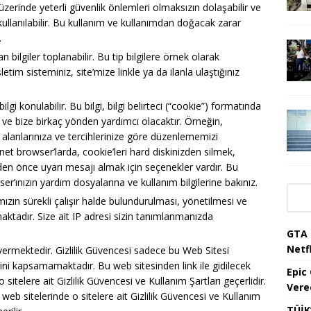
t üzerinde yeterli güvenlik önlemleri olmaksızın dolaşabilir ve
 kullanılabilir. Bu kullanım ve kullanımdan doğacak zarar
.
bilgiler toplanabilir. Bu tip bilgilere örnek olarak
şletim sisteminiz, site’mize linkle ya da ilanla ulaştığınız
bilgi konulabilir. Bu bilgi, bilgi belirteci (“cookie”) formatında
ve bize birkaç yönden yardımcı olacaktır. Örneğin,
lgi alanlarınıza ve tercihlerinize göre düzenlememizi
t browser’larda, cookie’leri hard diskinizden silmek,
n önce uyarı mesajı almak için seçenekler vardır. Bu
er’ınızın yardım dosyalarına ve kullanım bilgilerine bakınız.
mızın sürekli çalışır halde bulundurulması, yönetilmesi ve
aktadır. Size ait IP adresi sizin tanımlanmanızda
GTA 
Netfl
 vermektedir. Gizlilik Güvencesi sadece bu Web Sitesi
erini kapsamamaktadır. Bu web sitesinden link ile gidilecek
Epic
 o sitelere ait Gizlilik Güvencesi ve Kullanım Şartları geçerlidir.
Vere
 web sitelerinde o sitelere ait Gizlilik Güvencesi ve Kullanım
TÜİK’