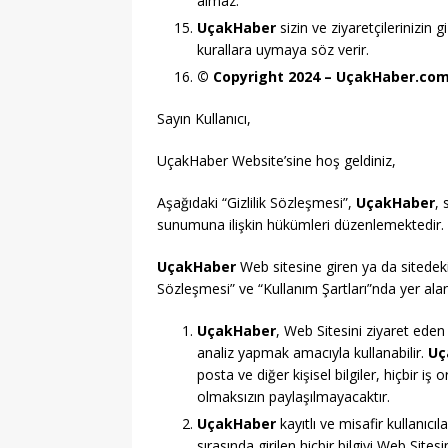
almaz.
UçakHaber
sizin ve ziyaretçilerinizin 
kurallara uymaya söz verir.
© Copyright 2024 – UçakHaber.com 
Sayın Kullanıcı,
UçakHaber Website’sine hoş geldiniz,
Aşağıdaki “Gizlilik Sözleşmesi”,
UçakHaber
, 
sunumuna ilişkin hükümleri düzenlemektedir.
UçakHaber
Web sitesine giren ya da sitedeki f
Sözleşmesi” ve “Kullanım Şartları”nda yer ala
UçakHaber
, Web Sitesini ziyaret eden k
analiz yapmak amacıyla kullanabilir.
Uç
posta ve diğer kişisel bilgiler, hiçbir iş 
olmaksızın paylaşılmayacaktır.
UçakHaber
kayıtlı ve misafir kullanıcı
sırasında girilen hiçbir bilgiyi Web Sites