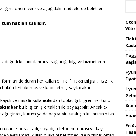
gizliliğine önem verir ve aşağıdaki maddelerde belirtilen
Otom
tüm hakları saklıdır.
Yüks
Elek
Kada
Togg 
siz değerli kullanıcılarımıza sağladığı bilgi ve hizmetlerin
Başl
Hyun
Fiyat
ormları dolduran her kullanıcı “Telif Hakkı Bilgisi”, “Gizlilik
n hükümleri okumuş ve kabul etmiş sayılacaktır.
Hyun
Gelm
ayıtlı ve misafir kullanıcılardan topladığı bilgileri her türlü
Xiao
akHaber
bu bilgileri iş ortakları ile paylaşabilir. Ancak e-
ortağı, şirket, kurum ya da başka bir kuruluşla kullanıcının izni
Huaw
En A
larına ait e-posta, adı, soyadı, telefon numarası ve kayıt
Tasa
inde yayınlamaz, kullanıcı aksini belirtmediyse hiçbir iş ortağı,