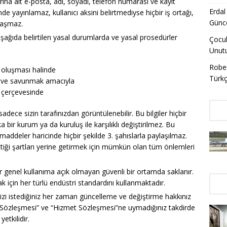
larına ait e-posta, adı, soyadı, telefon numarası ve kayıt
Erdal
inde yayınlamaz, kullanıcı aksini belirtmediyse hiçbir iş ortağı,
Günce
laşmaz.
 aşağıda belirtilen yasal durumlarda ve yasal prosedürler
Çocuk
Unut
Rober
p oluşması halinde
Türkç
ak ve savunmak amacıyla
ar çerçevesinde
iz sadece sizin tarafınızdan görüntülenebilir. Bu bilgiler hiçbir
 bir kurum ya da kuruluş ile karşılıklı değiştirilmez. Bu
maddeler haricinde hiçbir şekilde 3. şahıslarla paylaşılmaz.
iği şartları yerine getirmek için mümkün olan tüm önlemleri
r genel kullanıma açık olmayan güvenli bir ortamda saklanır.
ak için her türlü endüstri standardını kullanmaktadır.
erinizi istediğiniz her zaman güncelleme ve değiştirme hakkınız
k Sözleşmesi” ve “Hizmet Sözleşmesi”ne uymadığınız takdirde
etkilidir.