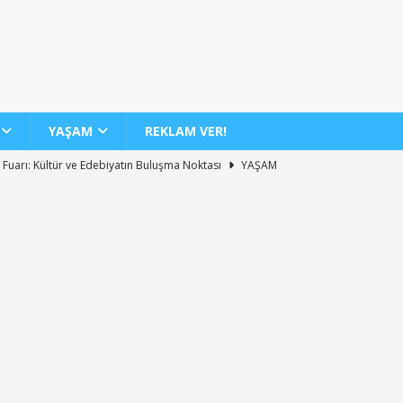
YAŞAM
REKLAM VER!
 Fuarı: Kültür ve Edebiyatın Buluşma Noktası
YAŞAM
dan 12 Yeni İç Hat Hava Yolu Seferi Müjdesi
GENEL
 Günde 100 Bini Aşkın Yolcu Taşıma Rekoru
AJET
Biletlerinde %30 İndirim Fırsatı
KAMPANYALAR
nin Yeni Sergisi ile Sanatseverleri Büyülüyor
YAŞAM