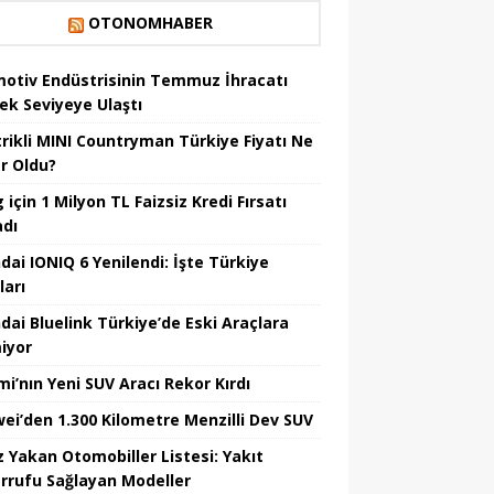
OTONOMHABER
otiv Endüstrisinin Temmuz İhracatı
ek Seviyeye Ulaştı
trikli MINI Countryman Türkiye Fiyatı Ne
r Oldu?
için 1 Milyon TL Faizsiz Kredi Fırsatı
adı
dai IONIQ 6 Yenilendi: İşte Türkiye
ları
dai Bluelink Türkiye’de Eski Araçlara
iyor
mi’nın Yeni SUV Aracı Rekor Kırdı
ei’den 1.300 Kilometre Menzilli Dev SUV
z Yakan Otomobiller Listesi: Yakıt
rrufu Sağlayan Modeller