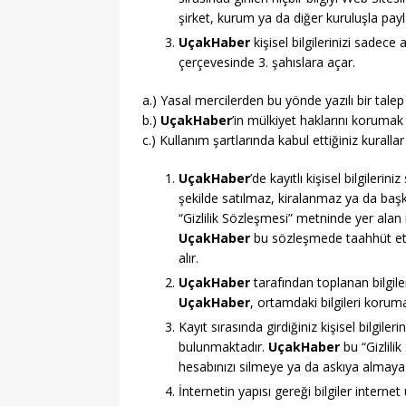
şirket, kurum ya da diğer kuruluşla pay
UçakHaber
kişisel bilgilerinizi sadece
çerçevesinde 3. şahıslara açar.
a.) Yasal mercilerden bu yönde yazılı bir tale
b.)
UçakHaber
’in mülkiyet haklarını korum
c.) Kullanım şartlarında kabul ettiğiniz kurall
UçakHaber
’de kayıtlı kişisel bilgilerin
şekilde satılmaz, kiralanmaz ya da başka
“Gizlilik Sözleşmesi” metninde yer alan 
UçakHaber
bu sözleşmede taahhüt ett
alır.
UçakHaber
tarafından toplanan bilgile
UçakHaber
, ortamdaki bilgileri korum
Kayıt sırasında girdiğiniz kişisel bilgil
bulunmaktadır.
UçakHaber
bu “Gizlili
hesabınızı silmeye ya da askıya almaya y
İnternetin yapısı gereği bilgiler interne