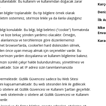
 kullanılabilir. Bu kullanım ve kullanımdan doğacak zarar
Karç
.
Deni
bilgiler toplanabilir. Bu tip bilgilere örnek olarak
şletim sisteminiz, site’mize linkle ya da ilanla ulaştığınız
İlk 
Mke 
bilgi konulabilir. Bu bilgi, bilgi belirteci (“cookie”) formatında
Enva
ve bize birkaç yönden yardımcı olacaktır. Örneğin,
lgi alanlarınıza ve tercihlerinize göre düzenlememizi
Karad
t browser’larda, cookie’leri hard diskinizden silmek,
n önce uyarı mesajı almak için seçenekler vardır. Bu
er’ınızın yardım dosyalarına ve kullanım bilgilerine bakınız.
mızın sürekli çalışır halde bulundurulması, yönetilmesi ve
aktadır. Size ait IP adresi sizin tanımlanmanızda
 vermektedir. Gizlilik Güvencesi sadece bu Web Sitesi
erini kapsamamaktadır. Bu web sitesinden link ile gidilecek
 o sitelere ait Gizlilik Güvencesi ve Kullanım Şartları geçerlidir.
 web sitelerinde o sitelere ait Gizlilik Güvencesi ve Kullanım
rilir.