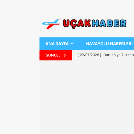
ANA SAYFA
HAVAYOLU HABERLERİ
[ 22/07/2026 ]
Burhaniye 7. Kitap
GÜNCEL
[ 22/07/2026 ]
Uraloğlu Bakanı’n
[ 22/07/2026 ]
AJ Teknolojisiyle
[ 22/07/2026 ]
AJet ile Yurt Dışı 
[ 25/07/2026 ]
Kartepe Sanat Evi’