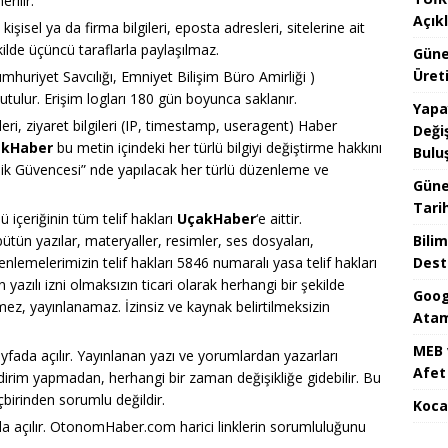
rilir.
Açık
kişisel ya da firma bilgileri, eposta adresleri, sitelerine ait
 şekilde üçüncü taraflarla paylaşılmaz.
Güne
Üreti
umhuriyet Savcılığı, Emniyet Bilişim Büro Amirliği )
tutulur. Erişim logları 180 gün boyunca saklanır.
Yapa
ileri, ziyaret bilgileri (IP, timestamp, useragent) Haber
Değiş
akHaber
bu metin içindeki her türlü bilgiyi değiştirme hakkını
Bulu
zlilik Güvencesi” nde yapılacak her türlü düzenleme ve
Güne
Tari
ü içeriğinin tüm telif hakları
UçakHaber
‘e aittir.
ün yazılar, materyaller, resimler, ses dosyaları,
Bilim
nlemelerimizin telif hakları 5846 numaralı yasa telif hakları
Dest
in yazılı izni olmaksızın ticari olarak herhangi bir şekilde
Goog
ez, yayınlanamaz. İzinsiz ve kaynak belirtilmeksizin
Atam
MEB 
 sayfada açılır. Yayınlanan yazı ve yorumlardan yazarları
Afet 
ldirim yapmadan, herhangi bir zaman değişikliğe gidebilir. Bu
içbirinden sorumlu değildir.
Koca
fada açılır. OtonomHaber.com harici linklerin sorumluluğunu