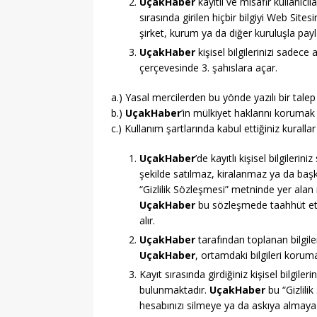
UçakHaber
kayıtlı ve misafir kullanıcı
sırasında girilen hiçbir bilgiyi Web Sites
şirket, kurum ya da diğer kuruluşla pay
UçakHaber
kişisel bilgilerinizi sadece
çerçevesinde 3. şahıslara açar.
a.) Yasal mercilerden bu yönde yazılı bir tale
b.)
UçakHaber
’in mülkiyet haklarını korum
c.) Kullanım şartlarında kabul ettiğiniz kurall
UçakHaber
’de kayıtlı kişisel bilgilerin
şekilde satılmaz, kiralanmaz ya da başka
“Gizlilik Sözleşmesi” metninde yer alan 
UçakHaber
bu sözleşmede taahhüt ett
alır.
UçakHaber
tarafından toplanan bilgile
UçakHaber
, ortamdaki bilgileri korum
Kayıt sırasında girdiğiniz kişisel bilgil
bulunmaktadır.
UçakHaber
bu “Gizlili
hesabınızı silmeye ya da askıya almaya y