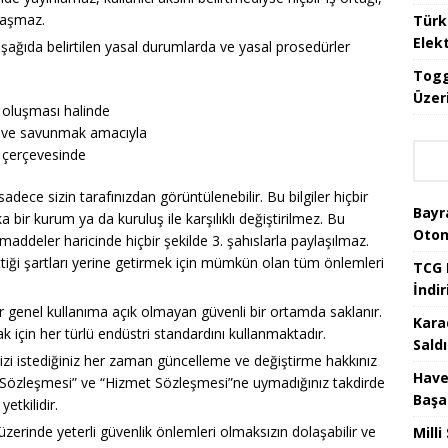
laşmaz.
Türk
Elekt
 aşağıda belirtilen yasal durumlarda ve yasal prosedürler
Togg
Üzeri
p oluşması halinde
ak ve savunmak amacıyla
ar çerçevesinde
iz sadece sizin tarafınızdan görüntülenebilir. Bu bilgiler hiçbir
Bayr
 bir kurum ya da kuruluş ile karşılıklı değiştirilmez. Bu
Oton
maddeler haricinde hiçbir şekilde 3. şahıslarla paylaşılmaz.
iği şartları yerine getirmek için mümkün olan tüm önlemleri
TCG 
İndir
r genel kullanıma açık olmayan güvenli bir ortamda saklanır.
Kara
ak için her türlü endüstri standardını kullanmaktadır.
Saldı
erinizi istediğiniz her zaman güncelleme ve değiştirme hakkınız
Have
k Sözleşmesi” ve “Hizmet Sözleşmesi”ne uymadığınız takdirde
Başa
etkilidir.
t üzerinde yeterli güvenlik önlemleri olmaksızın dolaşabilir ve
Mill