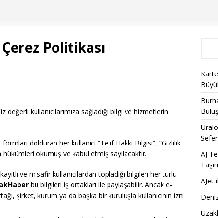
 Çerez Politikası
Karte
Büyü
Burha
Bulu
siz değerli kullanıcılarımıza sağladığı bilgi ve hizmetlerin
Uralo
Sefer
ormları dolduran her kullanıcı “Telif Hakkı Bilgisi”, “Gizlilik
n hükümleri okumuş ve kabul etmiş sayılacaktır.
AJ Te
Taşı
ayıtlı ve misafir kullanıcılardan topladığı bilgileri her türlü
AJet 
akHaber
bu bilgileri iş ortakları ile paylaşabilir. Ancak e-
ortağı, şirket, kurum ya da başka bir kuruluşla kullanıcının izni
Deniz
Uzakl