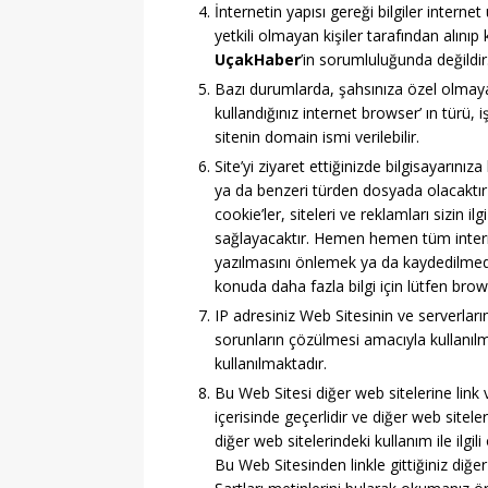
İnternetin yapısı gereği bilgiler interne
yetkili olmayan kişiler tarafından alınıp
UçakHaber
’in sorumluluğunda değildir
Bazı durumlarda, şahsınıza özel olmayan 
kullandığınız internet browser’ ın türü, i
sitenin domain ismi verilebilir.
Site’yi ziyaret ettiğinizde bilgisayarınıza 
ya da benzeri türden dosyada olacaktır 
cookie’ler, siteleri ve reklamları sizin i
sağlayacaktır. Hemen hemen tüm interne
yazılmasını önlemek ya da kaydedilmede
konuda daha fazla bilgi için lütfen brows
IP adresiniz Web Sitesinin ve serverları
sorunların çözülmesi amacıyla kullanılm
kullanılmaktadır.
Bu Web Sitesi diğer web sitelerine link
içerisinde geçerlidir ve diğer web sitel
diğer web sitelerindeki kullanım ile ilgili
Bu Web Sitesinden linkle gittiğiniz diğer