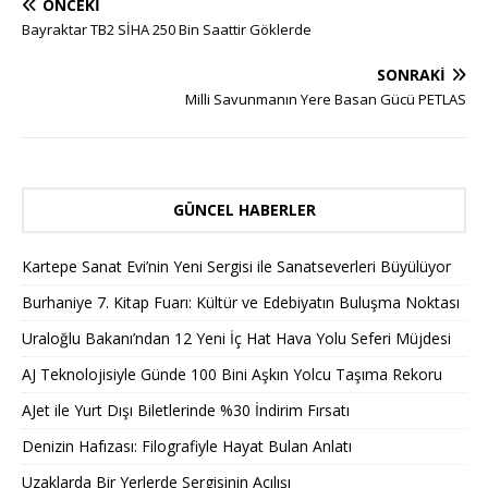
ÖNCEKI
Bayraktar TB2 SİHA 250 Bin Saattir Göklerde
SONRAKI
Milli Savunmanın Yere Basan Gücü PETLAS
GÜNCEL HABERLER
Kartepe Sanat Evi’nin Yeni Sergisi ile Sanatseverleri Büyülüyor
Burhaniye 7. Kitap Fuarı: Kültür ve Edebiyatın Buluşma Noktası
Uraloğlu Bakanı’ndan 12 Yeni İç Hat Hava Yolu Seferi Müjdesi
AJ Teknolojisiyle Günde 100 Bini Aşkın Yolcu Taşıma Rekoru
AJet ile Yurt Dışı Biletlerinde %30 İndirim Fırsatı
Denizin Hafızası: Filografiyle Hayat Bulan Anlatı
Uzaklarda Bir Yerlerde Sergisinin Açılışı