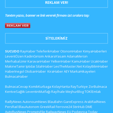
REKLAM VER!
Tanıtım yazısı, banner ve link vererek firmanı üst sıralara taşı
SITELERIMIZ
SUCUDO
RayHaber
TeleferikHaber
OtonomHaber
KimyaHaberleri
LeventÖzen
KadinGirisim
AnkaraYasam
AdanaMersin
Merhabaİzmir
KaravanHaber
YelkenHaber
KamuHaber
UcakHaber
MakineTamir
Iptidai
SilahHaber
LeoTheMaster.Net
KolayBilimHaber
HaberInegol
OtobanHaber
KiraHaber
AEY
MarkaHikayeleri
BulmacaHaber
BulmacaCevap
KomikKurbaga
KolayHarita
RayTurkiye
ZorBulmaca
KentveSağlık
LeventinMutfağı
Rayİhale
MeşhurBlog
TOKİEmlak
RaillyNews
AutonoumNews
BlauBahn
GareExpress
ArabRailNews
PersRail
BlauAutonom
GreekRail
Ferrovie24
StiriHub
DME
AutoRusNews
PromptsFile
RailwayNews EU
Podgorica Today