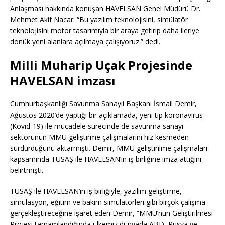
Anlaşması hakkında konuşan HAVELSAN Genel Müdürü Dr.
Mehmet Akif Nacar: “Bu yazılım teknolojisini, simülatör
teknolojisini motor tasarımıyla bir araya getirip daha ileriye
dönük yeni alanlara açılmaya çalışıyoruz.” dedi.
Milli Muharip Uçak Projesinde
HAVELSAN imzası
Cumhurbaşkanlığı Savunma Sanayii Başkanı İsmail Demir,
Ağustos 2020’de yaptığı bir açıklamada, yeni tip koronavirüs
(Kovid-19) ile mücadele sürecinde de savunma sanayi
sektörünün MMU geliştirme çalışmalarını hız kesmeden
sürdürdüğünü aktarmıştı. Demir, MMU geliştirilme çalışmaları
kapsamında TUSAŞ ile HAVELSAN’ın iş birliğine imza attığını
belirtmişti.
TUSAŞ ile HAVELSAN’ın iş birliğiyle, yazılım geliştirme,
simülasyon, eğitim ve bakım simülatörleri gibi birçok çalışma
gerçekleştireceğine işaret eden Demir, “MMU’nun Geliştirilmesi
Projesi tamamlandığında ülkemiz dünyada ABD, Rusya ve