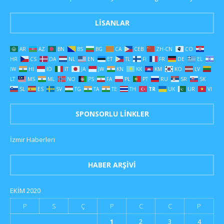
LISANLAR
AR
AZ
BN
BS
BG
CA
CEB
ZH-CN
CO
HR
CS
DA
NL
EN
ET
TL
FI
FR
DE
EL
IW
HI
ID
IT
JA
JW
KN
KK
KM
KO
LV
LT
MS
ML
NO
PS
FA
PL
PT
RU
SR
SK
SL
ES
SV
TG
TA
TE
TH
TR
UK
UR
VI
SPONSORLU LINKLER
İzmir Haberleri
HABER ARŞIVI
EKIM 2020
P
S
Ç
P
C
C
P
1
2
3
4