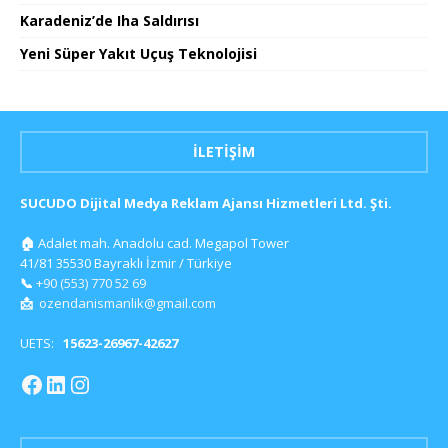
Karadeniz’de Iha Saldırısı
Yeni Süper Yakıt Uçuş Teknolojisi
İLETIŞIM
SUCUDO Dijital Medya Reklam Ajansı Hizmetleri Ltd. Şti.
🏠
Adalet mah. Anadolu cad. Megapol Tower
41/81 35530 Bayraklı İzmir / Türkiye
📞
+90 (553) 770 52 69
📩
ozendanismanlik@gmail.com
UETS:
15623-26967-42627