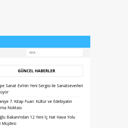
GÜNCEL HABERLER
pe Sanat Evi’nin Yeni Sergisi ile Sanatseverleri
lüyor
niye 7. Kitap Fuarı: Kültür ve Edebiyatın
şma Noktası
ğlu Bakanı’ndan 12 Yeni İç Hat Hava Yolu
i Müjdesi