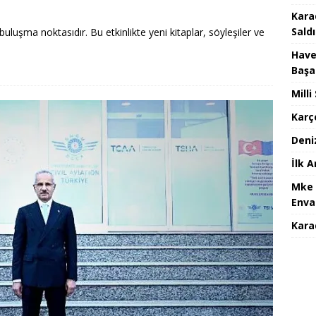
Kara
Saldı
buluşma noktasıdır. Bu etkinlikte yeni kitaplar, söyleşiler ve
Have
Başa
Mill
Karç
Deni
İlk 
Mke 
Enva
Karad