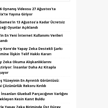
6 Oynanış Videosu 27 Ağustos’ta
ix’te Yayına Giriyor
 Games’in 13 Ağustos’a Kadar Ücretsiz
ceği Oyunlar Açıklandı
in En Yeni İnternet Kullanımı Verileri
landı
y Kore’de Yapay Zeka Destekli Şarkı
mine İlişkin Telif Hakkı Kararı
y Zeka Okuma Alışkanlıklarını
tiriyor: İnsanlar Daha Az Kitapla
şuyor
ş Yüzeyinin En Ayrıntılı Görüntüsü:
hi Çözünürlük Rekoru Kırıldı
 İnsanları Glueball Parçacığının Varlığını
ekleyen Kesin Kanıt Buldu
le Yapay Zeka Biriminde Üst Düzey