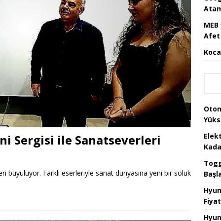
Atam
MEB 
Afet 
Koca
Otom
Yüks
Elek
ni Sergisi ile Sanatseverleri
Kada
Togg 
ri büyülüyor. Farklı eserleriyle sanat dünyasına yeni bir soluk
Başl
Hyun
Fiyat
Hyun