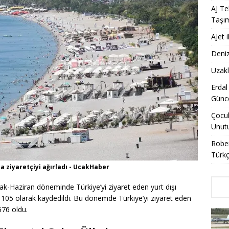
AJ Te
Taşı
AJet 
Deniz
Uzakl
Erdal
Günce
Çocuk
Unut
Rober
Türkç
la ziyaretçiyi ağırladı - UcakHaber
cak-Haziran döneminde Türkiye’yi ziyaret eden yurt dışı
n 105 olarak kaydedildi. Bu dönemde Türkiye’yi ziyaret eden
576 oldu.