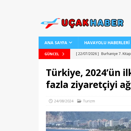
ANA SAYFA
HAVAYOLU HABERLERİ
[ 22/07/2026 ]
Burhaniye 7. Kitap
GÜNCEL
[ 22/07/2026 ]
Uraloğlu Bakanı’n
Türkiye, 2024’ün i
[ 22/07/2026 ]
AJ Teknolojisiyle
fazla ziyaretçiyi ağ
[ 22/07/2026 ]
AJet ile Yurt Dışı 
[ 25/07/2026 ]
Kartepe Sanat Evi’
24/08/2024
Turizm