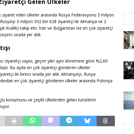
 Ziyaretçi Gelen Ülkeler
 çok ziyaret eden ülkeler arasında Rusya Federasyonu 3 milyon
ı. Rusya’yı 3 milyon 502 bin 628 ziyaretçi ile Almanya ve 2
şik Krallık) takip etti. İran ve Bulgaristan ise en çok ziyaretçi
şinci sırada yer aldı.
tışı
ı ziyaretçi sayısı, geçen yılın aynı dönemine göre %2,60
laştı. Bu ayda en çok ziyaretçi gönderen ülkeler
retçi ile birinci sırada yer aldı. Almanya’yı, Rusya
 ardından en çok ziyaretçi gönderen ülkeler arasında Polonya
çlü konumunu ve çeşitli ülkelerden gelen turistlerin
yuyor.