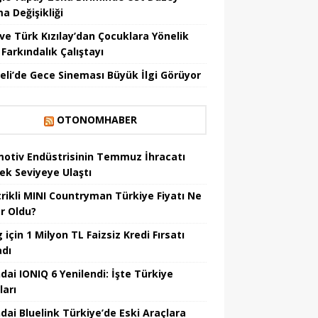
a Değişikliği
ve Türk Kızılay’dan Çocuklara Yönelik
Farkındalık Çalıştayı
eli’de Gece Sineması Büyük İlgi Görüyor
OTONOMHABER
otiv Endüstrisinin Temmuz İhracatı
ek Seviyeye Ulaştı
trikli MINI Countryman Türkiye Fiyatı Ne
r Oldu?
için 1 Milyon TL Faizsiz Kredi Fırsatı
adı
dai IONIQ 6 Yenilendi: İşte Türkiye
ları
dai Bluelink Türkiye’de Eski Araçlara