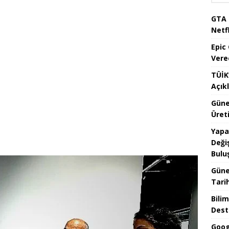
GTA 
Netfl
Epic
Vere
TÜİK’
Açık
Güne
Üreti
Yapa
Değiş
Bulu
Güne
Tari
Bilim
Dest
Goog