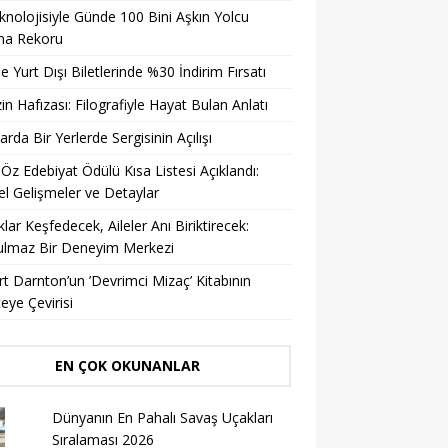
knolojisiyle Günde 100 Bini Aşkın Yolcu
ma Rekoru
ile Yurt Dışı Biletlerinde %30 İndirim Fırsatı
in Hafızası: Filografiyle Hayat Bulan Anlatı
arda Bir Yerlerde Sergisinin Açılışı
 Öz Edebiyat Ödülü Kısa Listesi Açıklandı:
l Gelişmeler ve Detaylar
lar Keşfedecek, Aileler Anı Biriktirecek:
ulmaz Bir Deneyim Merkezi
t Darnton’un ’Devrimci Mizaç’ Kitabının
eye Çevirisi
EN ÇOK OKUNANLAR
Dünyanın En Pahalı Savaş Uçakları
Sıralaması 2026