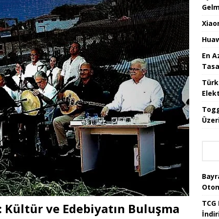
Gelm
Xiao
Huaw
En A
Tasa
Türk
Elekt
Togg
Üzeri
Bayr
Oton
TCG 
ı: Kültür ve Edebiyatın Buluşma
İndir