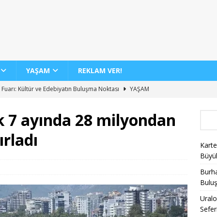
YAŞAM
REKLAM VER!
 Fuarı: Kültür ve Edebiyatın Buluşma Noktası
YAŞAM
dan 12 Yeni İç Hat Hava Yolu Seferi Müjdesi
GENEL
lk 7 ayında 28 milyondan
 Günde 100 Bini Aşkın Yolcu Taşıma Rekoru
AJET
ırladı
Biletlerinde %30 İndirim Fırsatı
KAMPANYALAR
Karte
nin Yeni Sergisi ile Sanatseverleri Büyülüyor
YAŞAM
Büyü
Burha
Bulu
Uralo
Sefer