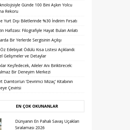
knolojisiyle Günde 100 Bini Aşkın Yolcu
ma Rekoru
ile Yurt Dışı Biletlerinde %30 İndirim Fırsatı
in Hafızası: Filografiyle Hayat Bulan Anlatı
arda Bir Yerlerde Sergisinin Açılışı
 Öz Edebiyat Ödülü Kısa Listesi Açıklandı:
l Gelişmeler ve Detaylar
lar Keşfedecek, Aileler Anı Biriktirecek:
ulmaz Bir Deneyim Merkezi
t Darnton’un ’Devrimci Mizaç’ Kitabının
eye Çevirisi
EN ÇOK OKUNANLAR
Dünyanın En Pahalı Savaş Uçakları
Sıralaması 2026