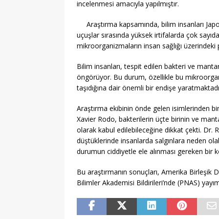
incelenmesi amacıyla yapılmıştır.
Araştırma kapsamında, bilim insanları Japo
uçuşlar sırasında yüksek irtifalarda çok sayıda
mikroorganizmaların insan sağlığı üzerindeki p
Bilim insanları, tespit edilen bakteri ve manta
öngörüyor. Bu durum, özellikle bu mikroorgani
taşıdığına dair önemli bir endişe yaratmaktadı
Araştırma ekibinin önde gelen isimlerinden bir
Xavier Rodo, bakterilerin üçte birinin ve mant
olarak kabul edilebileceğine dikkat çekti. Dr. 
düştüklerinde insanlarda salgınlara neden ol
durumun ciddiyetle ele alınması gereken bir ko
Bu araştırmanın sonuçları, Amerika Birleşik Dev
Bilimler Akademisi Bildirileri’nde (PNAS) yay