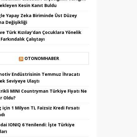
ekleyen Kesin Kanıt Buldu
le Yapay Zeka Biriminde Üst Düzey
a Değişikliği
ve Türk Kızılay’dan Çocuklara Yönelik
Farkındalık Çalıştayı
OTONOMHABER
otiv Endüstrisinin Temmuz İhracatı
ek Seviyeye Ulaştı
trikli MINI Countryman Türkiye Fiyatı Ne
r Oldu?
için 1 Milyon TL Faizsiz Kredi Fırsatı
adı
dai IONIQ 6 Yenilendi: İşte Türkiye
ları