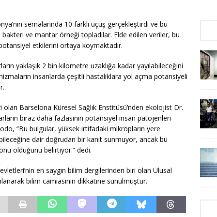
nya’nın semalarında 10 farklı uçuş gerçekleştirdi ve bu
 bakteri ve mantar örneği topladılar. Elde edilen veriler, bu
otansiyel etkilerini ortaya koymaktadır.
rların yaklaşık 2 bin kilometre uzaklığa kadar yayılabileceğini
zmaların insanlarda çeşitli hastalıklara yol açma potansiyeli
r.
i olan Barselona Küresel Sağlık Enstitüsü’nden ekolojist Dr.
arların biraz daha fazlasının potansiyel insan patojenleri
Rodo, “Bu bulgular, yüksek irtifadaki mikropların yere
abileceğine dair doğrudan bir kanıt sunmuyor, ancak bu
nu olduğunu belirtiyor.” dedi.
letleri’nin en saygın bilim dergilerinden biri olan Ulusal
ımlanarak bilim camiasının dikkatine sunulmuştur.