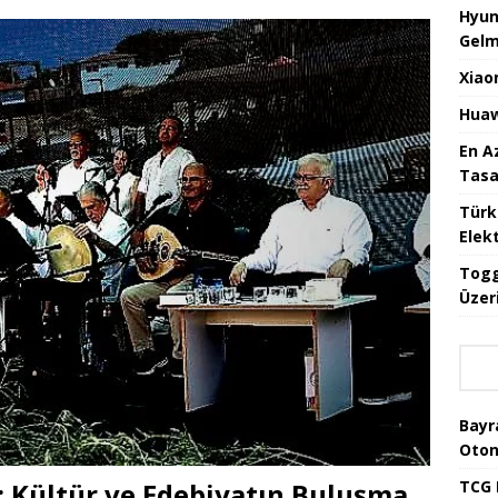
Hyun
Gelm
Xiao
Huaw
En A
Tasa
Türk
Elekt
Togg
Üzeri
Bayr
Oton
ı: Kültür ve Edebiyatın Buluşma
TCG 