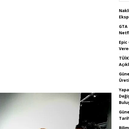
Nakl
Eksp
GTA 
Netfl
Epic
Vere
TÜİK’
Açık
Güne
Üreti
Yapa
Değiş
Bulu
Güne
Tari
Bilim