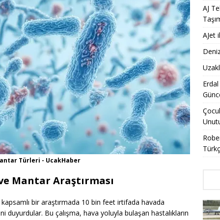
AJ Te
Taşı
AJet 
Deniz
Uzakl
Erdal
Günce
Çocuk
Unut
Rober
Türkç
antar Türleri - UcakHaber
ve Mantar Araştırması
ri kapsamlı bir araştırmada 10 bin feet irtifada havada
rini duyurdular. Bu çalışma, hava yoluyla bulaşan hastalıkların