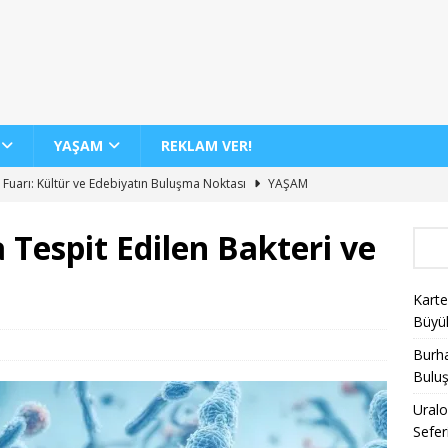
YAŞAM
REKLAM VER!
 Fuarı: Kültür ve Edebiyatın Buluşma Noktası
YAŞAM
dan 12 Yeni İç Hat Hava Yolu Seferi Müjdesi
GENEL
Tespit Edilen Bakteri ve
 Günde 100 Bini Aşkın Yolcu Taşıma Rekoru
AJET
Biletlerinde %30 İndirim Fırsatı
KAMPANYALAR
Karte
nin Yeni Sergisi ile Sanatseverleri Büyülüyor
YAŞAM
Büyü
Burha
Bulu
Uralo
Sefer