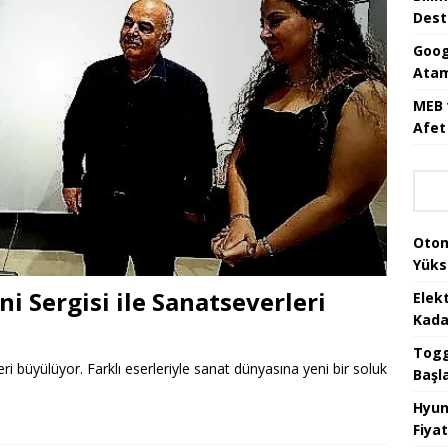
Dest
Goog
Atam
MEB 
Afet 
Otom
Yüks
ni Sergisi ile Sanatseverleri
Elek
Kada
Togg 
ri büyülüyor. Farklı eserleriyle sanat dünyasına yeni bir soluk
Başl
Hyun
Fiyat