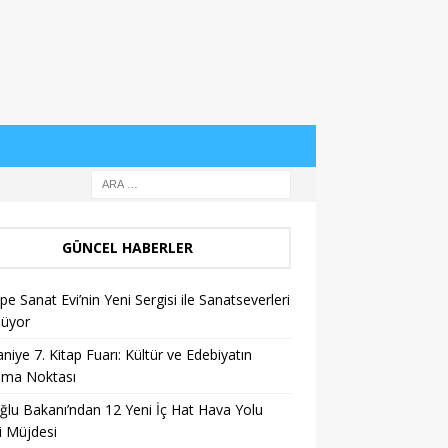
GÜNCEL HABERLER
pe Sanat Evi’nin Yeni Sergisi ile Sanatseverleri
lüyor
niye 7. Kitap Fuarı: Kültür ve Edebiyatın
şma Noktası
ğlu Bakanı’ndan 12 Yeni İç Hat Hava Yolu
i Müjdesi