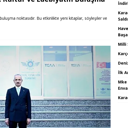
İndir
Kara
buluşma noktasıdır. Bu etkinlikte yeni kitaplar, söyleşiler ve
Saldı
Have
Başa
Mill
Karç
Deni
İlk 
Mke 
Enva
Karad