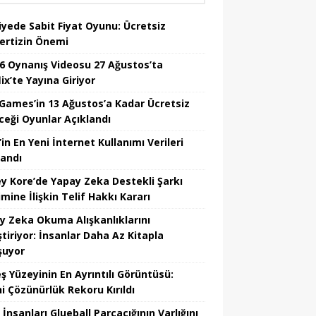
iyede Sabit Fiyat Oyunu: Ücretsiz
ertizin Önemi
6 Oynanış Videosu 27 Ağustos’ta
ix’te Yayına Giriyor
 Games’in 13 Ağustos’a Kadar Ücretsiz
ceği Oyunlar Açıklandı
in En Yeni İnternet Kullanımı Verileri
landı
y Kore’de Yapay Zeka Destekli Şarkı
mine İlişkin Telif Hakkı Kararı
y Zeka Okuma Alışkanlıklarını
tiriyor: İnsanlar Daha Az Kitapla
şuyor
ş Yüzeyinin En Ayrıntılı Görüntüsü:
hi Çözünürlük Rekoru Kırıldı
 İnsanları Glueball Parçacığının Varlığını