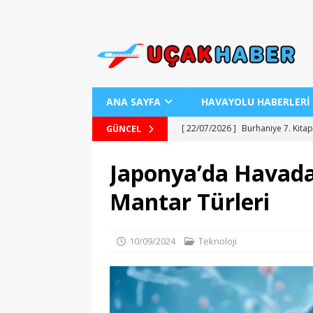
ANA SAYFA
HAVAYOLU HABERLERİ
[ 22/07/2026 ]
Burhaniye 7. Kitap
GÜNCEL
[ 22/07/2026 ]
Uraloğlu Bakanı’n
Japonya’da Havada 
[ 22/07/2026 ]
AJ Teknolojisiyle
Mantar Türleri
[ 22/07/2026 ]
AJet ile Yurt Dışı 
[ 25/07/2026 ]
Kartepe Sanat Evi’
10/09/2024
Teknoloji