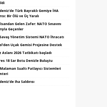
ildi
deniz’de Türk Bayraklı Gemiye İHA
rısı: Bir Ölü ve Üç Yaralı
lsandan Gelen Zafer: NATO Sınavını
rıyla Geçenler
i Savaş Yönetim Sistemi NATO İhracatı
el’den Uçak Gemisi Projesine Destek
z Aslanı 2026 Tatbikatı başladı
Ares 18 Sar Botu Denizle Buluştu
Malaman Sualtı Patlayıcı Sistemleri
nteri
eniz’de Iha Saldırısı