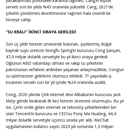
yasaklanması yönündeki kararına rağmen, Cang’ın kişisel
serveti son bir yılda %43 oranında yükseldi. Cang, 2021’de
şirketin yönetimini devretmesine rağmen hala önemli bir
hisseye sahip.
“SU KRALI” İKİNCİ SIRAYA GERİLEDİ
Son üç yıldır listenin zirvesinde bulunan, şişelenmiş doğal
kaynak suyu üreticisi Nongfu Spring’in kurucusu Cong Şanşan,
47,9 milyar dolarlık servetiyle bu yıl ikinci sıraya geriledi.
Oğlunun ABD vatandaşı olması ve rakip su şirketinin
patronunun vefatının ardından yaşanan anlaşmazlıklar, Cong’un
su işletmesinin gelirlerini olumsuz etkiledi. 71 yaşındaki iş
insanının serveti son bir yıl içinde %24 oranında azaldı.
Cong, 2020 yılında Çinli internet devi Alibaba’nın kurucusu Jack
Ma’yı geride bırakarak ilk kez listenin zirvesine oturmuştu. Bu yıl
ise, Çin’in önde gelen internet ve teknoloji şirketlerinden biri
olan Tencent’in kurucusu ve CEO’su Pony Ma Huatıng, 44,4
milyar dolarlık servetiyle üçüncü sırada yer aldı. WeChat
uygulamasının kullanıcı sayısı 2023 yılı sonunda 1,3 milyarı