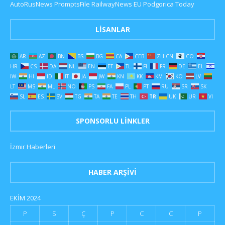
AutoRusNews
PromptsFile
RailwayNews EU
Podgorica Today
LISANLAR
AR
AZ
BN
BS
BG
CA
CEB
ZH-CN
CO
HR
CS
DA
NL
EN
ET
TL
FI
FR
DE
EL
IW
HI
ID
IT
JA
JW
KN
KK
KM
KO
LV
LT
MS
ML
NO
PS
FA
PL
PT
RU
SR
SK
SL
ES
SV
TG
TA
TE
TH
TR
UK
UR
VI
SPONSORLU LINKLER
İzmir Haberleri
HABER ARŞIVI
EKIM 2024
P
S
Ç
P
C
C
P