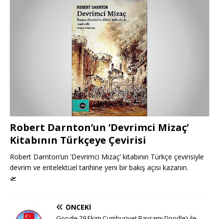
Robert Darnton’un ’Devrimci Mizaç’
Kitabının Türkçeye Çevirisi
Robert Darnton’un ’Devrimci Mizaç’ kitabının Türkçe çevirisiyle
devrim ve entelektüel tarihine yeni bir bakış açısı kazanın.
🛫
ÖNCEKI
Google 29 Ekim Cumhuriyet Bayramı Doodle’ı ile