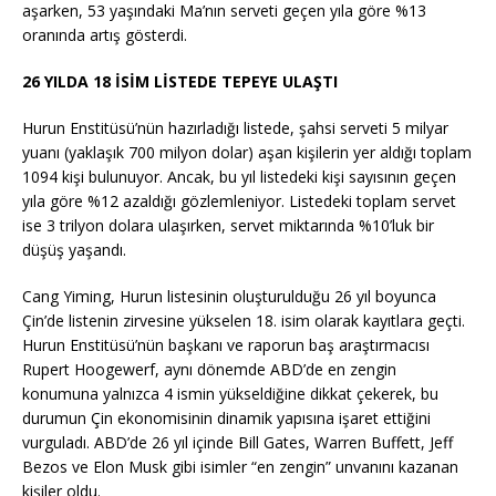
aşarken, 53 yaşındaki Ma’nın serveti geçen yıla göre %13
oranında artış gösterdi.
26 YILDA 18 İSİM LİSTEDE TEPEYE ULAŞTI
Hurun Enstitüsü’nün hazırladığı listede, şahsi serveti 5 milyar
yuanı (yaklaşık 700 milyon dolar) aşan kişilerin yer aldığı toplam
1094 kişi bulunuyor. Ancak, bu yıl listedeki kişi sayısının geçen
yıla göre %12 azaldığı gözlemleniyor. Listedeki toplam servet
ise 3 trilyon dolara ulaşırken, servet miktarında %10’luk bir
düşüş yaşandı.
Cang Yiming, Hurun listesinin oluşturulduğu 26 yıl boyunca
Çin’de listenin zirvesine yükselen 18. isim olarak kayıtlara geçti.
Hurun Enstitüsü’nün başkanı ve raporun baş araştırmacısı
Rupert Hoogewerf, aynı dönemde ABD’de en zengin
konumuna yalnızca 4 ismin yükseldiğine dikkat çekerek, bu
durumun Çin ekonomisinin dinamik yapısına işaret ettiğini
vurguladı. ABD’de 26 yıl içinde Bill Gates, Warren Buffett, Jeff
Bezos ve Elon Musk gibi isimler “en zengin” unvanını kazanan
kişiler oldu.