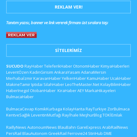
REKLAM VER!
Tanıtım yazısı, banner ve link vererek firmanı üst sıralara taşı
SITELERIMIZ
SUCUDO
RayHaber
TeleferikHaber
OtonomHaber
KimyaHaberleri
LeventÖzen
KadinGirisim
AnkaraYasam
AdanaMersin
Merhabaİzmir
KaravanHaber
YelkenHaber
KamuHaber
UcakHaber
MakineTamir
Iptidai
SilahHaber
LeoTheMaster.Net
KolayBilimHaber
HaberInegol
OtobanHaber
KiraHaber
AEY
MarkaHikayeleri
BulmacaHaber
BulmacaCevap
KomikKurbaga
KolayHarita
RayTurkiye
ZorBulmaca
KentveSağlık
LeventinMutfağı
Rayİhale
MeşhurBlog
TOKİEmlak
RaillyNews
AutonoumNews
BlauBahn
GareExpress
ArabRailNews
PersRail
BlauAutonom
GreekRail
Ferrovie24
StiriHub
DME