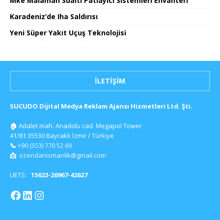
Mke Malaman Sualtı Patlayıcı Sistemleri Envanteri
Karadeniz’de Iha Saldırısı
Yeni Süper Yakıt Uçuş Teknolojisi
İLETIŞIM
SUCUDO Dijital Medya Reklam Ajansı Hizmetleri Ltd. Şti.
🏠
Adalet mah. Anadolu cad. Megapol Tower
41/81 35530 Bayraklı İzmir / Türkiye
📞
+90 (553) 770 52 69
📩
ozendanismanlik@gmail.com
UETS:
15623-26967-42627