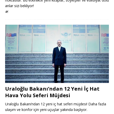
noktasıdır. Bu etkinlikte yeni kitaplar, söyleşiler ve edebiyat dolu
anlar sizi bekliyor!
🛫
Uraloğlu Bakanı’ndan 12 Yeni İç Hat
Hava Yolu Seferi Müjdesi
Uraloğlu Bakanı’ndan 12 yeni iç hat seferi müjdesi! Daha fazla
ulaşım ve konfor için yeni uçuşlar yakında başlıyor.