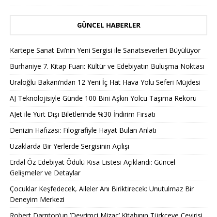
GÜNCEL HABERLER
Kartepe Sanat Evi’nin Yeni Sergisi ile Sanatseverleri Büyülüyor
Burhaniye 7. Kitap Fuarı: Kültür ve Edebiyatın Buluşma Noktası
Uraloğlu Bakanı’ndan 12 Yeni İç Hat Hava Yolu Seferi Müjdesi
AJ Teknolojisiyle Günde 100 Bini Aşkın Yolcu Taşıma Rekoru
AJet ile Yurt Dışı Biletlerinde %30 İndirim Fırsatı
Denizin Hafızası: Filografiyle Hayat Bulan Anlatı
Uzaklarda Bir Yerlerde Sergisinin Açılışı
Erdal Öz Edebiyat Ödülü Kısa Listesi Açıklandı: Güncel
Gelişmeler ve Detaylar
Çocuklar Keşfedecek, Aileler Anı Biriktirecek: Unutulmaz Bir
Deneyim Merkezi
Robert Darnton’un ’Devrimci Mizaç’ Kitabının Türkçeye Çevirisi