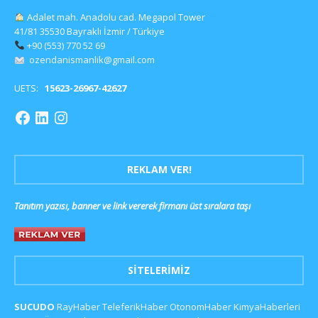
Adalet mah. Anadolu cad. Megapol Tower
41/81 35530 Bayraklı İzmir / Türkiye
+90 (553) 770 52 69
ozendanismanlik@gmail.com
UETS:
15623-26967-42627
REKLAM VER!
Tanıtım yazısı, banner ve link vererek firmanı üst sıralara taşı
SITELERIMIZ
SUCUDO
RayHaber
TeleferikHaber
OtonomHaber
KimyaHaberleri