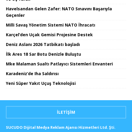
Havelsandan Gelen Zafer: NATO Sınavını Başarıyla
Geçenler
Milli Savaş Yönetim Sistemi NATO İhracatı
Karçel’den Uçak Gemisi Projesine Destek
Deniz Aslanı 2026 Tatbikatı başladı
İlk Ares 18 Sar Botu Denizle Buluştu
Mke Malaman Sualtı Patlayıcı Sistemleri Envanteri
Karadeniz’de Iha Saldırısı
Yeni Süper Yakıt Uçuş Teknolojisi
İLETIŞIM
SUCUDO Dijital Medya Reklam Ajansı Hizmetleri Ltd. Şti.