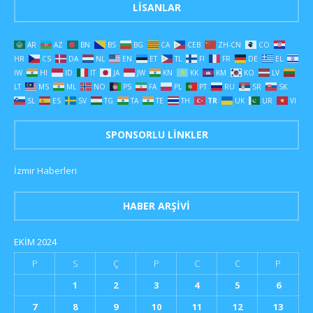
LISANLAR
AR
AZ
BN
BS
BG
CA
CEB
ZH-CN
CO
HR
CS
DA
NL
EN
ET
TL
FI
FR
DE
EL
IW
HI
ID
IT
JA
JW
KN
KK
KM
KO
LV
LT
MS
ML
NO
PS
FA
PL
PT
RU
SR
SK
SL
ES
SV
TG
TA
TE
TH
TR
UK
UR
VI
SPONSORLU LINKLER
İzmir Haberleri
HABER ARŞIVI
EKIM 2024
P
S
Ç
P
C
C
P
1
2
3
4
5
6
7
8
9
10
11
12
13