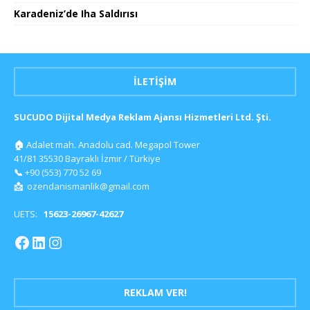
Karadeniz’de Iha Saldırısı
İLETIŞIM
SUCUDO Dijital Medya Reklam Ajansı Hizmetleri Ltd. Şti.
🏠
Adalet mah. Anadolu cad. Megapol Tower
41/81 35530 Bayraklı İzmir / Türkiye
📞
+90 (553) 770 52 69
📩
ozendanismanlik@gmail.com
UETS:
15623-26967-42627
REKLAM VER!