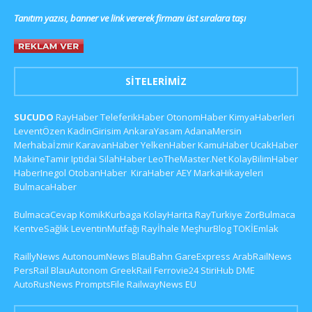
Tanıtım yazısı, banner ve link vererek firmanı üst sıralara taşı
SITELERIMIZ
SUCUDO
RayHaber
TeleferikHaber
OtonomHaber
KimyaHaberleri
LeventÖzen
KadinGirisim
AnkaraYasam
AdanaMersin
Merhabaİzmir
KaravanHaber
YelkenHaber
KamuHaber
UcakHaber
MakineTamir
Iptidai
SilahHaber
LeoTheMaster.Net
KolayBilimHaber
HaberInegol
OtobanHaber
KiraHaber
AEY
MarkaHikayeleri
BulmacaHaber
BulmacaCevap
KomikKurbaga
KolayHarita
RayTurkiye
ZorBulmaca
KentveSağlık
LeventinMutfağı
Rayİhale
MeşhurBlog
TOKİEmlak
RaillyNews
AutonoumNews
BlauBahn
GareExpress
ArabRailNews
PersRail
BlauAutonom
GreekRail
Ferrovie24
StiriHub
DME
AutoRusNews
PromptsFile
RailwayNews EU