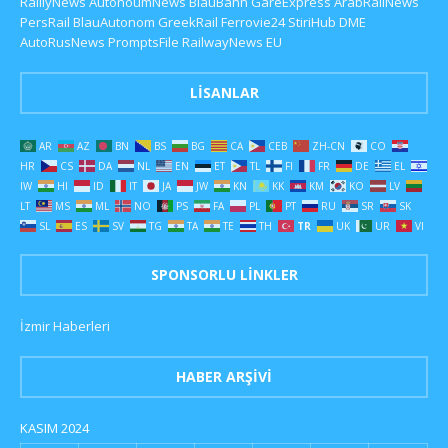
RaillyNews
AutonoumNews
BlauBahn
GareExpress
ArabRailNews
PersRail
BlauAutonom
GreekRail
Ferrovie24
StiriHub
DME
AutoRusNews
PromptsFile
RailwayNews EU
LISANLAR
AR
AZ
BN
BS
BG
CA
CEB
ZH-CN
CO
HR
CS
DA
NL
EN
ET
TL
FI
FR
DE
EL
IW
HI
ID
IT
JA
JW
KN
KK
KM
KO
LV
LT
MS
ML
NO
PS
FA
PL
PT
RU
SR
SK
SL
ES
SV
TG
TA
TE
TH
TR
UK
UR
VI
SPONSORLU LINKLER
İzmir Haberleri
HABER ARŞIVI
KASIM 2024