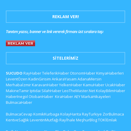
REKLAM VER!
Tanıtım yazısı, banner ve link vererek firmanı üst sıralara taşı
SITELERIMIZ
SUCUDO
RayHaber
TeleferikHaber
OtonomHaber
KimyaHaberleri
LeventÖzen
KadinGirisim
AnkaraYasam
AdanaMersin
Merhabaİzmir
KaravanHaber
YelkenHaber
KamuHaber
UcakHaber
MakineTamir
Iptidai
SilahHaber
LeoTheMaster.Net
KolayBilimHaber
HaberInegol
OtobanHaber
KiraHaber
AEY
MarkaHikayeleri
BulmacaHaber
BulmacaCevap
KomikKurbaga
KolayHarita
RayTurkiye
ZorBulmaca
KentveSağlık
LeventinMutfağı
Rayİhale
MeşhurBlog
TOKİEmlak