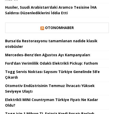
Husiler, Suudi Arabistan’daki Aramco Tesisine İHA
Saldırısı Düzenlediklerini İddia Etti
OTONOMHABER
Bursa’da Restorasyonu tamamlanan nadide klasik
otobüsler
Mercedes-Benz’den Ağustos Ayı Kampanyaları
Ford’dan Verimlilik Odaklı Elektrikli Pickup: Fathom
Togg Servis Noktası Sayısını Türkiye Genelinde 58’e
Çıkardı
Otomotiv Endüstrisinin Temmuz İhracatı Yüksek
Seviyeye Ulaştı
Elektrikli MINI Countryman Türkiye Fiyatı Ne Kadar
Oldu?
Togg için 1 Milyon TL Faizsiz Kredi Fırsatı Başladı