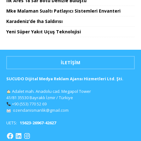
İlk Ares 18 Sar Botu Denizle Buluştu
Mke Malaman Sualtı Patlayıcı Sistemleri Envanteri
Karadeniz’de Iha Saldırısı
Yeni Süper Yakıt Uçuş Teknolojisi
İLETIŞIM
SUCUDO Dijital Medya Reklam Ajansı Hizmetleri Ltd. Şti.
Adalet mah. Anadolu cad. Megapol Tower
41/81 35530 Bayraklı İzmir / Türkiye
+90 (553) 770 52 69
ozendanismanlik@gmail.com
UETS:
15623-26967-42627