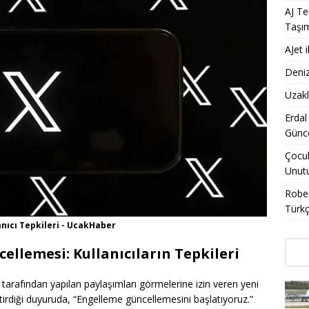
AJ Te
Taşı
AJet 
Deniz
Uzakl
Erdal
Günce
Çocuk
Unut
Rober
Türkç
nıcı Tepkileri - UcakHaber
ellemesi: Kullanıcıların Tepkileri
ar tarafından yapılan paylaşımları görmelerine izin veren yeni
ştirdiği duyuruda, “Engelleme güncellemesini başlatıyoruz.”