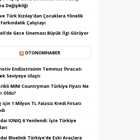
a Değişikliği
ve Türk Kızılay’dan Çocuklara Yönelik
Farkındalık Çalıştayı
eli’de Gece Sineması Büyük İlgi Görüyor
OTONOMHABER
otiv Endüstrisinin Temmuz İhracatı
ek Seviyeye Ulaştı
trikli MINI Countryman Türkiye Fiyatı Ne
r Oldu?
için 1 Milyon TL Faizsiz Kredi Fırsatı
adı
dai IONIQ 6 Yenilendi: İşte Türkiye
ları
dai Bluelink Türkiye’de Eski Araçlara