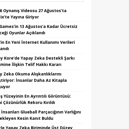
6 Oynanış Videosu 27 Ağustos’ta
ix’te Yayına Giriyor
 Games’in 13 Ağustos’a Kadar Ücretsiz
ceği Oyunlar Açıklandı
in En Yeni İnternet Kullanımı Verileri
landı
y Kore’de Yapay Zeka Destekli Şarkı
mine İlişkin Telif Hakkı Kararı
y Zeka Okuma Alışkanlıklarını
tiriyor: İnsanlar Daha Az Kitapla
şuyor
ş Yüzeyinin En Ayrıntılı Görüntüsü:
hi Çözünürlük Rekoru Kırıldı
 İnsanları Glueball Parçacığının Varlığını
ekleyen Kesin Kanıt Buldu
le Yapay Zeka Biriminde Üst Düzey