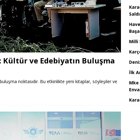
Kara
Saldı
Have
Başa
Mill
Karç
ı: Kültür ve Edebiyatın Buluşma
Deni
İlk 
buluşma noktasıdır. Bu etkinlikte yeni kitaplar, söyleşiler ve
Mke 
Enva
Karad