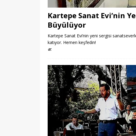
Kartepe Sanat Evi’nin Ye
Büyülüyor
Kartepe Sanat Evi’nin yeni sergisi sanatseverle
katıyor. Hemen keşfedin!
🛫