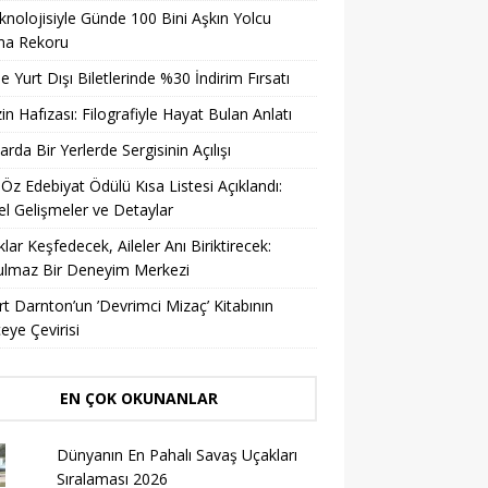
knolojisiyle Günde 100 Bini Aşkın Yolcu
ma Rekoru
ile Yurt Dışı Biletlerinde %30 İndirim Fırsatı
in Hafızası: Filografiyle Hayat Bulan Anlatı
arda Bir Yerlerde Sergisinin Açılışı
 Öz Edebiyat Ödülü Kısa Listesi Açıklandı:
l Gelişmeler ve Detaylar
lar Keşfedecek, Aileler Anı Biriktirecek:
ulmaz Bir Deneyim Merkezi
t Darnton’un ’Devrimci Mizaç’ Kitabının
eye Çevirisi
EN ÇOK OKUNANLAR
Dünyanın En Pahalı Savaş Uçakları
Sıralaması 2026