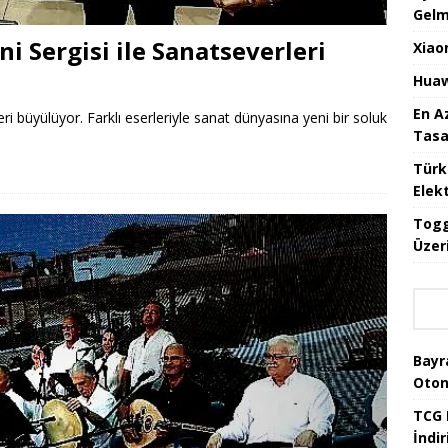
Gelm
ni Sergisi ile Sanatseverleri
Xiao
Huaw
En A
ri büyülüyor. Farklı eserleriyle sanat dünyasına yeni bir soluk
Tasa
Türk
Elekt
Togg
Üzeri
Bayr
Oton
TCG 
İndir