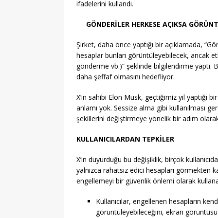
ifadelerini kullandı.
GÖNDERİLER HERKESE AÇIKSA GÖRÜN
Şirket, daha önce yaptığı bir açıklamada, “Gön
hesaplar bunları görüntüleyebilecek, ancak 
gönderme vb.)” şeklinde bilgilendirme yaptı. Bu
daha şeffaf olmasını hedefliyor.
X’in sahibi Elon Musk, geçtiğimiz yıl yaptığı b
anlamı yok. Sessize alma gibi kullanılması ger
şekillerini değiştirmeye yönelik bir adım olarak
KULLANICILARDAN TEPKİLER
X’in duyurduğu bu değişiklik, birçok kullanıcıd
yalnızca rahatsız edici hesapları görmekten kaç
engellemeyi bir güvenlik önlemi olarak kullanan k
Kullanıcılar, engellenen hesapların kendi
görüntüleyebileceğini, ekran görüntüsü a