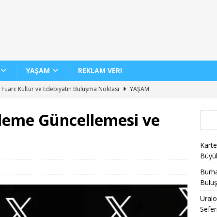
YAŞAM
REKLAM VER!
 Fuarı: Kültür ve Edebiyatın Buluşma Noktası
YAŞAM
dan 12 Yeni İç Hat Hava Yolu Seferi Müjdesi
GENEL
lleme Güncellemesi ve
 Günde 100 Bini Aşkın Yolcu Taşıma Rekoru
AJET
Biletlerinde %30 İndirim Fırsatı
KAMPANYALAR
Karte
nin Yeni Sergisi ile Sanatseverleri Büyülüyor
YAŞAM
Büyü
Burha
Bulu
Uralo
Sefer