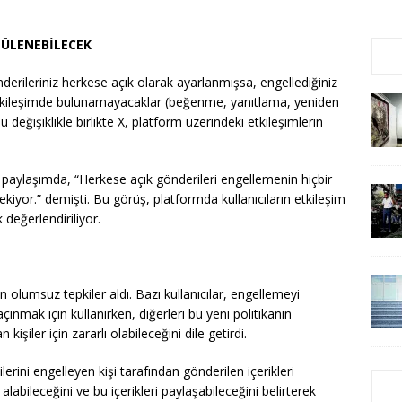
TÜLENEBİLECEK
derileriniz herkese açık olarak ayarlanmışsa, engellediğiniz
etkileşimde bulunamayacaklar (beğenme, yanıtlama, yeniden
 değişiklikle birlikte X, platform üzerindeki etkileşimlerin
ir paylaşımda, “Herkese açık gönderileri engellemenin hiçbir
ekiyor.” demişti. Bu görüş, platformda kullanıcıların etkileşim
 değerlendiriliyor.
an olumsuz tepkiler aldı. Bazı kullanıcılar, engellemeyi
ınmak için kullanırken, diğerleri bu yeni politikanın
işiler için zararlı olabileceğini dile getirdi.
lerini engelleyen kişi tarafından gönderilen içerikleri
labileceğini ve bu içerikleri paylaşabileceğini belirterek