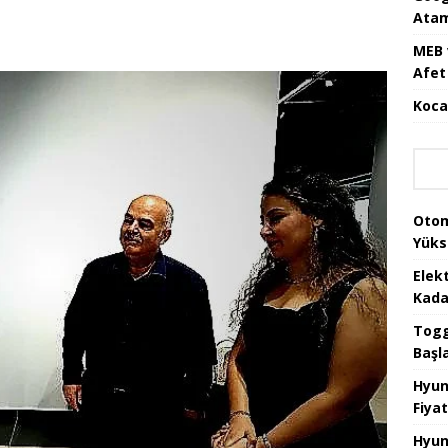
Atam
MEB 
Afet 
Koca
Otom
Yüks
Elek
Kada
Togg 
Başl
Hyun
Fiyat
Hyun