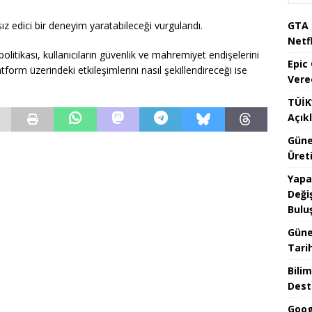
GTA 
sız edici bir deneyim yaratabileceği vurgulandı.
Netfl
olitikası, kullanıcıların güvenlik ve mahremiyet endişelerini
Epic
tform üzerindeki etkileşimlerini nasıl şekillendireceği ise
Vere
TÜİK’
Açık
Güne
Üreti
Yapa
Değiş
Bulu
Güne
Tari
Bilim
Dest
Goog