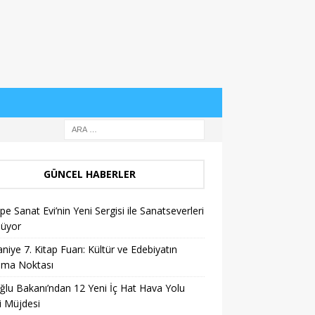
GÜNCEL HABERLER
pe Sanat Evi’nin Yeni Sergisi ile Sanatseverleri
lüyor
niye 7. Kitap Fuarı: Kültür ve Edebiyatın
şma Noktası
ğlu Bakanı’ndan 12 Yeni İç Hat Hava Yolu
i Müjdesi