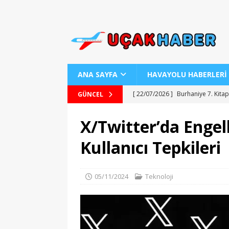
ANA SAYFA
HAVAYOLU HABERLERİ
[ 22/07/2026 ]
Burhaniye 7. Kitap
GÜNCEL
[ 22/07/2026 ]
Uraloğlu Bakanı’n
X/Twitter’da Enge
[ 22/07/2026 ]
AJ Teknolojisiyle
Kullanıcı Tepkileri
[ 22/07/2026 ]
AJet ile Yurt Dışı 
[ 25/07/2026 ]
Kartepe Sanat Evi’
05/11/2024
Teknoloji