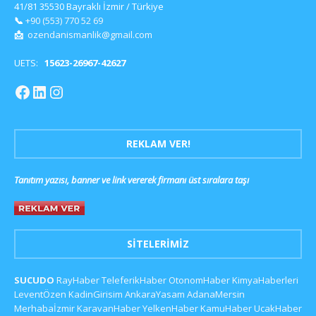
41/81 35530 Bayraklı İzmir / Türkiye
📞
+90 (553) 770 52 69
📩
ozendanismanlik@gmail.com
UETS:
15623-26967-42627
REKLAM VER!
Tanıtım yazısı, banner ve link vererek firmanı üst sıralara taşı
SITELERIMIZ
SUCUDO
RayHaber
TeleferikHaber
OtonomHaber
KimyaHaberleri
LeventÖzen
KadinGirisim
AnkaraYasam
AdanaMersin
Merhabaİzmir
KaravanHaber
YelkenHaber
KamuHaber
UcakHaber