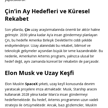
Çin’in Ay Hedefleri ve Küresel
Rekabet
Son yıllarda,
Çin
uzay araştırmalarında önemli bir aktör haline
gelmiştir. 2030 yılına kadar Ay’a insan göndermeyi planlayan
Çin, bu hedefle Amerika Birleşik Devletleri’ni ciddi şekilde
endişelendiriyor. Uzay alanındaki bu rekabet, bilimsel ve
teknolojik gelişmeler açısından büyük bir ivme kazandırabilir. Bu
nedenle, Amerika’nın Artemis programı, yalnızca ulusal bir
hedef değil, aynı zamanda küresel bir rekabetin de parçasıdır.
Elon Musk ve Uzay Keşfi
Elon Musk’ın
SpaceX
şirketi, uzay keşfi konusunda devrim
yaratacak projelere imza atmaktadır. Musk, Starship aracını
kullanarak 2028 yılına kadar Mars’a insan göndermeyi
hedeflemektedir. Bu hedef, Artemis programının uzun vadeli
stratejisi ile örtüşmektedir. Ancak, bazı gözlemciler, Musk’ın