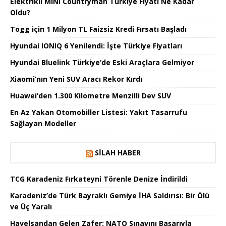
Elektrikli MINI Countryman Türkiye Fiyatı Ne Kadar
Oldu?
Togg için 1 Milyon TL Faizsiz Kredi Fırsatı Başladı
Hyundai IONIQ 6 Yenilendi: İşte Türkiye Fiyatları
Hyundai Bluelink Türkiye’de Eski Araçlara Gelmiyor
Xiaomi’nın Yeni SUV Aracı Rekor Kırdı
Huawei’den 1.300 Kilometre Menzilli Dev SUV
En Az Yakan Otomobiller Listesi: Yakıt Tasarrufu
Sağlayan Modeller
SILAH HABER
TCG Karadeniz Fırkateyni Törenle Denize İndirildi
Karadeniz’de Türk Bayraklı Gemiye İHA Saldırısı: Bir Ölü
ve Üç Yaralı
Havelsandan Gelen Zafer: NATO Sınavını Başarıyla