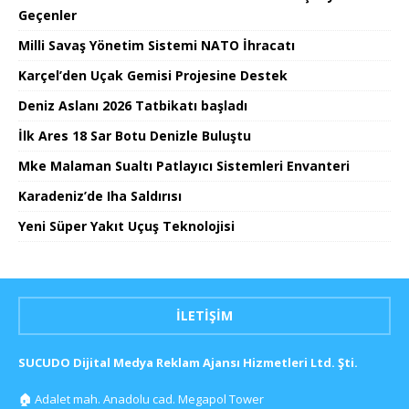
Geçenler
Milli Savaş Yönetim Sistemi NATO İhracatı
Karçel’den Uçak Gemisi Projesine Destek
Deniz Aslanı 2026 Tatbikatı başladı
İlk Ares 18 Sar Botu Denizle Buluştu
Mke Malaman Sualtı Patlayıcı Sistemleri Envanteri
Karadeniz’de Iha Saldırısı
Yeni Süper Yakıt Uçuş Teknolojisi
İLETIŞIM
SUCUDO Dijital Medya Reklam Ajansı Hizmetleri Ltd. Şti.
🏠
Adalet mah. Anadolu cad. Megapol Tower