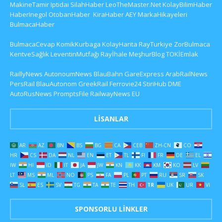
MakineTamir
Iptidai
SilahHaber
LeoTheMaster.Net
KolayBilimHaber
HaberInegol
OtobanHaber
KiraHaber
AEY
MarkaHikayeleri
BulmacaHaber
BulmacaCevap
KomikKurbaga
KolayHarita
RayTurkiye
ZorBulmaca
KentveSağlık
LeventinMutfağı
Rayİhale
MeşhurBlog
TOKİEmlak
RaillyNews
AutonoumNews
BlauBahn
GareExpress
ArabRailNews
PersRail
BlauAutonom
GreekRail
Ferrovie24
StiriHub
DME
AutoRusNews
PromptsFile
RailwayNews EU
LISANLAR
AR
AZ
BN
BS
BG
CA
CEB
ZH-CN
CO
HR
CS
DA
NL
EN
ET
TL
FI
FR
DE
EL
IW
HI
ID
IT
JA
JW
KN
KK
KM
KO
LV
LT
MS
ML
NO
PS
FA
PL
PT
RU
SR
SK
SL
ES
SV
TG
TA
TE
TH
TR
UK
UR
VI
SPONSORLU LINKLER