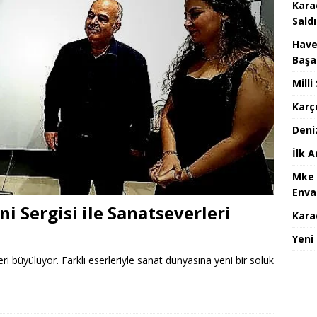
Kara
Saldı
Have
Başa
Mill
Karç
Deni
İlk 
Mke 
Enva
ni Sergisi ile Sanatseverleri
Karad
Yeni
ri büyülüyor. Farklı eserleriyle sanat dünyasına yeni bir soluk