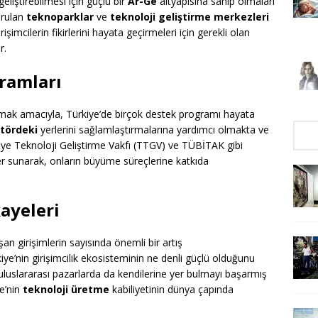
eliştirebilmesi için güçlü bir
Ar-Ge
altyapısına sahip olmaları
urulan
teknoparklar
ve
teknoloji geliştirme merkezleri
imcilerin fikirlerini hayata geçirmeleri için gerekli olan
r.
gramları
ırmak amacıyla, Türkiye’de birçok destek programı hayata
tördeki
yerlerini sağlamlaştırmalarına yardımcı olmakta ve
iye Teknoloji Geliştirme Vakfı (TTGV) ve TÜBİTAK gibi
kler sunarak, onların büyüme süreçlerine katkıda
kayeleri
an girişimlerin sayısında önemli bir artış
ye’nin girişimcilik ekosisteminin ne denli güçlü olduğunu
 uluslararası pazarlarda da kendilerine yer bulmayı başarmış
ye’nin
teknoloji üretme
kabiliyetinin dünya çapında