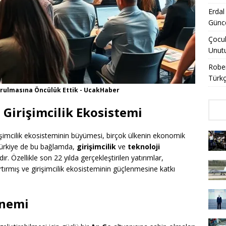
Erdal
Günce
Çocuk
Unut
Rober
Türkç
Kurulmasına Öncülük Ettik - UcakHaber
 Girişimcilik Ekosistemi
rişimcilik ekosisteminin büyümesi, birçok ülkenin ekonomik
Türkiye de bu bağlamda,
girişimcilik
ve
teknoloji
. Özellikle son 22 yılda gerçekleştirilen yatırımlar,
tırmış ve girişimcilik ekosisteminin güçlenmesine katkı
Önemi