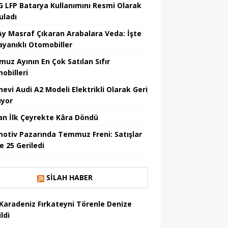
 LFP Batarya Kullanımını Resmi Olarak
uladı
Ay Masraf Çıkaran Arabalara Veda: İşte
ayanıklı Otomobiller
uz Ayının En Çok Satılan Sıfır
obilleri
nevi Audi A2 Modeli Elektrikli Olarak Geri
yor
an İlk Çeyrekte Kâra Döndü
otiv Pazarında Temmuz Freni: Satışlar
e 25 Geriledi
SILAH HABER
Karadeniz Fırkateyni Törenle Denize
ildi