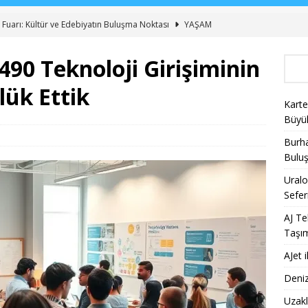
 Fuarı: Kültür ve Edebiyatın Buluşma Noktası
YAŞAM
dan 12 Yeni İç Hat Hava Yolu Seferi Müjdesi
GENEL
490 Teknoloji Girişiminin
 Günde 100 Bini Aşkın Yolcu Taşıma Rekoru
AJET
ük Ettik
Biletlerinde %30 İndirim Fırsatı
KAMPANYALAR
Karte
nin Yeni Sergisi ile Sanatseverleri Büyülüyor
YAŞAM
Büyü
Burha
Bulu
Uralo
Sefer
AJ Te
Taşı
AJet 
Deniz
Uzakl