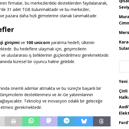
İpsa
tiren firmalar, bu merkezlerdeki desteklerden faydalanarak,
Sevi
e’de 31 adet TGB bulunmaktadır ve bu merkezler,
a ve pazara daha hızlı girmelerine olanak tanımaktadır.
Mura
Cimn
fler
Mers
Kara
ji girişimi
ve
100 unicorn
yaratma hedefi, ülkenin
Sula
ktedir. Bu hedeflere ulaşmak için, girişimcilerin
ve uluslararası iş birliklerinin güçlendirilmesi gerekmektedir.
lanında küresel bir oyuncu haline gelebilir.
Yeni
lanında önemli adımlar atmakta ve bu süreçte başarılı bir
Çinli
irişimcilerin desteklenmesi ve Ar-Ge yatırımlarının
Halk
sağlayacaktır. Teknoloji ve inovasyon odaklı bir geleceğe
Audi
t etmesi gerekmektedir.
Elekt
Ford