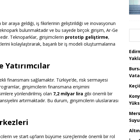
bir araya geldiği, iş fikirlerinin geliştirildiği ve inovasyonun
 teknopark bulunmaktadır ve bu sayede birçok girişim, Ar-Ge
edir. Teknoparklar, girişimcilerin
prototip geliştirme
,
lerini kolaylaştırarak, başarılı bir iş modeli oluşturmalarına
Edir
Yakla
 Yatırımcılar
Burs
Vata
rekli finansmanı sağlamaktır. Türkiye’de, risk sermayesi
Keçi
programlar, girişimcilerin finansmana erişimini
rişimlere yönlendirilmiş olan
7,2 milyar lira
gibi önemli bir
Kony
siyelini artırmaktadır. Bu durum, girişimcilerin uluslararası
Yüks
Mers
rkezleri
Suyu
Altı
cilerin ve start-up’ların büyüme süreçlerinde önemli bir rol