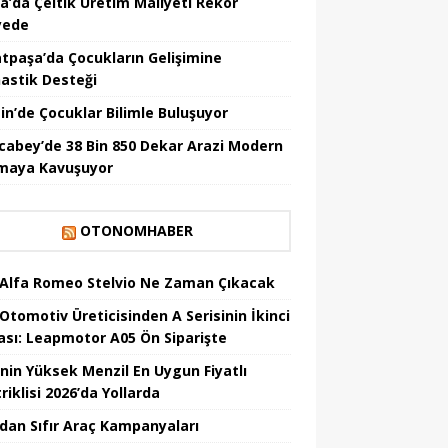
la’da Çeltik Üretim Maliyeti Rekor
yede
tpaşa’da Çocukların Gelişimine
astik Desteği
in’de Çocuklar Bilimle Buluşuyor
cabey’de 38 Bin 850 Dekar Arazi Modern
maya Kavuşuyor
OTONOMHABER
 Alfa Romeo Stelvio Ne Zaman Çıkacak
 Otomotiv Üreticisinden A Serisinin İkinci
ası: Leapmotor A05 Ön Siparişte
’nin Yüksek Menzil En Uygun Fiyatlı
riklisi 2026’da Yollarda
’dan Sıfır Araç Kampanyaları