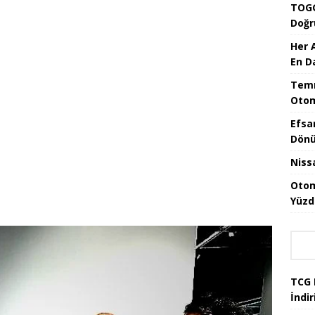
TOGG
Doğr
Her 
En D
Temm
Otom
Efsa
Dönü
Niss
Otom
Yüzd
TCG 
İndir