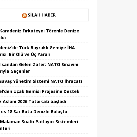
SILAH HABER
Karadeniz Fırkateyni Törenle Denize
ildi
deniz’de Türk Bayraklı Gemiye İHA
rısı: Bir Ölü ve Üç Yaralı
lsandan Gelen Zafer: NATO Sınavını
rıyla Geçenler
i Savaş Yönetim Sistemi NATO İhracatı
el’den Uçak Gemisi Projesine Destek
z Aslanı 2026 Tatbikatı başladı
Ares 18 Sar Botu Denizle Buluştu
Malaman Sualtı Patlayıcı Sistemleri
nteri