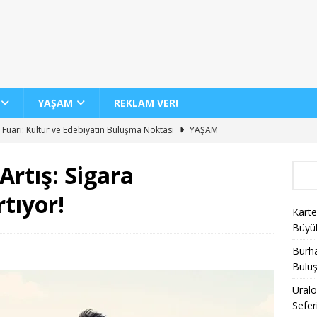
YAŞAM
REKLAM VER!
 Fuarı: Kültür ve Edebiyatın Buluşma Noktası
YAŞAM
dan 12 Yeni İç Hat Hava Yolu Seferi Müjdesi
GENEL
Artış: Sigara
 Günde 100 Bini Aşkın Yolcu Taşıma Rekoru
AJET
tıyor!
Biletlerinde %30 İndirim Fırsatı
KAMPANYALAR
Karte
nin Yeni Sergisi ile Sanatseverleri Büyülüyor
YAŞAM
Büyü
Burha
Bulu
Uralo
Sefer