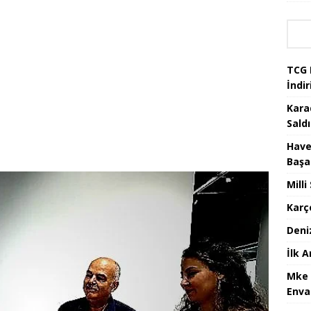
TCG 
İndir
Kara
Saldı
Have
Başa
Mill
Karç
Deni
İlk 
Mke 
Enva