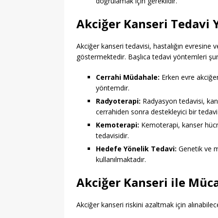
doğrulamak için gereklidir.
Akciğer Kanseri Tedavi 
Akciğer kanseri tedavisi, hastalığın evresine 
göstermektedir. Başlıca tedavi yöntemleri şun
Cerrahi Müdahale:
Erken evre akciğer 
yöntemdir.
Radyoterapi:
Radyasyon tedavisi, kanse
cerrahiden sonra destekleyici bir tedavi
Kemoterapi:
Kemoterapi, kanser hücre
tedavisidir.
Hedefe Yönelik Tedavi:
Genetik ve mo
kullanılmaktadır.
Akciğer Kanseri ile Mü
Akciğer kanseri riskini azaltmak için alınabile