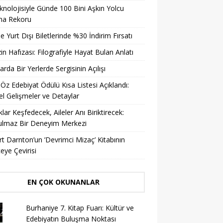
knolojisiyle Günde 100 Bini Aşkın Yolcu
ma Rekoru
ile Yurt Dışı Biletlerinde %30 İndirim Fırsatı
in Hafızası: Filografiyle Hayat Bulan Anlatı
arda Bir Yerlerde Sergisinin Açılışı
 Öz Edebiyat Ödülü Kısa Listesi Açıklandı:
l Gelişmeler ve Detaylar
lar Keşfedecek, Aileler Anı Biriktirecek:
ulmaz Bir Deneyim Merkezi
t Darnton’un ’Devrimci Mizaç’ Kitabının
eye Çevirisi
EN ÇOK OKUNANLAR
Burhaniye 7. Kitap Fuarı: Kültür ve
Edebiyatın Buluşma Noktası