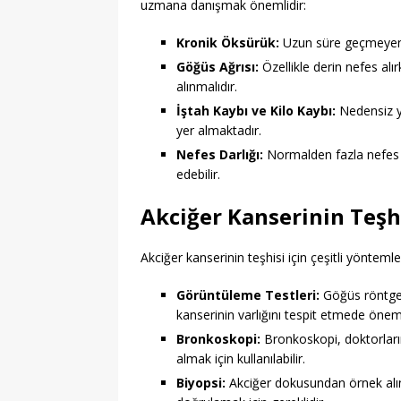
uzmana danışmak önemlidir:
Kronik Öksürük:
Uzun süre geçmeyen ök
Göğüs Ağrısı:
Özellikle derin nefes alı
alınmalıdır.
İştah Kaybı ve Kilo Kaybı:
Nedensiz ye
yer almaktadır.
Nefes Darlığı:
Normalden fazla nefes dar
edebilir.
Akciğer Kanserinin Teşh
Akciğer kanserinin teşhisi için çeşitli yönteml
Görüntüleme Testleri:
Göğüs röntgeni
kanserinin varlığını tespit etmede önem
Bronkoskopi:
Bronkoskopi, doktorların
almak için kullanılabilir.
Biyopsi:
Akciğer dokusundan örnek alına