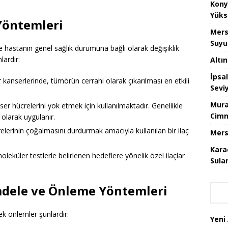
Kony
Yüks
Yöntemleri
Mers
Suyu
ve hastanın genel sağlık durumuna bağlı olarak değişiklik
lardır:
Altı
İpsa
kanserlerinde, tümörün cerrahi olarak çıkarılması en etkili
Sevi
Mura
r hücrelerini yok etmek için kullanılmaktadır. Genellikle
Cimn
 olarak uygulanır.
lerinin çoğalmasını durdurmak amacıyla kullanılan bir ilaç
Mers
Kara
leküler testlerle belirlenen hedeflere yönelik özel ilaçlar
Sula
cadele ve Önleme Yöntemleri
cek önlemler şunlardır:
Yeni