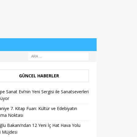
GÜNCEL HABERLER
pe Sanat Evi’nin Yeni Sergisi ile Sanatseverleri
lüyor
niye 7. Kitap Fuarı: Kültür ve Edebiyatın
şma Noktası
ğlu Bakanı’ndan 12 Yeni İç Hat Hava Yolu
i Müjdesi