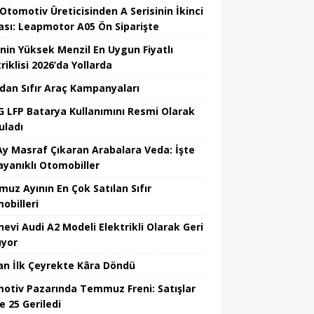
 Otomotiv Üreticisinden A Serisinin İkinci
ası: Leapmotor A05 Ön Siparişte
’nin Yüksek Menzil En Uygun Fiyatlı
riklisi 2026’da Yollarda
’dan Sıfır Araç Kampanyaları
 LFP Batarya Kullanımını Resmi Olarak
uladı
Ay Masraf Çıkaran Arabalara Veda: İşte
ayanıklı Otomobiller
uz Ayının En Çok Satılan Sıfır
obilleri
nevi Audi A2 Modeli Elektrikli Olarak Geri
yor
an İlk Çeyrekte Kâra Döndü
otiv Pazarında Temmuz Freni: Satışlar
e 25 Geriledi