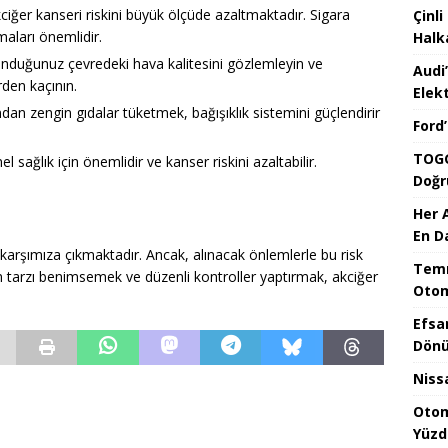
iğer kanseri riskini büyük ölçüde azaltmaktadır. Sigara
Çinli
aları önemlidir.
Halk
nduğunuz çevredeki hava kalitesini gözlemleyin ve
Audi
den kaçının.
Elekt
dan zengin gıdalar tüketmek, bağışıklık sistemini güçlendirir
Ford
TOGG
el sağlık için önemlidir ve kanser riskini azaltabilir.
Doğr
Her 
En D
k karşımıza çıkmaktadır. Ancak, alınacak önlemlerle bu risk
Temm
şam tarzı benimsemek ve düzenli kontroller yaptırmak, akciğer
Otom
Efsa
Dönü
Niss
Otom
Yüzd