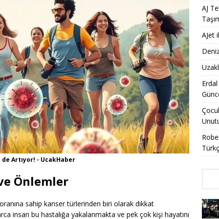
AJ Te
Taşı
AJet 
Deniz
Uzakl
Erdal
Günce
Çocuk
Unut
Rober
Türkç
 de Artıyor! - UcakHaber
 ve Önlemler
anına sahip kanser türlerinden biri olarak dikkat
rca insan bu hastalığa yakalanmakta ve pek çok kişi hayatını