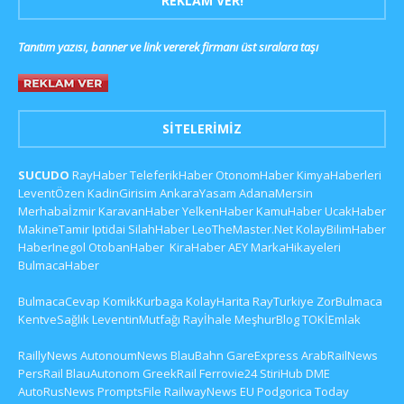
REKLAM VER!
Tanıtım yazısı, banner ve link vererek firmanı üst sıralara taşı
SITELERIMIZ
SUCUDO
RayHaber
TeleferikHaber
OtonomHaber
KimyaHaberleri
LeventÖzen
KadinGirisim
AnkaraYasam
AdanaMersin
Merhabaİzmir
KaravanHaber
YelkenHaber
KamuHaber
UcakHaber
MakineTamir
Iptidai
SilahHaber
LeoTheMaster.Net
KolayBilimHaber
HaberInegol
OtobanHaber
KiraHaber
AEY
MarkaHikayeleri
BulmacaHaber
BulmacaCevap
KomikKurbaga
KolayHarita
RayTurkiye
ZorBulmaca
KentveSağlık
LeventinMutfağı
Rayİhale
MeşhurBlog
TOKİEmlak
RaillyNews
AutonoumNews
BlauBahn
GareExpress
ArabRailNews
PersRail
BlauAutonom
GreekRail
Ferrovie24
StiriHub
DME
AutoRusNews
PromptsFile
RailwayNews EU
Podgorica Today