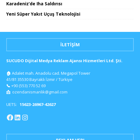
Karadeniz’de Iha Saldırısı
Yeni Süper Yakıt Uçuş Teknolojisi
İLETIŞIM
SUCUDO Dijital Medya Reklam Ajansı Hizmetleri Ltd. Şti.
🏠
Adalet mah. Anadolu cad. Megapol Tower
41/81 35530 Bayraklı İzmir / Türkiye
📞
+90 (553) 770 52 69
📩
ozendanismanlik@gmail.com
UETS:
15623-26967-42627