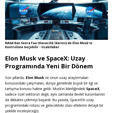
NASA'dan Sonra Faa (Havacılık İdaresi) de Elon Musk'ın
Kontrolüne Geçebilir - UcakHaber
Elon Musk ve SpaceX: Uzay
Programında Yeni Bir Dönem
Son yıllarda,
Elon Musk
ve onun uzay araştırmaları
konusundaki çalışmaları, dünya genelinde büyük bir ilgi ve
tartışma konusu haline geldi. Musk’ın liderliğindeki
SpaceX
,
sadece özel sektörün değil, aynı zamanda devlet kurumlarının
da dikkatini çekmeyi başardı. Bu yazıda, SpaceX’in uzay
programındaki rolünü ve gelecekteki olası etkilerini detaylı bir
şekilde inceleyeceğiz.