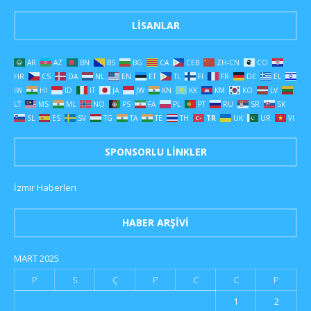
LISANLAR
AR
AZ
BN
BS
BG
CA
CEB
ZH-CN
CO
HR
CS
DA
NL
EN
ET
TL
FI
FR
DE
EL
IW
HI
ID
IT
JA
JW
KN
KK
KM
KO
LV
LT
MS
ML
NO
PS
FA
PL
PT
RU
SR
SK
SL
ES
SV
TG
TA
TE
TH
TR
UK
UR
VI
SPONSORLU LINKLER
İzmir Haberleri
HABER ARŞIVI
MART 2025
P
S
Ç
P
C
C
P
1
2