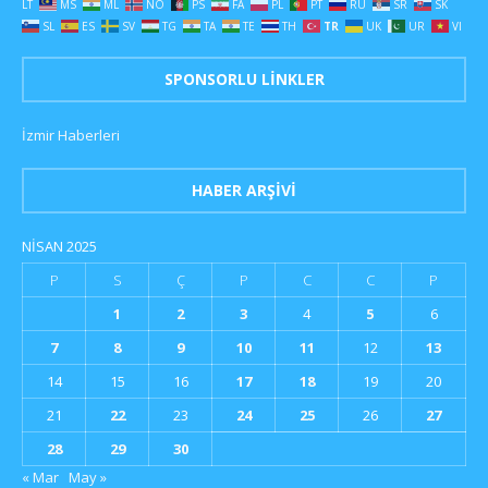
LT
MS
ML
NO
PS
FA
PL
PT
RU
SR
SK
SL
ES
SV
TG
TA
TE
TH
TR
UK
UR
VI
SPONSORLU LINKLER
İzmir Haberleri
HABER ARŞIVI
NISAN 2025
P
S
Ç
P
C
C
P
1
2
3
4
5
6
7
8
9
10
11
12
13
14
15
16
17
18
19
20
21
22
23
24
25
26
27
28
29
30
« Mar
May »