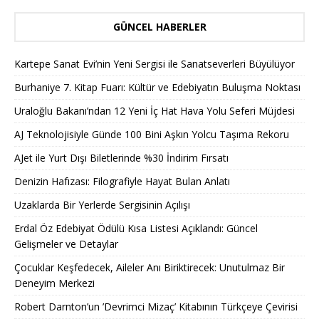
GÜNCEL HABERLER
Kartepe Sanat Evi’nin Yeni Sergisi ile Sanatseverleri Büyülüyor
Burhaniye 7. Kitap Fuarı: Kültür ve Edebiyatın Buluşma Noktası
Uraloğlu Bakanı’ndan 12 Yeni İç Hat Hava Yolu Seferi Müjdesi
AJ Teknolojisiyle Günde 100 Bini Aşkın Yolcu Taşıma Rekoru
AJet ile Yurt Dışı Biletlerinde %30 İndirim Fırsatı
Denizin Hafızası: Filografiyle Hayat Bulan Anlatı
Uzaklarda Bir Yerlerde Sergisinin Açılışı
Erdal Öz Edebiyat Ödülü Kısa Listesi Açıklandı: Güncel
Gelişmeler ve Detaylar
Çocuklar Keşfedecek, Aileler Anı Biriktirecek: Unutulmaz Bir
Deneyim Merkezi
Robert Darnton’un ’Devrimci Mizaç’ Kitabının Türkçeye Çevirisi