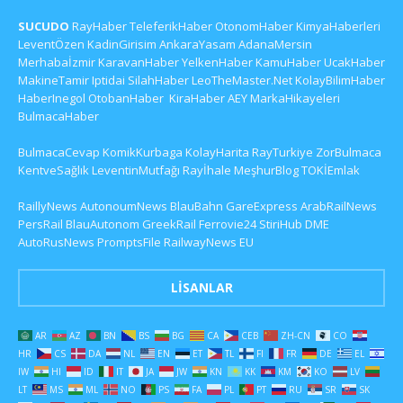
SUCUDO
RayHaber
TeleferikHaber
OtonomHaber
KimyaHaberleri
LeventÖzen
KadinGirisim
AnkaraYasam
AdanaMersin
Merhabaİzmir
KaravanHaber
YelkenHaber
KamuHaber
UcakHaber
MakineTamir
Iptidai
SilahHaber
LeoTheMaster.Net
KolayBilimHaber
HaberInegol
OtobanHaber
KiraHaber
AEY
MarkaHikayeleri
BulmacaHaber
BulmacaCevap
KomikKurbaga
KolayHarita
RayTurkiye
ZorBulmaca
KentveSağlık
LeventinMutfağı
Rayİhale
MeşhurBlog
TOKİEmlak
RaillyNews
AutonoumNews
BlauBahn
GareExpress
ArabRailNews
PersRail
BlauAutonom
GreekRail
Ferrovie24
StiriHub
DME
AutoRusNews
PromptsFile
RailwayNews EU
LISANLAR
AR
AZ
BN
BS
BG
CA
CEB
ZH-CN
CO
HR
CS
DA
NL
EN
ET
TL
FI
FR
DE
EL
IW
HI
ID
IT
JA
JW
KN
KK
KM
KO
LV
LT
MS
ML
NO
PS
FA
PL
PT
RU
SR
SK