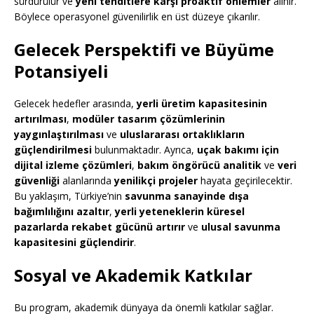
sürdürülür ve
yeni tehditlere karşı proaktif önlemler
alınır.
Böylece operasyonel güvenilirlik en üst düzeye çıkarılır.
Gelecek Perspektifi ve Büyüme
Potansiyeli
Gelecek hedefler arasında,
yerli üretim kapasitesinin
artırılması
,
modüler tasarım çözümlerinin
yaygınlaştırılması
ve
uluslararası ortaklıkların
güçlendirilmesi
bulunmaktadır. Ayrıca,
uçak bakımı için
dijital izleme çözümleri
,
bakım öngörücü analitik
ve
veri
güvenliği
alanlarında
yenilikçi projeler
hayata geçirilecektir.
Bu yaklaşım, Türkiye’nin
savunma sanayinde dışa
bağımlılığını azaltır
,
yerli yeteneklerin küresel
pazarlarda rekabet gücünü artırır
ve
ulusal savunma
kapasitesini güçlendirir
.
Sosyal ve Akademik Katkılar
Bu program, akademik dünyaya da önemli katkılar sağlar.