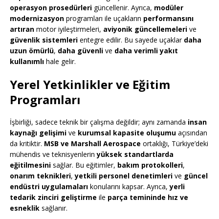
operasyon prosedürleri
güncellenir. Ayrıca,
modüler
modernizasyon
programları ile uçakların
performansını
artıran
motor iyileştirmeleri,
aviyonik güncellemeleri
ve
güvenlik sistemleri
entegre edilir. Bu sayede uçaklar
daha
uzun ömürlü
,
daha güvenli
ve
daha verimli yakıt
kullanımlı
hale gelir.
Yerel Yetkinlikler ve Eğitim
Programları
İşbirliği, sadece teknik bir çalışma değildir; aynı zamanda
insan
kaynağı gelişimi
ve
kurumsal kapasite oluşumu
açısından
da kritiktir.
MSB ve Marshall Aerospace
ortaklığı, Türkiye’deki
mühendis ve teknisyenlerin
yüksek standartlarda
eğitilmesini
sağlar. Bu eğitimler,
bakım protokolleri
,
onarım teknikleri
,
yetkili personel denetimleri
ve
güncel
endüstri uygulamaları
konularını kapsar. Ayrıca,
yerli
tedarik zinciri geliştirme
ile
parça temininde hız ve
esneklik
sağlanır.