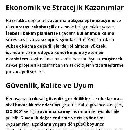
Ekonomik ve Stratejik Kazanımlar
Bu ortaklık, doğrudan
savunma bütçesi optimizasyonu
ve
uluslararası rekabetçilik
üzerinde belirgin etkiler yaratır.
İsabetli bakım planları
ile uçakların
kullanımda kalma
süresi
uzar,
arızasız operasyonlar
artar. Yerli firmaların
yüksek katma değerli işlerde rol alması
,
yüksek
istihdam
ve
neredeyse kendi kendine yeten bir
ekosistem
oluşturulmasına zemin hazırlar. Ayrıca,
müşterek
Ar-Ge projeleri
kapsamında yeni teknolojilerin
ticarileştirme
potansiyeli
yükselir.
Güvenlik, Kalite ve Uyum
Her aşamada
ulusal güvenlik gereklilikleri
ve
uluslararası
sivil havacılık standartları
gözetilir. Kalite güvence süreçleri,
ISO 9001
ve ilgili
savunma sanayi normları
ile uyumlu hale
getirilir.
Güvenlik değerlendirme ve risk yönetimi
uygulamaları,
uçakların yaşam döngüsü boyunca