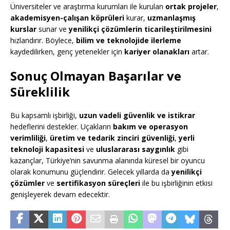
Üniversiteler ve araştırma kurumları ile kurulan
ortak projeler
,
akademisyen-çalışan köprüleri
kurar,
uzmanlaşmış
kurslar
sunar ve
yenilikçi çözümlerin ticarileştirilmesini
hızlandırır. Böylece,
bilim ve teknolojide ilerleme
kaydedilirken, genç yetenekler için
kariyer olanakları
artar.
Sonuç Olmayan Başarılar ve
Süreklilik
Bu kapsamlı işbirliği,
uzun vadeli güvenlik ve istikrar
hedeflerini destekler. Uçakların
bakım ve operasyon
verimliliği
,
üretim ve tedarik zinciri güvenliği
,
yerli
teknoloji kapasitesi
ve
uluslararası saygınlık
gibi
kazançlar, Türkiye’nin savunma alanında küresel bir oyuncu
olarak konumunu güçlendirir. Gelecek yıllarda da
yenilikçi
çözümler
ve
sertifikasyon süreçleri
ile bu işbirliğinin etkisi
genişleyerek devam edecektir.