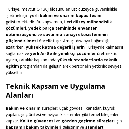
Türkiye, mevcut C-130J filosunu en üst düzeyde güvenilirlikle
işletmek için
yerli bakım ve onarım kapasitesini
geliştirmektedir. Bu kapsamda,
ileri düzey mühendislik
çözümleri
,
yedek parça temininde envanter
optimizasyonu
ve
savunma sanayi ekosisteminin
güçlendirilmesi
öncelik taşır. Amaç, dışarıya bağımlılığı
azaltırken,
yüksek katma değerli işlerin
Türkiye’de kalmasını
sağlamak ve
yerli Ar-Ge
ile
yenilikçi çözümler
üretmektir.
Ayrıca, ortaklık kapsamında
yüksek standartlarda teknik
eğitim
programları da geliştirilerek personelin yetkinlik seviyesi
yükseltilir.
Teknik Kapsam ve Uygulama
Alanları
Bakım ve onarım
süreçleri; uçak gövdesi, kanatlar, kuyruk
yapıları, güç ünitesi ve aviyonik sistemler gibi temel bileşenleri
kapsar.
Kalite güvencesi
ve
gözden geçirme süreçleri
için
kapsamlı bakım takvimleri
geliştirilir ve
standart