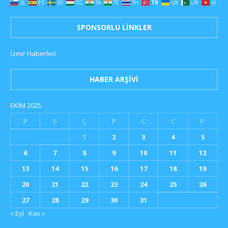
SL
ES
SV
TG
TA
TE
TH
TR
UK
UR
VI
SPONSORLU LINKLER
İzmir Haberleri
HABER ARŞIVI
EKIM 2025
P
S
Ç
P
C
C
P
1
2
3
4
5
6
7
8
9
10
11
12
13
14
15
16
17
18
19
20
21
22
23
24
25
26
27
28
29
30
31
« Eyl
Kas »