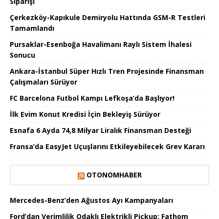
Siparişi
Çerkezköy-Kapıkule Demiryolu Hattında GSM-R Testleri
Tamamlandı
Pursaklar-Esenboğa Havalimanı Raylı Sistem İhalesi
Sonucu
Ankara-İstanbul Süper Hızlı Tren Projesinde Finansman
Çalışmaları Sürüyor
FC Barcelona Futbol Kampı Lefkoşa’da Başlıyor!
İlk Evim Konut Kredisi İçin Bekleyiş Sürüyor
Esnafa 6 Ayda 74,8 Milyar Liralık Finansman Desteği
Fransa’da EasyJet Uçuşlarını Etkileyebilecek Grev Kararı
OTONOMHABER
Mercedes-Benz’den Ağustos Ayı Kampanyaları
Ford’dan Verimlilik Odaklı Elektrikli Pickup: Fathom