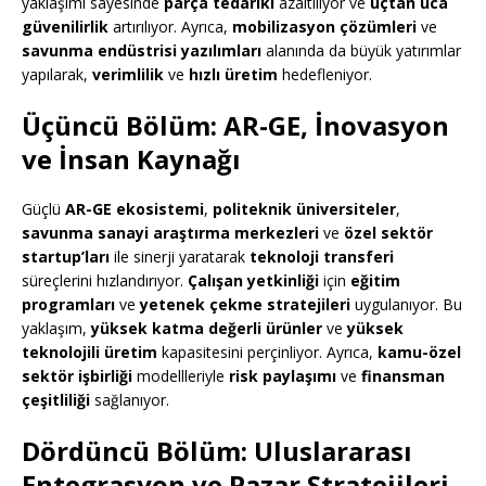
yaklaşımı sayesinde
parça tedariki
azaltılıyor ve
uçtan uca
güvenilirlik
artırılıyor. Ayrıca,
mobilizasyon çözümleri
ve
savunma endüstrisi yazılımları
alanında da büyük yatırımlar
yapılarak,
verimlilik
ve
hızlı üretim
hedefleniyor.
Üçüncü Bölüm: AR-GE, İnovasyon
ve İnsan Kaynağı
Güçlü
AR-GE ekosistemi
,
politeknik üniversiteler
,
savunma sanayi araştırma merkezleri
ve
özel sektör
startup’ları
ile sinerji yaratarak
teknoloji transferi
süreçlerini hızlandırıyor.
Çalışan yetkinliği
için
eğitim
programları
ve
yetenek çekme stratejileri
uygulanıyor. Bu
yaklaşım,
yüksek katma değerli ürünler
ve
yüksek
teknolojili üretim
kapasitesini perçinliyor. Ayrıca,
kamu-özel
sektör işbirliği
modellleriyle
risk paylaşımı
ve
finansman
çeşitliliği
sağlanıyor.
Dördüncü Bölüm: Uluslararası
Entegrasyon ve Pazar Stratejileri