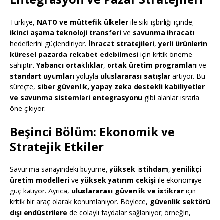
Türkiye,
NATO ve müttefik ülkeler
ile sıkı işbirliği içinde,
ikinci aşama teknoloji transferi
ve
savunma ihracatı
hedeflerini güçlendiriyor.
İhracat stratejileri
,
yerli ürünlerin
küresel pazarda rekabet edebilmesi
için kritik öneme
sahiptir.
Yabancı ortaklıklar
,
ortak üretim programları
ve
standart uyumları
yoluyla
uluslararası satışlar
artıyor. Bu
süreçte,
siber güvenlik, yapay zeka destekli kabiliyetler
ve savunma sistemleri entegrasyonu
gibi alanlar ısrarla
öne çıkıyor.
Beşinci Bölüm: Ekonomik ve
Stratejik Etkiler
Savunma sanayindeki büyüme,
yüksek istihdam
,
yenilikçi
üretim modelleri
ve
yüksek yatırım çekişi
ile ekonomiye
güç katıyor. Ayrıca,
uluslararası güvenlik ve istikrar
için
kritik bir araç olarak konumlanıyor. Böylece,
güvenlik sektörü
dışı endüstrilere
de dolaylı faydalar sağlanıyor; örneğin,