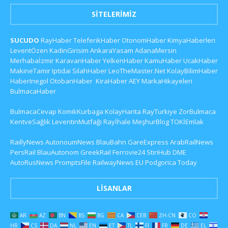
SITELERIMIZ
SUCUDO
RayHaber
TeleferikHaber
OtonomHaber
KimyaHaberleri
LeventÖzen
KadinGirisim
AnkaraYasam
AdanaMersin
Merhabaİzmir
KaravanHaber
YelkenHaber
KamuHaber
UcakHaber
MakineTamir
Iptidai
SilahHaber
LeoTheMaster.Net
KolayBilimHaber
HaberInegol
OtobanHaber
KiraHaber
AEY
MarkaHikayeleri
BulmacaHaber
BulmacaCevap
KomikKurbaga
KolayHarita
RayTurkiye
ZorBulmaca
KentveSağlık
LeventinMutfağı
Rayİhale
MeşhurBlog
TOKİEmlak
RaillyNews
AutonoumNews
BlauBahn
GareExpress
ArabRailNews
PersRail
BlauAutonom
GreekRail
Ferrovie24
StiriHub
DME
AutoRusNews
PromptsFile
RailwayNews EU
Podgorica Today
LISANLAR
AR
AZ
BN
BS
BG
CA
CEB
ZH-CN
CO
HR
CS
DA
NL
EN
ET
TL
FI
FR
DE
EL