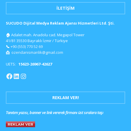
İLETIŞIM
SUCUDO Dijital Medya Reklam Ajansı Hizmetleri Ltd. Şti.
🏠
Adalet mah. Anadolu cad. Megapol Tower
41/81 35530 Bayraklı İzmir / Türkiye
📞
+90 (553) 770 52 69
📩
ozendanismanlik@gmail.com
UETS:
15623-26967-42627
REKLAM VER!
Tanıtım yazısı, banner ve link vererek firmanı üst sıralara taşı