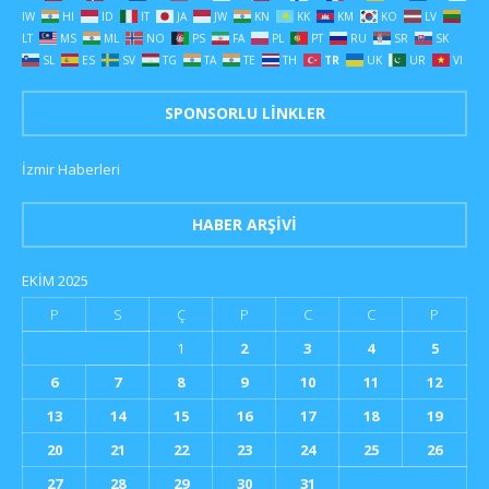
IW
HI
ID
IT
JA
JW
KN
KK
KM
KO
LV
LT
MS
ML
NO
PS
FA
PL
PT
RU
SR
SK
SL
ES
SV
TG
TA
TE
TH
TR
UK
UR
VI
SPONSORLU LINKLER
İzmir Haberleri
HABER ARŞIVI
EKIM 2025
P
S
Ç
P
C
C
P
1
2
3
4
5
6
7
8
9
10
11
12
13
14
15
16
17
18
19
20
21
22
23
24
25
26
27
28
29
30
31