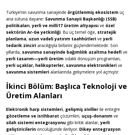
Türkiye’nin savunma sanayinde
örgütlenmiş ekosistem
üç
ana sütuna dayanır:
Savunma Sanayii Başkanlığı (SSB)
politikaları
,
yerli ve milli17 üretim altyapısı
ve
özel
sektörün Ar-Ge yetkinliği
. Bu üç temel öğe,
stratejik
planlama
,
uzun vadeli yatırım taahhütleri
ve
yerli
tedarik zinciri
aracılığıyla birbirini güçlendirmektedir. Son
yıllarda,
savunma sanayinde bağımlılık azaltma hedefi
ve
yerli tasarım—yerli üretim
odaklı dönüşüm programları,
yerli uçaklar, helikopterler, savunma elektronikleri
ve
savunma sistemleri
alanlarında gelişmelere yol açmıştır.
İkinci Bölüm: Başlıca Teknoloji ve
Üretim Alanları
Elektronik harp sistemleri
,
gelişmiş siviller
ile entegre
gözetleme ve istihbarat
çözümleri,
uçuş-donanım
ve
silah sistemi entegrasyonu
gibi kritik alanlar,
yerli
geliştiricilerin
öncülüğünde ilerliyor.
Dikey entegrasyon