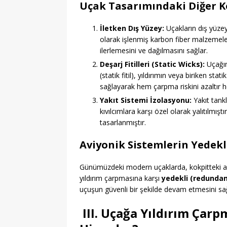
Uçak Tasarımındaki Diğer 
İletken Dış Yüzey:
Uçakların dış yüzey
olarak işlenmiş karbon fiber malzemeler
ilerlemesini ve dağılmasını sağlar.
Deşarj Fitilleri (Static Wicks):
Uçağın 
(statik fitil), yıldırımın veya biriken st
sağlayarak hem çarpma riskini azaltır 
Yakıt Sistemi İzolasyonu:
Yakıt tankl
kıvılcımlara karşı özel olarak yalıtılmış
tasarlanmıştır.
Aviyonik Sistemlerin Yedekli
Günümüzdeki modern uçaklarda, kokpitteki avi
yıldırım çarpmasına karşı
yedekli (redundan
uçuşun güvenli bir şekilde devam etmesini sağ
III. Uçağa Yıldırım Çar