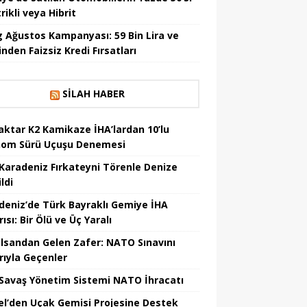
rikli veya Hibrit
 Ağustos Kampanyası: 59 Bin Lira ve
nden Faizsiz Kredi Fırsatları
SILAH HABER
aktar K2 Kamikaze İHA’lardan 10’lu
om Sürü Uçuşu Denemesi
Karadeniz Fırkateyni Törenle Denize
ildi
deniz’de Türk Bayraklı Gemiye İHA
rısı: Bir Ölü ve Üç Yaralı
lsandan Gelen Zafer: NATO Sınavını
rıyla Geçenler
i Savaş Yönetim Sistemi NATO İhracatı
el’den Uçak Gemisi Projesine Destek