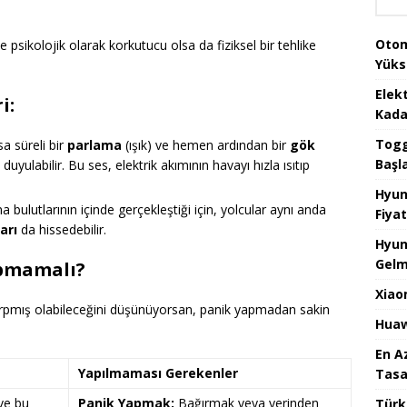
Otom
e psikolojik olarak korkutucu olsa da fiziksel bir tehlike
Yüks
Elek
i:
Kada
Togg 
a süreli bir
parlama
(ışık) ve hemen ardından bir
gök
Başl
duyulabilir. Bu ses, elektrik akımının havayı hızla ısıtıp
Hyun
 bulutlarının içinde gerçekleştiği için, yolcular aynı anda
Fiyat
arı
da hissedebilir.
Hyun
Gelm
apmamalı?
Xiao
 çarpmış olabileceğini düşünüyorsan, panik yapmadan sakin
Huaw
En A
Yapılmaması Gerekenler
Tasa
ve bu
Panik Yapmak:
Bağırmak veya yerinden
Türk