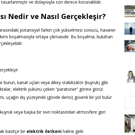
k tasarlanmıştır ve dolayısıyla son derece korunaklıdır.
sı Nedir ve Nasıl Gerçekleşir?
ları arasındaki potansiyel farkın çok yükselmesi sonucu, havanın
k akımı boşalmasıyla ortaya çıkmasıdır. Bu boşalma, buluttan
çekleşebilir.
rçekleşir:
le burun, kanat uçları veya dikey stabilizatör (kuyruk) gibi
ktalar, elektrik yükünü çeken “paratoner” görevi görür.
mı, uçağın dış yüzeyinde (gövde derisi) güvenli bir yol bulur
 kuyruk veya başka bir sivri noktasından atmosfere geri
ak basitçe bir
elektrik iletkeni
haline gelir.