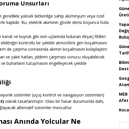
Koruma Unsurları
Güne
Üreti
i genellikle yüksek iletkenliğe sahip alüminyum veya özel
le kaplıdır. Bu, elektrik akımının gövde derisi boyunca hızla
Yapa
Değiş
kanat ve kuyruk gibi sivri uçlarında bulunan deşarj fitilleri
Bulu
atik elektriğin kontrollü bir şekilde atmosfere geri boşalmasını
Güne
hem de çarpma sonrasında akımın boşalmasını kolaylaştırır.
Tari
arı ve yakıt hatları, yıldırım çarpması sonucu oluşabilecek
Bilim
tır ve buharların tutuşmasını engelleyecek şekilde
Dest
Goog
liği
Atam
MEB 
yonik sistemler (uçuş kontrol ve navigasyon sistemleri)
Afet 
t)
olarak tasarlanmıştır. Olası bir hasar durumunda dahi,
layacak alternatif sistemler mevcuttur.
Koca
pması Anında Yolcular Ne