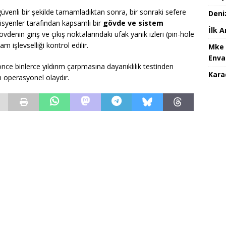
venli bir şekilde tamamladıktan sonra, bir sonraki sefere
Deni
syenler tarafından kapsamlı bir
gövde ve sistem
İlk 
vdenin giriş ve çıkış noktalarındaki ufak yanık izleri (pin-hole
m işlevselliği kontrol edilir.
Mke 
Enva
önce binlerce yıldırım çarpmasına dayanıklılık testinden
Karad
in operasyonel olaydır.