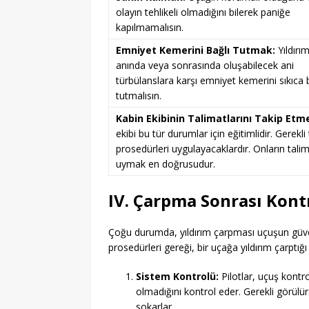
olayın tehlikeli olmadığını bilerek paniğe
kapılmamalısın.
Emniyet Kemerini Bağlı Tutmak:
Yıldırı
anında veya sonrasında oluşabilecek ani
türbülanslara karşı emniyet kemerini sıkıca 
tutmalısın.
Kabin Ekibinin Talimatlarını Takip Etm
ekibi bu tür durumlar için eğitimlidir. Gerekl
prosedürleri uygulayacaklardır. Onların talim
uymak en doğrusudur.
IV. Çarpma Sonrası Kont
Çoğu durumda, yıldırım çarpması uçuşun güve
prosedürleri gereği, bir uçağa yıldırım çarptığı t
Sistem Kontrolü:
Pilotlar, uçuş kontr
olmadığını kontrol eder. Gerekli görülü
sokarlar.