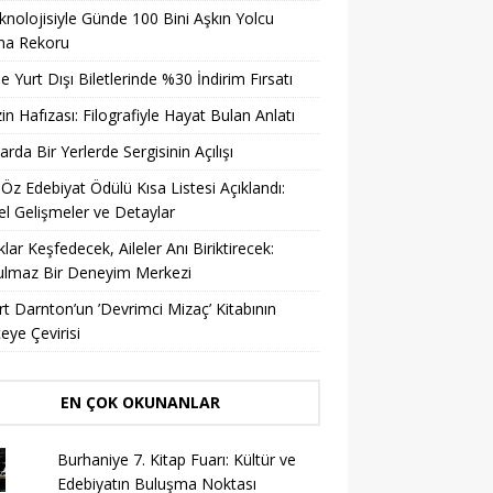
knolojisiyle Günde 100 Bini Aşkın Yolcu
ma Rekoru
ile Yurt Dışı Biletlerinde %30 İndirim Fırsatı
in Hafızası: Filografiyle Hayat Bulan Anlatı
arda Bir Yerlerde Sergisinin Açılışı
 Öz Edebiyat Ödülü Kısa Listesi Açıklandı:
l Gelişmeler ve Detaylar
lar Keşfedecek, Aileler Anı Biriktirecek:
ulmaz Bir Deneyim Merkezi
t Darnton’un ’Devrimci Mizaç’ Kitabının
eye Çevirisi
EN ÇOK OKUNANLAR
Burhaniye 7. Kitap Fuarı: Kültür ve
Edebiyatın Buluşma Noktası