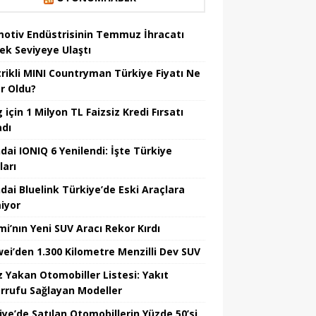
otiv Endüstrisinin Temmuz İhracatı
ek Seviyeye Ulaştı
trikli MINI Countryman Türkiye Fiyatı Ne
r Oldu?
için 1 Milyon TL Faizsiz Kredi Fırsatı
adı
dai IONIQ 6 Yenilendi: İşte Türkiye
ları
dai Bluelink Türkiye’de Eski Araçlara
iyor
mi’nın Yeni SUV Aracı Rekor Kırdı
ei’den 1.300 Kilometre Menzilli Dev SUV
z Yakan Otomobiller Listesi: Yakıt
rrufu Sağlayan Modeller
iye’de Satılan Otomobillerin Yüzde 50’si