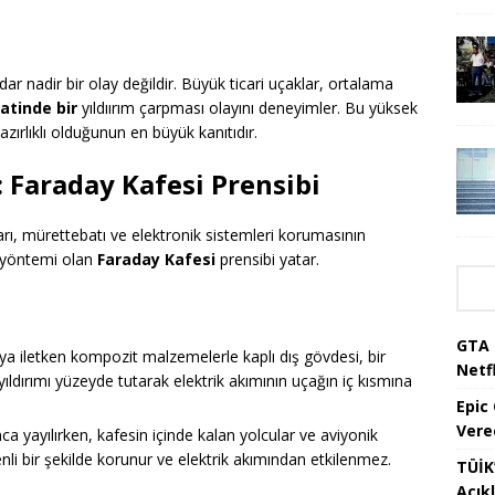
ar nadir bir olay değildir. Büyük ticari uçaklar, ortalama
atinde bir
yıldıırım çarpması olayını deneyimler. Bu yüksek
ırlıklı olduğunun en büyük kanıtıdır.
 Faraday Kafesi Prensibi
rı, mürettebatı ve elektronik sistemleri korumasının
r yöntemi olan
Faraday Kafesi
prensibi yatar.
GTA 
 iletken kompozit malzemelerle kaplı dış gövdesi, bir
Netfl
ıldırımı yüzeyde tutarak elektrik akımının uçağın iç kısmına
Epic
Vere
a yayılırken, kafesin içinde kalan yolcular ve aviyonik
nli bir şekilde korunur ve elektrik akımından etkilenmez.
TÜİK’
Açık