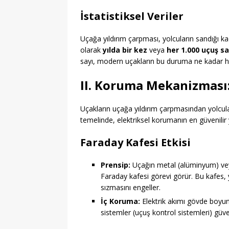
İstatistiksel Veriler
Uçağa yıldırım çarpması, yolcuların sandığı kad
olarak
yılda bir kez
veya
her 1.000 uçuş sa
sayı, modern uçakların bu duruma ne kadar haz
II. Koruma Mekanizması:
Uçakların uçağa yıldırım çarpmasından yolcula
temelinde, elektriksel korumanın en güvenili
Faraday Kafesi Etkisi
Prensip:
Uçağın metal (alüminyum) veya
Faraday kafesi görevi görür. Bu kafes, y
sızmasını engeller.
İç Koruma:
Elektrik akımı gövde boyunc
sistemler (uçuş kontrol sistemleri) güve