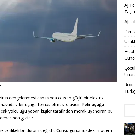
AJ Te
Taşı
AJet 
Deniz
Uzakl
Erdal
Günce
Çocuk
Unut
Rober
r
Türkç
erinin dengelenmesi esnasında oluşan güçlü bir elektrik
havadaki bir uçağa temas etmesi olayıdır. Peki
uçağa
 uçak yolculuğu yapan kişiler tarafından merak uyandıran bu
ehasında gizlidir.
ne tehlikeli bir durum değildir. Çünkü günümüzdeki modern