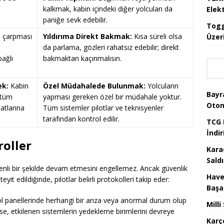
kalkmak, kabin içindeki diğer yolcuları da
Elekt
paniğe sevk edebilir.
Togg
m çarpması
Yıldırıma Direkt Bakmak:
Kısa süreli olsa
Üzeri
da parlama, gözleri rahatsız edebilir; direkt
bağlı
bakmaktan kaçınmalısın.
ek:
Kabin
Özel Müdahalede Bulunmak:
Yolcuların
Bayr
i tüm
yapması gereken özel bir müdahale yoktur.
Oton
atlarına
Tüm sistemler pilotlar ve teknisyenler
tarafından kontrol edilir.
TCG 
İndir
roller
Kara
Saldı
nli bir şekilde devam etmesini engellemez. Ancak güvenlik
Have
eyit edildiğinde, pilotlar belirli protokolleri takip eder:
Başa
ol panellerinde herhangi bir arıza veya anormal durum olup
Mill
rse, etkilenen sistemlerin yedekleme birimlerini devreye
Karç