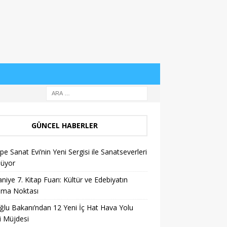
GÜNCEL HABERLER
pe Sanat Evi’nin Yeni Sergisi ile Sanatseverleri
lüyor
niye 7. Kitap Fuarı: Kültür ve Edebiyatın
şma Noktası
ğlu Bakanı’ndan 12 Yeni İç Hat Hava Yolu
i Müjdesi