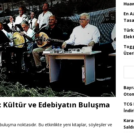
Huaw
En A
Tasa
Türk
Elekt
Togg
Üzeri
Bayr
Oton
ı: Kültür ve Edebiyatın Buluşma
TCG 
İndir
Kara
buluşma noktasıdır. Bu etkinlikte yeni kitaplar, söyleşiler ve
Saldı