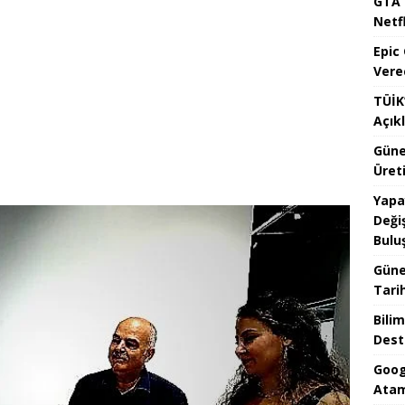
GTA 
Netfl
Epic
Vere
TÜİK’
Açık
Güne
Üreti
Yapa
Değiş
Bulu
Güne
Tari
Bilim
Dest
Goog
Atam