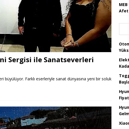
MEB 
Afet 
Otom
Yüks
ni Sergisi ile Sanatseverleri
Elek
Kada
Togg 
ri büyülüyor. Farklı eserleriyle sanat dünyasına yeni bir soluk
Başl
Hyun
Fiyat
Hyun
Gelm
Xiao