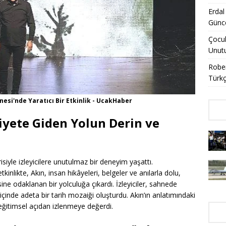
Erdal
Günce
Çocuk
Unut
Rober
Türkç
esi'nde Yaratıcı Bir Etkinlik - UcakHaber
yete Giden Yolun Derin ve
siyle izleyicilere unutulmaz bir deneyim yaşattı.
nlikte, Akın, insan hikâyeleri, belgeler ve anılarla dolu,
ne odaklanan bir yolculuğa çıkardı. İzleyiciler, sahnede
 içinde adeta bir tarih mozaiği oluşturdu. Akın’ın anlatımındaki
ğitimsel açıdan izlenmeye değerdi.