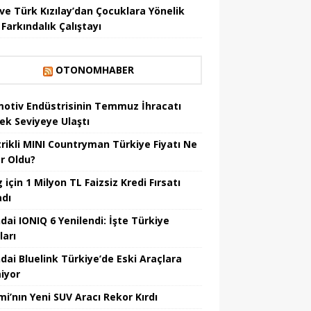
ve Türk Kızılay’dan Çocuklara Yönelik
Farkındalık Çalıştayı
OTONOMHABER
otiv Endüstrisinin Temmuz İhracatı
ek Seviyeye Ulaştı
trikli MINI Countryman Türkiye Fiyatı Ne
r Oldu?
için 1 Milyon TL Faizsiz Kredi Fırsatı
adı
dai IONIQ 6 Yenilendi: İşte Türkiye
ları
dai Bluelink Türkiye’de Eski Araçlara
iyor
mi’nın Yeni SUV Aracı Rekor Kırdı