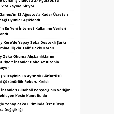
6 Oynanış Videosu 27 Ağustos’ta
ix’te Yayına Giriyor
 Games’in 13 Ağustos’a Kadar Ücretsiz
ceği Oyunlar Açıklandı
in En Yeni İnternet Kullanımı Verileri
landı
y Kore’de Yapay Zeka Destekli Şarkı
mine İlişkin Telif Hakkı Kararı
y Zeka Okuma Alışkanlıklarını
tiriyor: İnsanlar Daha Az Kitapla
şuyor
ş Yüzeyinin En Ayrıntılı Görüntüsü:
hi Çözünürlük Rekoru Kırıldı
 İnsanları Glueball Parçacığının Varlığını
ekleyen Kesin Kanıt Buldu
le Yapay Zeka Biriminde Üst Düzey
a Değişikliği