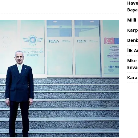
Have
Başa
Mill
Karç
Deni
İlk 
Mke 
Enva
Karad