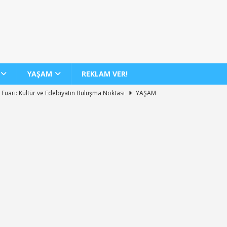
YAŞAM
REKLAM VER!
 Fuarı: Kültür ve Edebiyatın Buluşma Noktası
YAŞAM
dan 12 Yeni İç Hat Hava Yolu Seferi Müjdesi
GENEL
 Günde 100 Bini Aşkın Yolcu Taşıma Rekoru
AJET
Biletlerinde %30 İndirim Fırsatı
KAMPANYALAR
nin Yeni Sergisi ile Sanatseverleri Büyülüyor
YAŞAM