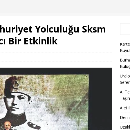
huriyet Yolculuğu Sksm
ı Bir Etkinlik
Karte
Büyü
Burha
Bulu
Uralo
Sefer
AJ Te
Taşı
AJet 
Deniz
Uzakl