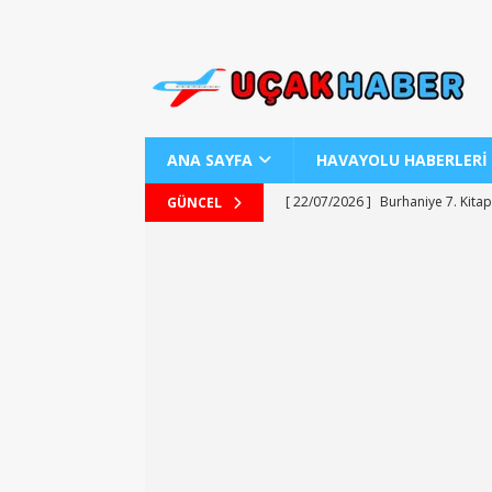
ANA SAYFA
HAVAYOLU HABERLERİ
[ 22/07/2026 ]
Burhaniye 7. Kitap
GÜNCEL
[ 22/07/2026 ]
Uraloğlu Bakanı’n
[ 22/07/2026 ]
AJ Teknolojisiyle
[ 22/07/2026 ]
AJet ile Yurt Dışı 
[ 25/07/2026 ]
Kartepe Sanat Evi’