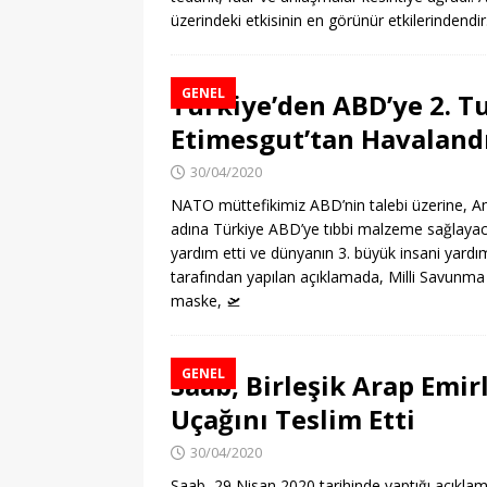
üzerindeki etkisinin en görünür etkilerindendi
GENEL
Türkiye’den ABD’ye 2. T
Etimesgut’tan Havaland
30/04/2020
NATO müttefikimiz ABD’nin talebi üzerine, A
adına Türkiye ABD’ye tıbbi malzeme sağlayac
yardım etti ve dünyanın 3. büyük insani yardı
tarafından yapılan açıklamada, Milli Savunma 
maske,
🛫
GENEL
Saab, Birleşik Arap Emir
Uçağını Teslim Etti
30/04/2020
Saab, 29 Nisan 2020 tarihinde yaptığı açıklama