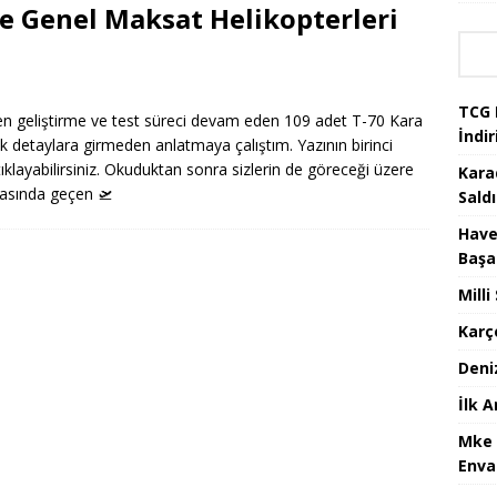
ve Genel Maksat Helikopterleri
TCG 
en geliştirme ve test süreci devam eden 109 adet T-70 Kara
İndir
nik detaylara girmeden anlatmaya çalıştım. Yazının birinci
ıklayabilirsiniz. Okuduktan sonra sizlerin de göreceği üzere
Kara
arasında geçen
🛫
Saldı
Have
Başa
Mill
Karç
Deni
İlk 
Mke 
Enva