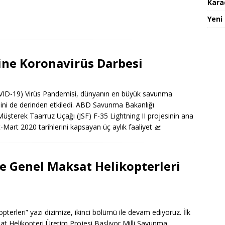
Karad
Yeni
mine Koronavirüs Darbesi
VID-19) Virüs Pandemisi, dünyanın en büyük savunma
imini de derinden etkiledi. ABD Savunma Bakanlığı
Müşterek Taarruz Uçağı (JSF) F-35 Lightning II projesinin ana
Mart 2020 tarihlerini kapsayan üç aylık faaliyet
🛫
ve Genel Maksat Helikopterleri
pterleri” yazı dizimize, ikinci bölümü ile devam ediyoruz. İlk
sat Helikopteri Üretim Projesi Başlıyor Milli Savunma