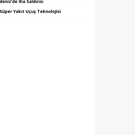
eniz’de Iha Saldırısı
 Süper Yakıt Uçuş Teknolojisi