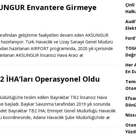
Çinli
KSUNGUR Envantere Girmeye
Halk
Audi
Elekt
tarafından geliştirme faaliyetleri devam eden AKSUNGUR
Ford
 hazırlanıyor. Türk Havacılık ve Uzay Sanayii Genel Müdürü
TOGG
ndan hazırlanan AIRPORT programında, 2020 yılı içerisinde
Doğr
ı planlanan AKSUNGUR İnsansız Hava Aracı
🛫
Her 
En D
2 İHA’ları Operasyonel Oldu
Temm
Otom
dürlüğü’ne teslim edilen Bayraktar TB2 İnsansız Hava
Efsa
eve başladı. Baykar Savunma tarafından 2019 yılı sonunda
Dönü
adet Bayraktar TB2 İHA; Emniyet Genel Müdürlüğü Havacılık
Niss
ü koordinesinde, Adana Havacılık Şube Müdürlüğü’nde
🛫
Otom
Yüzd