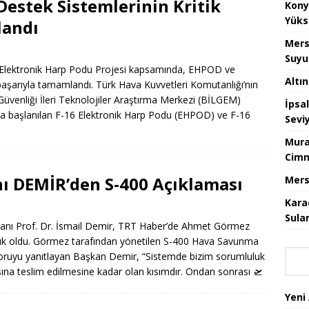
Destek Sistemlerinin Kritik
Kony
Yüks
landı
Mers
Suyu
Elektronik Harp Podu Projesi kapsamında, EHPOD ve
Altı
başarıyla tamamlandı. Türk Hava Kuvvetleri Komutanlığı’nın
 Güvenliği İleri Teknolojiler Araştırma Merkezi (BİLGEM)
İpsa
ında başlanılan F-16 Elektronik Harp Podu (EHPOD) ve F-16
Sevi
Mura
Cimn
ı DEMİR’den S-400 Açıklaması
Mers
Kara
Sula
anı Prof. Dr. İsmail Demir, TRT Haber’de Ahmet Görmez
konuk oldu. Görmez tarafından yönetilen S-400 Hava Savunma
i soruyu yanıtlayan Başkan Demir, “Sistemde bizim sorumluluk
cısına teslim edilmesine kadar olan kısımdır. Ondan sonrası
🛫
Yeni