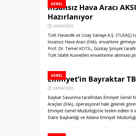
GENEL
İnsansız Hava Aracı A
Hazırlanıyor
26/04/2020
Türk Havacılık ve Uzay Sanayii A.Ş. (TUSAŞ) 
İnsansız Hava Aracı (İHA), envantere girmeye
Prof. Dr. Temel KOTİL, Güntay Şimşek tarafı
Türk Silahlı Kuvvetleri envanterine alınmas
GENEL
Emniyet’in Bayraktar TB
24/04/2020
Baykar Savunma tarafından Emniyet Genel Mü
Araçları (İHA), operasyonel hale gelerek gör
Emniyet Genel Müdürlüğü’ne teslim edilen 6 
Daire Başkanlığı ve Adana Emniyet Müdürlüğ