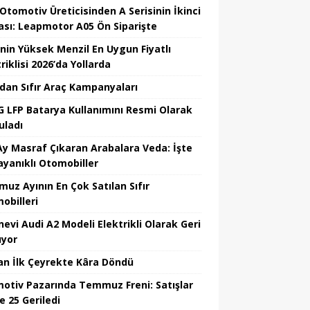
 Otomotiv Üreticisinden A Serisinin İkinci
ası: Leapmotor A05 Ön Siparişte
’nin Yüksek Menzil En Uygun Fiyatlı
riklisi 2026’da Yollarda
’dan Sıfır Araç Kampanyaları
 LFP Batarya Kullanımını Resmi Olarak
uladı
Ay Masraf Çıkaran Arabalara Veda: İşte
ayanıklı Otomobiller
uz Ayının En Çok Satılan Sıfır
obilleri
nevi Audi A2 Modeli Elektrikli Olarak Geri
yor
an İlk Çeyrekte Kâra Döndü
otiv Pazarında Temmuz Freni: Satışlar
e 25 Geriledi