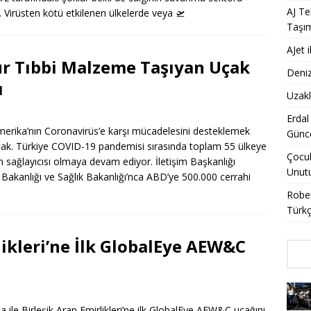
AJ Te
r. Virüsten kötü etkilenen ülkelerde veya
🛫
Taşı
AJet 
ur Tıbbi Malzeme Taşıyan Uçak
Deniz
ı
Uzakl
Erdal
merika’nın Coronavirüs’e karşı mücadelesini desteklemek
Günce
ak. Türkiye COVID-19 pandemisi sırasında toplam 55 ülkeye
Çocuk
m sağlayıcısı olmaya devam ediyor. İletişim Başkanlığı
Unut
Bakanlığı ve Sağlık Bakanlığı’nca ABD’ye 500.000 cerrahi
Rober
Türkç
likleri’ne İlk GlobalEye AEW&C
 ile Birleşik Arap Emirlikleri’ne ilk GlobalEye AEW&C uçağını