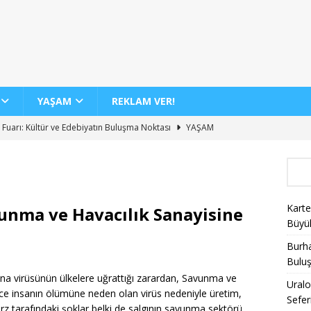
YAŞAM
REKLAM VER!
 Fuarı: Kültür ve Edebiyatın Buluşma Noktası
YAŞAM
dan 12 Yeni İç Hat Hava Yolu Seferi Müjdesi
GENEL
 Günde 100 Bini Aşkın Yolcu Taşıma Rekoru
AJET
Biletlerinde %30 İndirim Fırsatı
KAMPANYALAR
Karte
unma ve Havacılık Sanayisine
nin Yeni Sergisi ile Sanatseverleri Büyülüyor
YAŞAM
Büyü
Burha
Bulu
na virüsünün ülkelere uğrattığı zarardan, Savunma ve
Uralo
lerce insanın ölümüne neden olan virüs nedeniyle üretim,
Sefer
Arz tarafındaki şoklar belki de salgının savunma sektörü