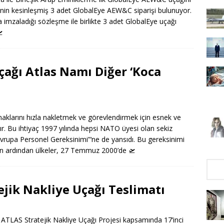
leri’nin kesinleşmiş 3 adet GlobalEye AEW&C siparişi bulunuyor.
nda imzaladığı sözleşme ile birlikte 3 adet GlobalEye uçağı

ağı Atlas Namı Diğer ‘Koca
aklarını hızla nakletmek ve görevlendirmek için esnek ve
r. Bu ihtiyaç 1997 yılında hepsi NATO üyesi olan sekiz
Avrupa Personel Gereksinimi”‘ne de yansıdı. Bu gereksinimi
inin ardından ülkeler, 27 Temmuz 2000’de
🛫
ejik Nakliye Uçağı Teslimatı
 ATLAS Stratejik Nakliye Uçağı Projesi kapsamında 17’inci