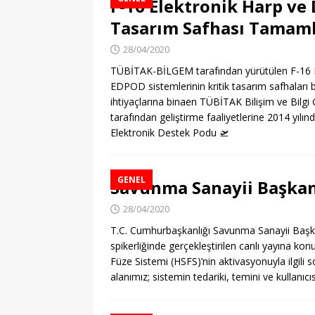
F-16 Elektronik Harp ve 
Tasarım Safhası Tamam
28/04/2020
TÜBİTAK-BİLGEM tarafından yürütülen F-16 
EDPOD sistemlerinin kritik tasarım safhaları 
ihtiyaçlarına binaen TÜBİTAK Bilişim ve Bilgi
tarafından geliştirme faaliyetlerine 2014 yıl
Elektronik Destek Podu
🛫
GENEL
Savunma Sanayii Başkan
28/04/2020
T.C. Cumhurbaşkanlığı Savunma Sanayii Başk
spikerliğinde gerçekleştirilen canlı yayına 
Füze Sistemi (HSFS)’nin aktivasyonuyla ilgil
alanımız; sistemin tedariki, temini ve kullanı