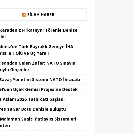
SILAH HABER
Karadeniz Fırkateyni Törenle Denize
ildi
deniz’de Türk Bayraklı Gemiye İHA
rısı: Bir Ölü ve Üç Yaralı
lsandan Gelen Zafer: NATO Sınavını
rıyla Geçenler
i Savaş Yönetim Sistemi NATO İhracatı
el’den Uçak Gemisi Projesine Destek
z Aslanı 2026 Tatbikatı başladı
Ares 18 Sar Botu Denizle Buluştu
Malaman Sualtı Patlayıcı Sistemleri
nteri