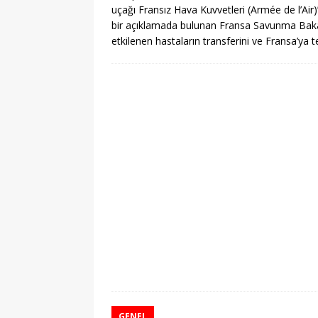
uçağı Fransız Hava Kuvvetleri (Armée de l’Air)
bir açıklamada bulunan Fransa Savunma Bak
etkilenen hastaların transferini ve Fransa’y
GENEL