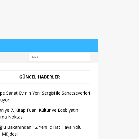
GÜNCEL HABERLER
pe Sanat Evi’nin Yeni Sergisi ile Sanatseverleri
lüyor
niye 7. Kitap Fuarı: Kültür ve Edebiyatın
şma Noktası
ğlu Bakanı’ndan 12 Yeni İç Hat Hava Yolu
i Müjdesi