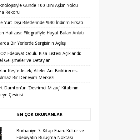
knolojisiyle Günde 100 Bini Aşkın Yolcu
ma Rekoru
ile Yurt Dışı Biletlerinde %30 İndirim Fırsatı
in Hafızası: Filografiyle Hayat Bulan Anlatı
arda Bir Yerlerde Sergisinin Açılışı
 Öz Edebiyat Ödülü Kısa Listesi Açıklandı:
l Gelişmeler ve Detaylar
lar Keşfedecek, Aileler Anı Biriktirecek:
ulmaz Bir Deneyim Merkezi
t Darnton’un ’Devrimci Mizaç’ Kitabının
eye Çevirisi
EN ÇOK OKUNANLAR
Burhaniye 7. Kitap Fuarı: Kültür ve
Edebiyatın Buluşma Noktası