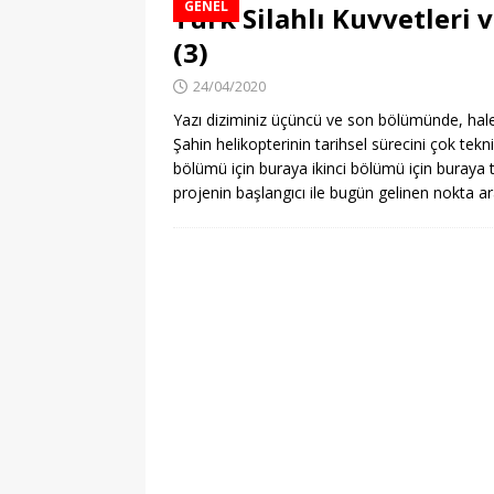
GENEL
Türk Silahlı Kuvvetleri 
(3)
24/04/2020
Yazı diziminiz üçüncü ve son bölümünde, hal
Şahin helikopterinin tarihsel sürecini çok tek
bölümü için buraya ikinci bölümü için buraya t
projenin başlangıcı ile bugün gelinen nokta 