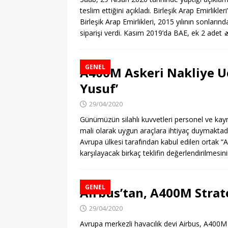
teslim ettiğini açıkladı. Birleşik Arap Emirlik
Birleşik Arap Emirlikleri, 2015 yılının sonları
siparişi verdi. Kasım 2019’da BAE, ek 2 adet

GENEL
A400M Askeri Nakliye Uç
Yusuf’
29/04/2020
Günümüzün silahlı kuvvetleri personel ve kayn
mali olarak uygun araçlara ihtiyaç duymaktadı
Avrupa ülkesi tarafından kabul edilen ortak “
karşılayacak birkaç teklifin değerlendirilmes
GENEL
Airbus’tan, A400M Strat
29/04/2020
Avrupa merkezli havacılık devi Airbus, A400M