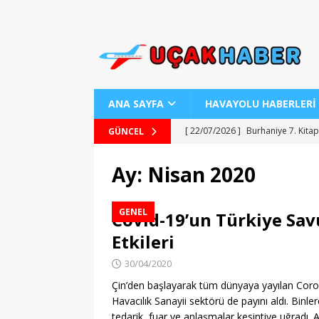
ANA SAYFA
HAVAYOLU HABERLERİ
[ 22/07/2026 ]
Burhaniye 7. Kitap
GÜNCEL
[ 22/07/2026 ]
Uraloğlu Bakanı’n
Ay:
Nisan 2020
[ 22/07/2026 ]
AJ Teknolojisiyle
[ 22/07/2026 ]
AJet ile Yurt Dışı 
GENEL
Covid-19’un Türkiye Sav
[ 25/07/2026 ]
Kartepe Sanat Evi’
Etkileri
30/04/2020
Çin’den başlayarak tüm dünyaya yayılan Coro
Havacılık Sanayii sektörü de payını aldı. Bin
tedarik, fuar ve anlaşmalar kesintiye uğradı. 