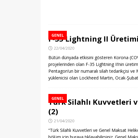
GENEL
F-35 Lightning II Üreti
22/04/2020
Bütün dünyada etkisini gösteren Korona (CO
projelerinden olan F-35 Lightning II’nin üret
Pentagon’un bir numaralı silah tedarikçisi ve 
yüklenicisi olan Lockheed Martin, Ocak-Şubat-
GENEL
Türk Silahlı Kuvvetleri 
(2)
21/04/2020
“Türk Silahlı Kuvvetleri ve Genel Maksat Heliko
bölüm için buraya tıklayabilirsiniz. Genel Mak