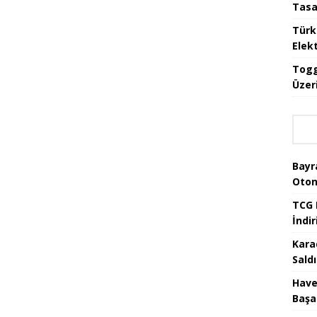
Tasa
Türk
Elekt
Togg
Üzeri
Bayr
Oton
TCG 
İndir
Kara
Saldı
Have
Başa