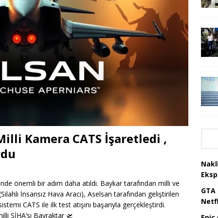
Milli Kamera CATS İşaretledi ,
rdu
Nakl
Eksp
inde önemli bir adım daha atıldı. Baykar tarafından milli ve
GTA 
ilahlı İnsansız Hava Aracı), Aselsan tarafından geliştirilen
Netfl
temi CATS ile ilk test atışını başarıyla gerçekleştirdi.
lli SİHA’sı Bayraktar
🛫
Epic