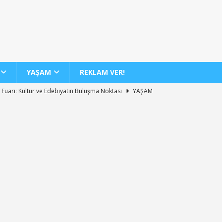
YAŞAM
REKLAM VER!
 Fuarı: Kültür ve Edebiyatın Buluşma Noktası
YAŞAM
dan 12 Yeni İç Hat Hava Yolu Seferi Müjdesi
GENEL
 Günde 100 Bini Aşkın Yolcu Taşıma Rekoru
AJET
Biletlerinde %30 İndirim Fırsatı
KAMPANYALAR
nin Yeni Sergisi ile Sanatseverleri Büyülüyor
YAŞAM