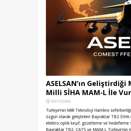
ASELSAN’ın Geliştirdiği 
Milli SİHA MAM-L İle Vu
07/11/2020
Türkiye’nin Milli Teknoloji Hamlesi seferberliğ
özgün olarak geliştirilen Bayraktar TB2 SİHA (S
elektro optik keşif, gözetleme ve hedefleme sis
Bayraktar TB2, CATS ve MAM-L Türkiye’nin mi