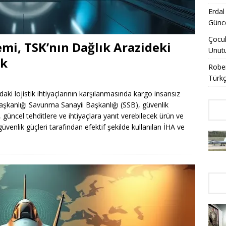
Erdal
Günce
Çocuk
mi, TSK’nın Dağlık Arazideki
Unut
ak
Rober
Türkç
aki lojistik ihtiyaçlarının karşılanmasında kargo insansız
başkanlığı Savunma Sanayii Başkanlığı (SSB), güvenlik
, güncel tehditlere ve ihtiyaçlara yanıt verebilecek ürün ve
enlik güçleri tarafından efektif şekilde kullanılan İHA ve