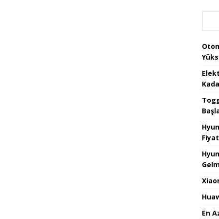
Otom
Yüks
Elek
Kada
Togg 
Başl
Hyun
Fiyat
Hyun
Gelm
Xiao
Huaw
En A