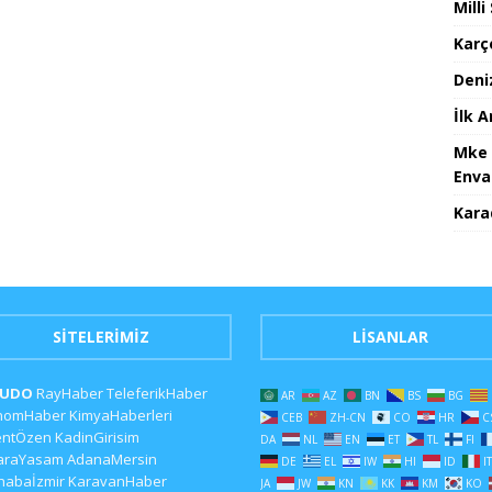
Mill
Karç
Deni
İlk 
Mke 
Enva
Karad
SITELERIMIZ
LISANLAR
CUDO
RayHaber
TeleferikHaber
AR
AZ
BN
BS
BG
nomHaber
KimyaHaberleri
CEB
ZH-CN
CO
HR
C
entÖzen
KadinGirisim
DA
NL
EN
ET
TL
FI
araYasam
AdanaMersin
DE
EL
IW
HI
ID
IT
habaİzmir
KaravanHaber
JA
JW
KN
KK
KM
KO