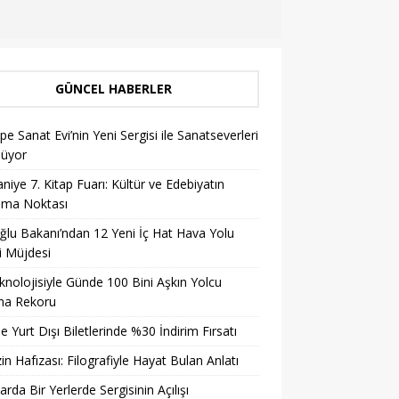
GÜNCEL HABERLER
pe Sanat Evi’nin Yeni Sergisi ile Sanatseverleri
lüyor
niye 7. Kitap Fuarı: Kültür ve Edebiyatın
şma Noktası
ğlu Bakanı’ndan 12 Yeni İç Hat Hava Yolu
i Müjdesi
knolojisiyle Günde 100 Bini Aşkın Yolcu
ma Rekoru
ile Yurt Dışı Biletlerinde %30 İndirim Fırsatı
in Hafızası: Filografiyle Hayat Bulan Anlatı
arda Bir Yerlerde Sergisinin Açılışı