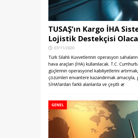
TUSAŞ’ın Kargo İHA Siste
Lojistik Destekçisi Olac
07/11/2020
Türk Silahlı Kuvvetlerinin operasyon sahalarınd
hava araçları (İHA) kullanılacak. T.C. Cumhur
güçlerinin operasyonel kabiliyetlerini artırmak
çözümleri envantere kazandırmak amacıyla, güv
SİHA’lardan farklı alanlarda ve çeşitli
🛫
GENEL