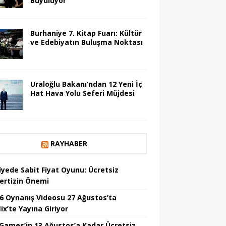
Büyülüyor
Burhaniye 7. Kitap Fuarı: Kültür
ve Edebiyatın Buluşma Noktası
Uraloğlu Bakanı’ndan 12 Yeni İç
Hat Hava Yolu Seferi Müjdesi
RAYHABER
iyede Sabit Fiyat Oyunu: Ücretsiz
ertizin Önemi
6 Oynanış Videosu 27 Ağustos’ta
ix’te Yayına Giriyor
 Games’in 13 Ağustos’a Kadar Ücretsiz