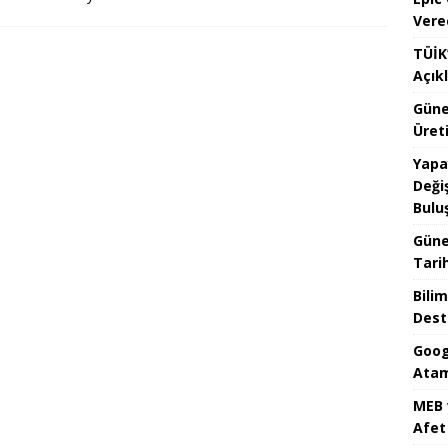
Vere
TÜİK’
Açık
Güne
Üreti
Yapa
Değiş
Bulu
Güne
Tari
Bilim
Dest
Goog
Atam
MEB 
Afet 