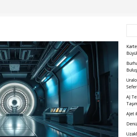
Karte
Büyü
Burha
Bulu
Uralo
Sefer
AJ Te
Taşı
AJet 
Deniz
Uzakl