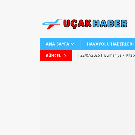
ANA SAYFA
HAVAYOLU HABERLERİ
[ 22/07/2026 ]
Burhaniye 7. Kitap
GÜNCEL
[ 22/07/2026 ]
Uraloğlu Bakanı’n
[ 22/07/2026 ]
AJ Teknolojisiyle
[ 22/07/2026 ]
AJet ile Yurt Dışı 
[ 25/07/2026 ]
Kartepe Sanat Evi’