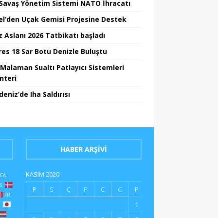
i Savaş Yönetim Sistemi NATO İhracatı
el’den Uçak Gemisi Projesine Destek
z Aslanı 2026 Tatbikatı başladı
Ares 18 Sar Botu Denizle Buluştu
Malaman Sualtı Patlayıcı Sistemleri
nteri
eniz’de Iha Saldırısı
HABER ARŞIVI
KASIM 2020
CA
S
P
S
Ç
P
C
C
P
FR
1