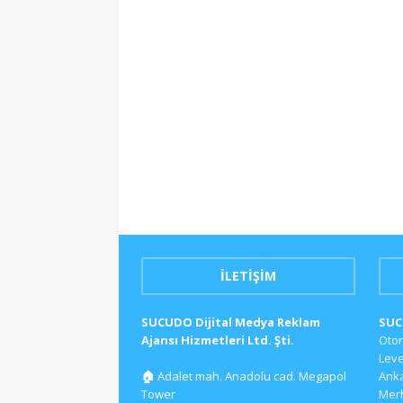
İLETIŞIM
SUCUDO Dijital Medya Reklam
SU
Ajansı Hizmetleri Ltd. Şti.
Oto
Lev
🏠
Adalet mah. Anadolu cad. Megapol
Ank
Tower
Mer