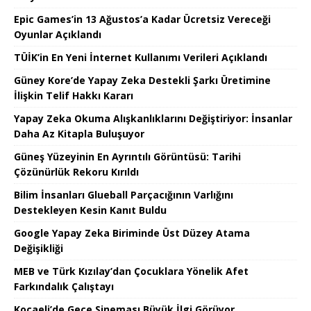
Epic Games’in 13 Ağustos’a Kadar Ücretsiz Vereceği
Oyunlar Açıklandı
TÜİK’in En Yeni İnternet Kullanımı Verileri Açıklandı
Güney Kore’de Yapay Zeka Destekli Şarkı Üretimine
İlişkin Telif Hakkı Kararı
Yapay Zeka Okuma Alışkanlıklarını Değiştiriyor: İnsanlar
Daha Az Kitapla Buluşuyor
Güneş Yüzeyinin En Ayrıntılı Görüntüsü: Tarihi
Çözünürlük Rekoru Kırıldı
Bilim İnsanları Glueball Parçacığının Varlığını
Destekleyen Kesin Kanıt Buldu
Google Yapay Zeka Biriminde Üst Düzey Atama
Değişikliği
MEB ve Türk Kızılay’dan Çocuklara Yönelik Afet
Farkındalık Çalıştayı
Kocaeli’de Gece Sineması Büyük İlgi Görüyor