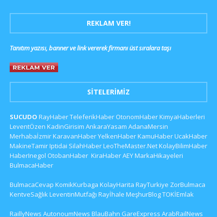
REKLAM VER!
Tanıtım yazısı, banner ve link vererek firmanı üst sıralara taşı
SITELERIMIZ
SUCUDO
RayHaber
TeleferikHaber
OtonomHaber
KimyaHaberleri
LeventÖzen
KadinGirisim
AnkaraYasam
AdanaMersin
Merhabaİzmir
KaravanHaber
YelkenHaber
KamuHaber
UcakHaber
MakineTamir
Iptidai
SilahHaber
LeoTheMaster.Net
KolayBilimHaber
HaberInegol
OtobanHaber
KiraHaber
AEY
MarkaHikayeleri
BulmacaHaber
BulmacaCevap
KomikKurbaga
KolayHarita
RayTurkiye
ZorBulmaca
KentveSağlık
LeventinMutfağı
Rayİhale
MeşhurBlog
TOKİEmlak
RaillyNews
AutonoumNews
BlauBahn
GareExpress
ArabRailNews