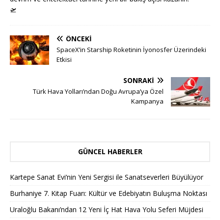
🛫
ÖNCEKI
SpaceX’in Starship Roketinin İyonosfer Üzerindeki
Etkisi
SONRAKI
Türk Hava Yolları’ndan Doğu Avrupa’ya Özel
Kampanya
GÜNCEL HABERLER
Kartepe Sanat Evi’nin Yeni Sergisi ile Sanatseverleri Büyülüyor
Burhaniye 7. Kitap Fuarı: Kültür ve Edebiyatın Buluşma Noktası
Uraloğlu Bakanı’ndan 12 Yeni İç Hat Hava Yolu Seferi Müjdesi