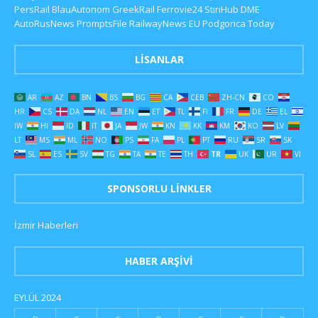
PersRail
BlauAutonom
GreekRail
Ferrovie24
StiriHub
DME
AutoRusNews
PromptsFile
RailwayNews EU
Podgorica Today
LISANLAR
AR
AZ
BN
BS
BG
CA
CEB
ZH-CN
CO
HR
CS
DA
NL
EN
ET
TL
FI
FR
DE
EL
IW
HI
ID
IT
JA
JW
KN
KK
KM
KO
LV
LT
MS
ML
NO
PS
FA
PL
PT
RU
SR
SK
SL
ES
SV
TG
TA
TE
TH
TR
UK
UR
VI
SPONSORLU LINKLER
İzmir Haberleri
HABER ARŞIVI
EYLÜL 2024