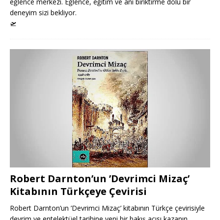
eğlence merkezi. Eğlence, eğitim ve anı biriktirme dolu bir
deneyim sizi bekliyor.
🛫
Robert Darnton’un ’Devrimci Mizaç’
Kitabının Türkçeye Çevirisi
Robert Darnton’un ’Devrimci Mizaç’ kitabının Türkçe çevirisiyle
devrim ve entelektüel tarihine yeni bir bakış açısı kazanın.