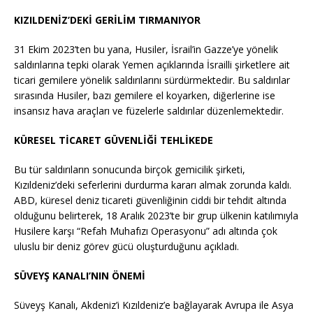
KIZILDENİZ’DEKİ GERİLİM TIRMANIYOR
31 Ekim 2023’ten bu yana, Husiler, İsrail’in Gazze’ye yönelik
saldırılarına tepki olarak Yemen açıklarında İsrailli şirketlere ait
ticari gemilere yönelik saldırılarını sürdürmektedir. Bu saldırılar
sırasında Husiler, bazı gemilere el koyarken, diğerlerine ise
insansız hava araçları ve füzelerle saldırılar düzenlemektedir.
KÜRESEL TİCARET GÜVENLİĞİ TEHLİKEDE
Bu tür saldırıların sonucunda birçok gemicilik şirketi,
Kızıldeniz’deki seferlerini durdurma kararı almak zorunda kaldı.
ABD, küresel deniz ticareti güvenliğinin ciddi bir tehdit altında
olduğunu belirterek, 18 Aralık 2023’te bir grup ülkenin katılımıyla
Husilere karşı “Refah Muhafızı Operasyonu” adı altında çok
uluslu bir deniz görev gücü oluşturduğunu açıkladı.
SÜVEYŞ KANALI’NIN ÖNEMİ
Süveyş Kanalı, Akdeniz’i Kızıldeniz’e bağlayarak Avrupa ile Asya