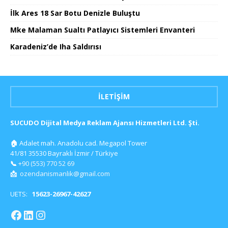
İlk Ares 18 Sar Botu Denizle Buluştu
Mke Malaman Sualtı Patlayıcı Sistemleri Envanteri
Karadeniz’de Iha Saldırısı
İLETIŞIM
SUCUDO Dijital Medya Reklam Ajansı Hizmetleri Ltd. Şti.
🏠
Adalet mah. Anadolu cad. Megapol Tower
41/81 35530 Bayraklı İzmir / Türkiye
📞
+90 (553) 770 52 69
📩
ozendanismanlik@gmail.com
UETS:
15623-26967-42627