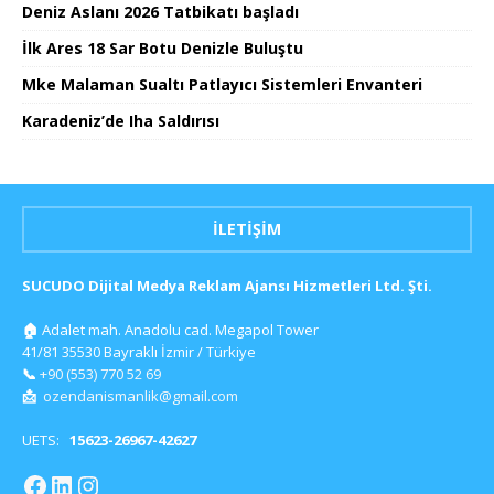
Deniz Aslanı 2026 Tatbikatı başladı
İlk Ares 18 Sar Botu Denizle Buluştu
Mke Malaman Sualtı Patlayıcı Sistemleri Envanteri
Karadeniz’de Iha Saldırısı
İLETIŞIM
SUCUDO Dijital Medya Reklam Ajansı Hizmetleri Ltd. Şti.
🏠
Adalet mah. Anadolu cad. Megapol Tower
41/81 35530 Bayraklı İzmir / Türkiye
📞
+90 (553) 770 52 69
📩
ozendanismanlik@gmail.com
UETS:
15623-26967-42627