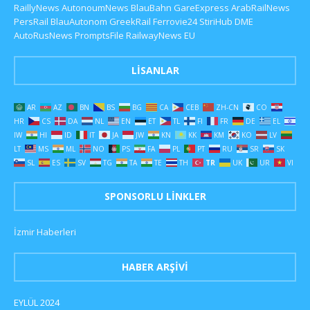
RaillyNews
AutonoumNews
BlauBahn
GareExpress
ArabRailNews
PersRail
BlauAutonom
GreekRail
Ferrovie24
StiriHub
DME
AutoRusNews
PromptsFile
RailwayNews EU
LISANLAR
AR
AZ
BN
BS
BG
CA
CEB
ZH-CN
CO
HR
CS
DA
NL
EN
ET
TL
FI
FR
DE
EL
IW
HI
ID
IT
JA
JW
KN
KK
KM
KO
LV
LT
MS
ML
NO
PS
FA
PL
PT
RU
SR
SK
SL
ES
SV
TG
TA
TE
TH
TR
UK
UR
VI
SPONSORLU LINKLER
İzmir Haberleri
HABER ARŞIVI
EYLÜL 2024