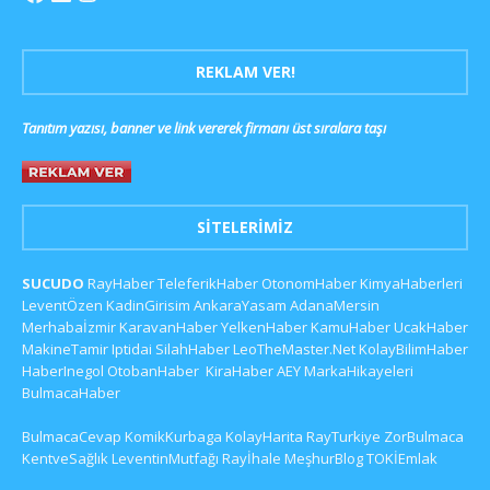
REKLAM VER!
Tanıtım yazısı, banner ve link vererek firmanı üst sıralara taşı
SITELERIMIZ
SUCUDO
RayHaber
TeleferikHaber
OtonomHaber
KimyaHaberleri
LeventÖzen
KadinGirisim
AnkaraYasam
AdanaMersin
Merhabaİzmir
KaravanHaber
YelkenHaber
KamuHaber
UcakHaber
MakineTamir
Iptidai
SilahHaber
LeoTheMaster.Net
KolayBilimHaber
HaberInegol
OtobanHaber
KiraHaber
AEY
MarkaHikayeleri
BulmacaHaber
BulmacaCevap
KomikKurbaga
KolayHarita
RayTurkiye
ZorBulmaca
KentveSağlık
LeventinMutfağı
Rayİhale
MeşhurBlog
TOKİEmlak