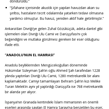
döndürüldü.”
“Şifahane içerisinde akustik için yapılan havuzdan akan su
şırıltısı, hastaların tecrit odalarında yatarken tedavi olmasına
yardımcı olmuştur. Bu havuz, yeniden aktif hale getirilmiştir.”
Ankara’dan Divriği’ye gelen Zuhal Gözüküçük, adeta dantel gibi
işlemeleri olan Divriği Ulu Camii ve Darüşşifası’nı çok
beğendiğini ve mutlaka görülmesi gereken bir eser olduğunu
ifade etti.
“ANADOLU’NUN EL HAMRASI”
Anadolu beyliklerinden Mengücekoğulları döneminde
Hükümdar Süleyman Şah’ın oğlu Ahmed Şah tarafından 1228
yılında yaptırılan Divriği Ulu Camii, 1280 metrekarelik bir alanı
kaplamaktadır. Camiyi tamamlayan Behram Şah’ın kızı Melike
Turan Melek’in aynı yıl yaptırdığı Darüşşifa ise 768 metrekarelik
bir alanda yer alıyor.
İspanya’nın Granada kentindeki İslam mimarisinin en önemli
eserleri arasında sayılan El Hamra Sarayı’na benzetilen bu eser,