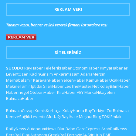
REKLAM VER!
Tanıtım yazısı, banner ve link vererek firmanı üst sıralara taşı
SITELERIMIZ
SUCUDO
RayHaber
TeleferikHaber
OtonomHaber
KimyaHaberleri
LeventÖzen
KadinGirisim
AnkaraYasam
AdanaMersin
Merhabaİzmir
KaravanHaber
YelkenHaber
KamuHaber
UcakHaber
MakineTamir
Iptidai
SilahHaber
LeoTheMaster.Net
KolayBilimHaber
HaberInegol
OtobanHaber
KiraHaber
AEY
MarkaHikayeleri
BulmacaHaber
BulmacaCevap
KomikKurbaga
KolayHarita
RayTurkiye
ZorBulmaca
KentveSağlık
LeventinMutfağı
Rayİhale
MeşhurBlog
TOKİEmlak
RaillyNews
AutonoumNews
BlauBahn
GareExpress
ArabRailNews
PersRail
BlauAutonom
GreekRail
Ferrovie24
StiriHub
DME