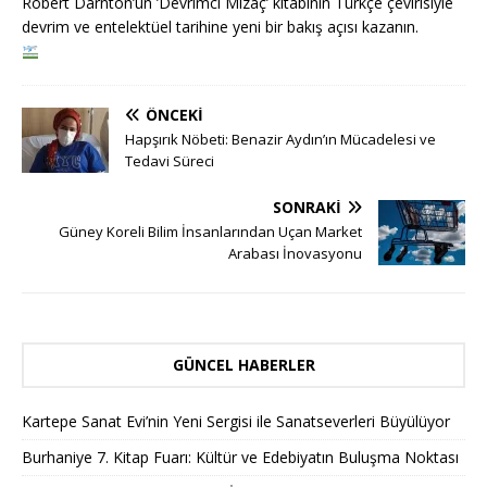
Robert Darnton’un ’Devrimci Mizaç’ kitabının Türkçe çevirisiyle
devrim ve entelektüel tarihine yeni bir bakış açısı kazanın.
ÖNCEKI
Hapşırık Nöbeti: Benazir Aydın’ın Mücadelesi ve
Tedavi Süreci
SONRAKI
Güney Koreli Bilim İnsanlarından Uçan Market
Arabası İnovasyonu
GÜNCEL HABERLER
Kartepe Sanat Evi’nin Yeni Sergisi ile Sanatseverleri Büyülüyor
Burhaniye 7. Kitap Fuarı: Kültür ve Edebiyatın Buluşma Noktası