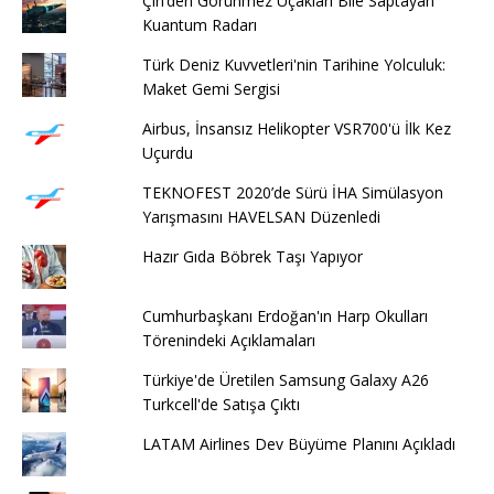
Çin’den Görünmez Uçakları Bile Saptayan
Kuantum Radarı
Türk Deniz Kuvvetleri'nin Tarihine Yolculuk:
Maket Gemi Sergisi
Airbus, İnsansız Helikopter VSR700'ü İlk Kez
Uçurdu
TEKNOFEST 2020’de Sürü İHA Simülasyon
Yarışmasını HAVELSAN Düzenledi
Hazır Gıda Böbrek Taşı Yapıyor
Cumhurbaşkanı Erdoğan'ın Harp Okulları
Törenindeki Açıklamaları
Türkiye'de Üretilen Samsung Galaxy A26
Turkcell'de Satışa Çıktı
LATAM Airlines Dev Büyüme Planını Açıkladı