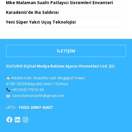
Mke Malaman Sualtı Patlayıcı Sistemleri Envanteri
Karadeniz’de Iha Saldırısı
Yeni Süper Yakıt Uçuş Teknolojisi
İLETIŞIM
SUCUDO Dijital Medya Reklam Ajansı Hizmetleri Ltd. Şti.
Adalet mah. Anadolu cad. Megapol Tower
41/81 35530 Bayraklı İzmir / Türkiye
+90 (553) 770 52 69
ozendanismanlik@gmail.com
UETS:
15623-26967-42627