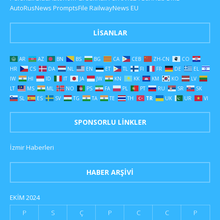
AutoRusNews
PromptsFile
RailwayNews EU
LISANLAR
AR
AZ
BN
BS
BG
CA
CEB
ZH-CN
CO
HR
CS
DA
NL
EN
ET
TL
FI
FR
DE
EL
IW
HI
ID
IT
JA
JW
KN
KK
KM
KO
LV
LT
MS
ML
NO
PS
FA
PL
PT
RU
SR
SK
SL
ES
SV
TG
TA
TE
TH
TR
UK
UR
VI
SPONSORLU LINKLER
İzmir Haberleri
HABER ARŞIVI
EKIM 2024
P
S
Ç
P
C
C
P