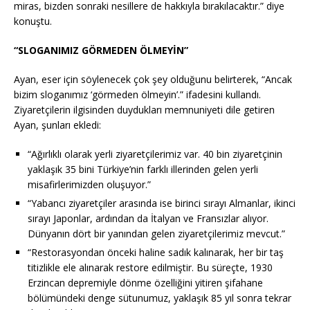
miras, bizden sonraki nesillere de hakkıyla bırakılacaktır.” diye
konuştu.
“SLOGANIMIZ GÖRMEDEN ÖLMEYİN”
Ayan, eser için söylenecek çok şey olduğunu belirterek, “Ancak
bizim sloganımız ‘görmeden ölmeyin’.” ifadesini kullandı.
Ziyaretçilerin ilgisinden duydukları memnuniyeti dile getiren
Ayan, şunları ekledi:
“Ağırlıklı olarak yerli ziyaretçilerimiz var. 40 bin ziyaretçinin
yaklaşık 35 bini Türkiye’nin farklı illerinden gelen yerli
misafirlerimizden oluşuyor.”
“Yabancı ziyaretçiler arasında ise birinci sırayı Almanlar, ikinci
sırayı Japonlar, ardından da İtalyan ve Fransızlar alıyor.
Dünyanın dört bir yanından gelen ziyaretçilerimiz mevcut.”
“Restorasyondan önceki haline sadık kalınarak, her bir taş
titizlikle ele alınarak restore edilmiştir. Bu süreçte, 1930
Erzincan depremiyle dönme özelliğini yitiren şifahane
bölümündeki denge sütunumuz, yaklaşık 85 yıl sonra tekrar