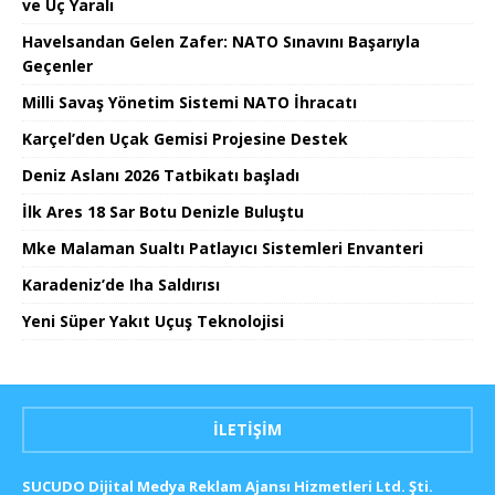
ve Üç Yaralı
Havelsandan Gelen Zafer: NATO Sınavını Başarıyla
Geçenler
Milli Savaş Yönetim Sistemi NATO İhracatı
Karçel’den Uçak Gemisi Projesine Destek
Deniz Aslanı 2026 Tatbikatı başladı
İlk Ares 18 Sar Botu Denizle Buluştu
Mke Malaman Sualtı Patlayıcı Sistemleri Envanteri
Karadeniz’de Iha Saldırısı
Yeni Süper Yakıt Uçuş Teknolojisi
İLETIŞIM
SUCUDO Dijital Medya Reklam Ajansı Hizmetleri Ltd. Şti.