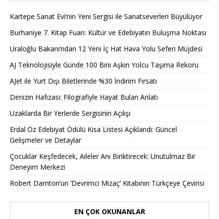
Kartepe Sanat Evi’nin Yeni Sergisi ile Sanatseverleri Büyülüyor
Burhaniye 7. Kitap Fuarı: Kültür ve Edebiyatın Buluşma Noktası
Uraloğlu Bakanı’ndan 12 Yeni İç Hat Hava Yolu Seferi Müjdesi
AJ Teknolojisiyle Günde 100 Bini Aşkın Yolcu Taşıma Rekoru
AJet ile Yurt Dışı Biletlerinde %30 İndirim Fırsatı
Denizin Hafızası: Filografiyle Hayat Bulan Anlatı
Uzaklarda Bir Yerlerde Sergisinin Açılışı
Erdal Öz Edebiyat Ödülü Kısa Listesi Açıklandı: Güncel
Gelişmeler ve Detaylar
Çocuklar Keşfedecek, Aileler Anı Biriktirecek: Unutulmaz Bir
Deneyim Merkezi
Robert Darnton’un ’Devrimci Mizaç’ Kitabının Türkçeye Çevirisi
EN ÇOK OKUNANLAR