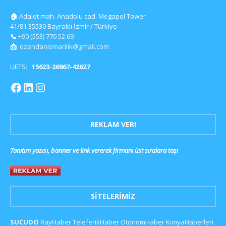
🏠
Adalet mah. Anadolu cad. Megapol Tower
41/81 35530 Bayraklı İzmir / Türkiye
📞
+90 (553) 770 52 69
📩
ozendanismanlik@gmail.com
UETS:
15623-26967-42627
REKLAM VER!
Tanıtım yazısı, banner ve link vererek firmanı üst sıralara taşı
SITELERIMIZ
SUCUDO
RayHaber
TeleferikHaber
OtonomHaber
KimyaHaberleri