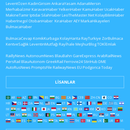
LeventÖzen
KadinGirisim
AnkaraYasam
AdanaMersin
Merhabaİzmir
KaravanHaber
YelkenHaber
KamuHaber
UcakHaber
MakineTamir
Iptidai
SilahHaber
LeoTheMaster.Net
KolayBilimHaber
HaberInegol
OtobanHaber
KiraHaber
AEY
MarkaHikayeleri
BulmacaHaber
BulmacaCevap
KomikKurbaga
KolayHarita
RayTurkiye
ZorBulmaca
KentveSağlık
LeventinMutfağı
Rayİhale
MeşhurBlog
TOKİEmlak
RaillyNews
AutonoumNews
BlauBahn
GareExpress
ArabRailNews
PersRail
BlauAutonom
GreekRail
Ferrovie24
StiriHub
DME
AutoRusNews
PromptsFile
RailwayNews EU
Podgorica Today
LISANLAR
AR
AZ
BN
BS
BG
CA
CEB
ZH-CN
CO
HR
CS
DA
NL
EN
ET
TL
FI
FR
DE
EL
IW
HI
ID
IT
JA
JW
KN
KK
KM
KO
LV
LT
MS
ML
NO
PS
FA
PL
PT
RU
SR
SK
SL
ES
SV
TG
TA
TE
TH
TR
UK
UR
VI