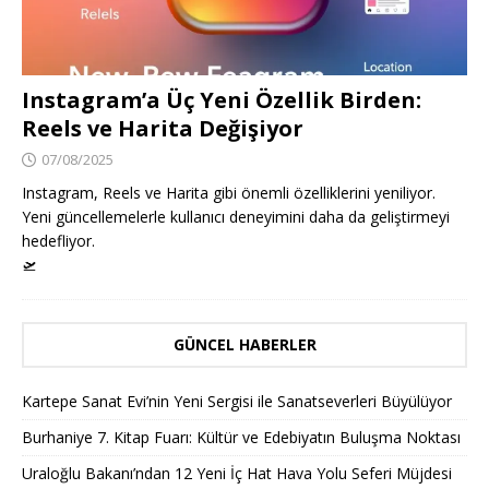
Instagram’a Üç Yeni Özellik Birden:
Reels ve Harita Değişiyor
07/08/2025
Instagram, Reels ve Harita gibi önemli özelliklerini yeniliyor.
Yeni güncellemelerle kullanıcı deneyimini daha da geliştirmeyi
hedefliyor.
🛫
GÜNCEL HABERLER
Kartepe Sanat Evi’nin Yeni Sergisi ile Sanatseverleri Büyülüyor
Burhaniye 7. Kitap Fuarı: Kültür ve Edebiyatın Buluşma Noktası
Uraloğlu Bakanı’ndan 12 Yeni İç Hat Hava Yolu Seferi Müjdesi