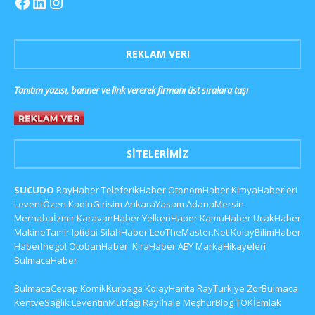
REKLAM VER!
Tanıtım yazısı, banner ve link vererek firmanı üst sıralara taşı
SITELERIMIZ
SUCUDO
RayHaber
TeleferikHaber
OtonomHaber
KimyaHaberleri
LeventÖzen
KadinGirisim
AnkaraYasam
AdanaMersin
Merhabaİzmir
KaravanHaber
YelkenHaber
KamuHaber
UcakHaber
MakineTamir
Iptidai
SilahHaber
LeoTheMaster.Net
KolayBilimHaber
HaberInegol
OtobanHaber
KiraHaber
AEY
MarkaHikayeleri
BulmacaHaber
BulmacaCevap
KomikKurbaga
KolayHarita
RayTurkiye
ZorBulmaca
KentveSağlık
LeventinMutfağı
Rayİhale
MeşhurBlog
TOKİEmlak