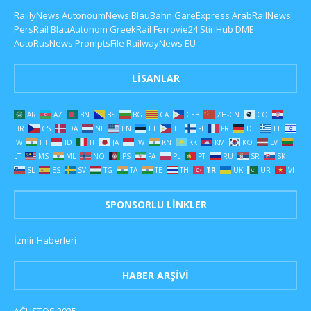
RaillyNews
AutonoumNews
BlauBahn
GareExpress
ArabRailNews
PersRail
BlauAutonom
GreekRail
Ferrovie24
StiriHub
DME
AutoRusNews
PromptsFile
RailwayNews EU
LISANLAR
AR
AZ
BN
BS
BG
CA
CEB
ZH-CN
CO
HR
CS
DA
NL
EN
ET
TL
FI
FR
DE
EL
IW
HI
ID
IT
JA
JW
KN
KK
KM
KO
LV
LT
MS
ML
NO
PS
FA
PL
PT
RU
SR
SK
SL
ES
SV
TG
TA
TE
TH
TR
UK
UR
VI
SPONSORLU LINKLER
İzmir Haberleri
HABER ARŞIVI
AĞUSTOS 2025