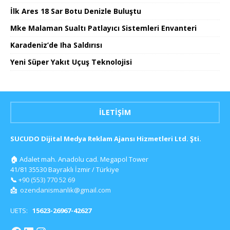
İlk Ares 18 Sar Botu Denizle Buluştu
Mke Malaman Sualtı Patlayıcı Sistemleri Envanteri
Karadeniz’de Iha Saldırısı
Yeni Süper Yakıt Uçuş Teknolojisi
İLETIŞIM
SUCUDO Dijital Medya Reklam Ajansı Hizmetleri Ltd. Şti.
🏠
Adalet mah. Anadolu cad. Megapol Tower
41/81 35530 Bayraklı İzmir / Türkiye
📞
+90 (553) 770 52 69
📩
ozendanismanlik@gmail.com
UETS:
15623-26967-42627