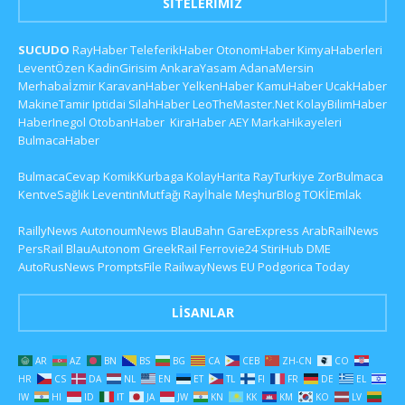
SITELERIMIZ
SUCUDO
RayHaber
TeleferikHaber
OtonomHaber
KimyaHaberleri
LeventÖzen
KadinGirisim
AnkaraYasam
AdanaMersin
Merhabaİzmir
KaravanHaber
YelkenHaber
KamuHaber
UcakHaber
MakineTamir
Iptidai
SilahHaber
LeoTheMaster.Net
KolayBilimHaber
HaberInegol
OtobanHaber
KiraHaber
AEY
MarkaHikayeleri
BulmacaHaber
BulmacaCevap
KomikKurbaga
KolayHarita
RayTurkiye
ZorBulmaca
KentveSağlık
LeventinMutfağı
Rayİhale
MeşhurBlog
TOKİEmlak
RaillyNews
AutonoumNews
BlauBahn
GareExpress
ArabRailNews
PersRail
BlauAutonom
GreekRail
Ferrovie24
StiriHub
DME
AutoRusNews
PromptsFile
RailwayNews EU
Podgorica Today
LISANLAR
AR
AZ
BN
BS
BG
CA
CEB
ZH-CN
CO
HR
CS
DA
NL
EN
ET
TL
FI
FR
DE
EL
IW
HI
ID
IT
JA
JW
KN
KK
KM
KO
LV