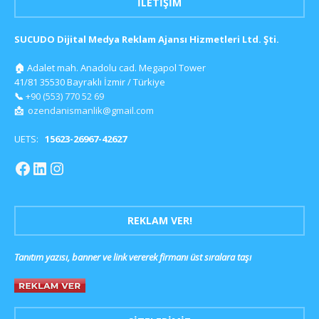
İLETIŞIM
SUCUDO Dijital Medya Reklam Ajansı Hizmetleri Ltd. Şti.
🏠
Adalet mah. Anadolu cad. Megapol Tower
41/81 35530 Bayraklı İzmir / Türkiye
📞
+90 (553) 770 52 69
📩
ozendanismanlik@gmail.com
UETS:
15623-26967-42627
REKLAM VER!
Tanıtım yazısı, banner ve link vererek firmanı üst sıralara taşı