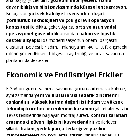
ana başlığı güçlendirir:
gözetim kabiliyetleri, sızma
dayanıklılığı ve bilgi paylaşımında küresel entegrasyon
.
Bu uçaklar,
yüksek kabiliyetli sensörler, düşük
görünürlük teknolojileri ve çok görevli operasyon
kapasitesi
ile dikkat çeker. Ayrıca,
orta ve uzun vadeli
operasyonel güvenilirlik
açısından
bakım ve lojistik
destek altyapısı
da modernizasyonun önemli parçasını
oluşturur. Böylesi bir adım, Finlandiya’nın NATO ittifakı içindeki
rolünü güçlendirirken, bölgesel caydırıcılığı ve ortak savunma
planlarını da destekler.
Ekonomik ve Endüstriyel Etkiler
F-35A programı, yalnızca savunma gücünü artırmakla kalmaz;
aynı zamanda
yerli ve uluslararası tedarik zincirlerini
canlandırır
,
yüksek katma değerli istihdam
ve
yüksek
teknolojili üretim becerilerinin kazanımı
gibi etkiler yaratır.
Texas tesislerinde başlayan montaj süreci,
kontrat tarafları
arasındaki güven ilişkisini kuvvetlendirir
ve ilerleyen
yıllarda
bakım, yedek parça tedariği ve yazılım
güncellemeleri
gibi konularda istikrarlı bir akış sağlar. Bu