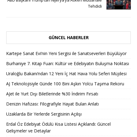
ABD Başkanı Trump’tan Nijerya’ya Askeri Müdahale
Tehdidi
GÜNCEL HABERLER
Kartepe Sanat Evi’nin Yeni Sergisi ile Sanatseverleri Büyülüyor
Burhaniye 7. Kitap Fuarı: Kültür ve Edebiyatın Buluşma Noktası
Uraloğlu Bakanı’ndan 12 Yeni İç Hat Hava Yolu Seferi Müjdesi
AJ Teknolojisiyle Günde 100 Bini Aşkın Yolcu Taşıma Rekoru
AJet ile Yurt Dışı Biletlerinde %30 İndirim Fırsatı
Denizin Hafızası: Filografiyle Hayat Bulan Anlatı
Uzaklarda Bir Yerlerde Sergisinin Açılışı
Erdal Öz Edebiyat Ödülü Kısa Listesi Açıklandı: Güncel
Gelişmeler ve Detaylar