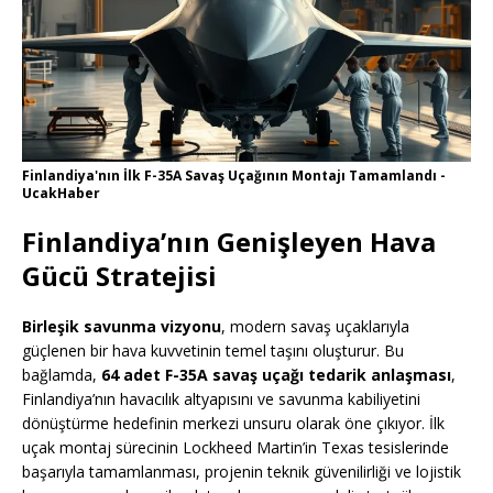
Finlandiya'nın İlk F-35A Savaş Uçağının Montajı Tamamlandı -
UcakHaber
Finlandiya’nın Genişleyen Hava
Gücü Stratejisi
Birleşik savunma vizyonu
, modern savaş uçaklarıyla
güçlenen bir hava kuvvetinin temel taşını oluşturur. Bu
bağlamda,
64 adet F-35A savaş uçağı tedarik anlaşması
,
Finlandiya’nın havacılık altyapısını ve savunma kabiliyetini
dönüştürme hedefinin merkezi unsuru olarak öne çıkıyor. İlk
uçak montaj sürecinin Lockheed Martin’in Texas tesislerinde
başarıyla tamamlanması, projenin teknik güvenilirliği ve lojistik