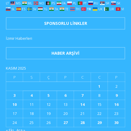
LT
MS
ML
NO
PS
FA
PL
PT
RU
SR
SK
SL
ES
SV
TG
TA
TE
TH
TR
UK
UR
VI
SPONSORLU LINKLER
İzmir Haberleri
HABER ARŞIVI
KASIM 2025
P
S
Ç
P
C
C
P
1
2
3
4
5
6
7
8
9
10
11
12
13
14
15
16
17
18
19
20
21
22
23
24
25
26
27
28
29
30
« Eki
Ara »