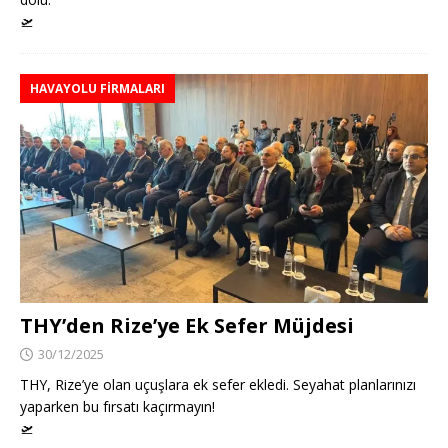
🛫
HAVAYOLU FİRMALARI
THY’den Rize’ye Ek Sefer Müjdesi
30/12/2025
THY, Rize’ye olan uçuşlara ek sefer ekledi. Seyahat planlarınızı
yaparken bu fırsatı kaçırmayın!
🛫