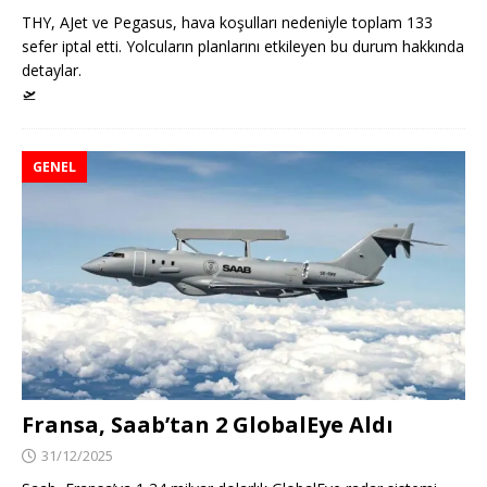
THY, AJet ve Pegasus, hava koşulları nedeniyle toplam 133
sefer iptal etti. Yolcuların planlarını etkileyen bu durum hakkında
detaylar.
🛫
GENEL
Fransa, Saab’tan 2 GlobalEye Aldı
31/12/2025