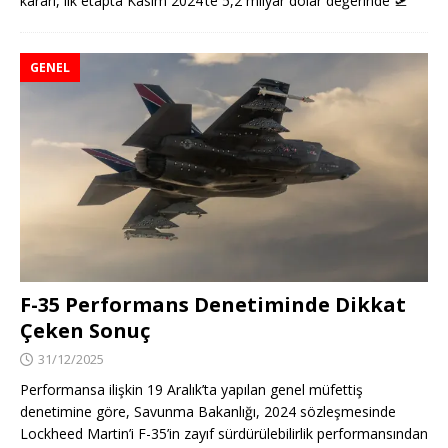
kararı, ilk etapta Kasım 2024’te 5,2 milyar dolar değerinde
🛫
GENEL
F-35 Performans Denetiminde Dikkat
Çeken Sonuç
31/12/2025
Performansa ilişkin 19 Aralık’ta yapılan genel müfettiş
denetimine göre, Savunma Bakanlığı, 2024 sözleşmesinde
Lockheed Martin’i F-35’in zayıf sürdürülebilirlik performansından