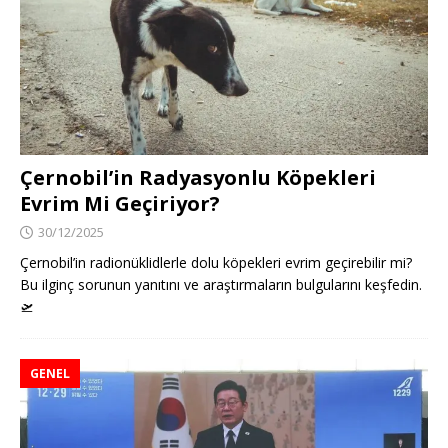
Çernobil’in Radyasyonlu Köpekleri
Evrim Mi Geçiriyor?
30/12/2025
Çernobil’in radionüklidlerle dolu köpekleri evrim geçirebilir mi?
Bu ilginç sorunun yanıtını ve araştırmaların bulgularını keşfedin.
🛫
GENEL