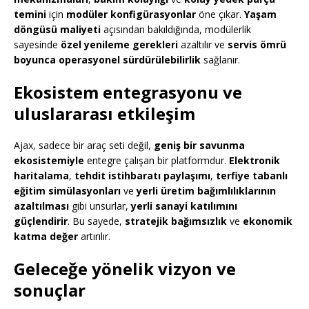
temini
için
modüler konfigürasyonlar
öne çıkar.
Yaşam
döngüsü maliyeti
açısından bakıldığında, modülerlik
sayesinde
özel yenileme gerekleri
azaltılır ve
servis ömrü
boyunca operasyonel sürdürülebilirlik
sağlanır.
Ekosistem entegrasyonu ve
uluslararası etkileşim
Ajax, sadece bir araç seti değil,
geniş bir savunma
ekosistemiyle
entegre çalışan bir platformdur.
Elektronik
haritalama
,
tehdit istihbaratı paylaşımı
,
terfiye tabanlı
eğitim simülasyonları
ve
yerli üretim bağımlılıklarının
azaltılması
gibi unsurlar,
yerli sanayi katılımını
güçlendirir
. Bu sayede,
stratejik bağımsızlık
ve
ekonomik
katma değer
artırılır.
Geleceğe yönelik vizyon ve
sonuçlar