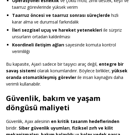
Operasyonel esneklik
ve çoklu mod; zırhlı destek, keşif ve
taarruz görevlerinde yüksek verim
Taarruz öncesi ve taarruz sonrası süreçlerde
hızlı
karar alma ve durumsal farkındalık
İleri sezgisel uçuş ve hareket yetenekleri
ile sürpriz
unsurların ortadan kaldırılması
Koordineli iletişim ağları
sayesinde komuta kontrol
verimliliği
Bu kapasite, Ajax’ı sadece bir taşıyıcı araç değil,
entegre bir
savaş sistemi
olarak konumlandırır. Böylece birlikler,
yüksek
oranda otomatikleşmiş görevler
ile insan kaynağını daha
verimli kullanabilir.
Güvenlik, bakım ve yaşam
döngüsü maliyeti
Güvenlik, Ajax ailesinin
en kritik tasarım hedeflerinden
biridir.
Siber güvenlik uyumları
,
fiziksel zırh ve kilit
mekanizmaları
,
bakım kolaylığı
ve
kolay yedek parça