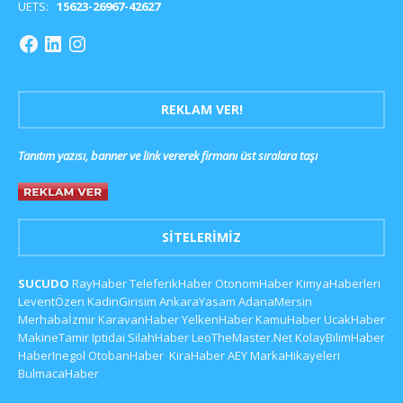
UETS:
15623-26967-42627
REKLAM VER!
Tanıtım yazısı, banner ve link vererek firmanı üst sıralara taşı
SITELERIMIZ
SUCUDO
RayHaber
TeleferikHaber
OtonomHaber
KimyaHaberleri
LeventÖzen
KadinGirisim
AnkaraYasam
AdanaMersin
Merhabaİzmir
KaravanHaber
YelkenHaber
KamuHaber
UcakHaber
MakineTamir
Iptidai
SilahHaber
LeoTheMaster.Net
KolayBilimHaber
HaberInegol
OtobanHaber
KiraHaber
AEY
MarkaHikayeleri
BulmacaHaber