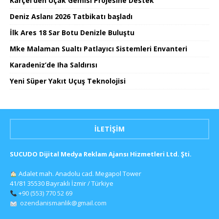
Karçel’den Uçak Gemisi Projesine Destek
Deniz Aslanı 2026 Tatbikatı başladı
İlk Ares 18 Sar Botu Denizle Buluştu
Mke Malaman Sualtı Patlayıcı Sistemleri Envanteri
Karadeniz’de Iha Saldırısı
Yeni Süper Yakıt Uçuş Teknolojisi
İLETIŞIM
SUCUDO Dijital Medya Reklam Ajansı Hizmetleri Ltd. Şti.
Adalet mah. Anadolu cad. Megapol Tower
41/81 35530 Bayraklı İzmir / Türkiye
+90 (553) 770 52 69
ozendanismanlik@gmail.com