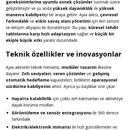
gereksinimlerine uyumlu esnek çözümler
sunmak üzere
geliştirilmiştir ve şu anda
yüksek dayanıklılık
ile
yüksek
manevra kabiliyeti
yi bir araya getirir. Ajax ailesi,
çevresel
farkındalık
ve
etkin savaş alanı yönetimi
için ileri sensör
ve iletişim altyapısı ile donatılmıştır. Bu yapı,
küresel tehdit
tablolarına karşı hızlı adaptasyon
sağlar ve
küçük bir
ekiple büyük etki
yaratır durumdadır.
Teknik özellikler ve inovasyonlar
Ajax ailesinin teknik mimarisi,
modüler tasarım
ilkesine
dayanır.
Zırh seviyeleri
,
veren çözümler
ve
gelişmiş
otomatik hedefleme
kapasiteleri, birliklerin
operasyonel
sürdürme kabiliyetini
artırır. Ayrıca şu başlıklar öne çıkar:
Hayatta kalabilirlik
için çoklu zırh katmanları ve aktiviteye
dayalı koruma modları
Görüntüleme ve sensör entegrasyonu
ile 360 derece
farkındalık
Elektrik/elektronik mimarisi
ile hızlı güncellemeler ve