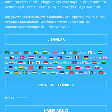
BulmacaCevap
KomikKurbaga
KolayHarita
RayTurkiye
ZorBulmaca
KentveSağlık
LeventinMutfağı
Rayİhale
MeşhurBlog
TOKİEmlak
RaillyNews
AutonoumNews
BlauBahn
GareExpress
ArabRailNews
PersRail
BlauAutonom
GreekRail
Ferrovie24
StiriHub
DME
AutoRusNews
PromptsFile
RailwayNews EU
LISANLAR
AR
AZ
BN
BS
BG
CA
CEB
ZH-CN
CO
HR
CS
DA
NL
EN
ET
TL
FI
FR
DE
EL
IW
HI
ID
IT
JA
JW
KN
KK
KM
KO
LV
LT
MS
ML
NO
PS
FA
PL
PT
RU
SR
SK
SL
ES
SV
TG
TA
TE
TH
TR
UK
UR
VI
SPONSORLU LINKLER
İzmir Haberleri
HABER ARŞIVI