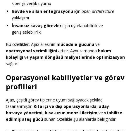
siber güvenlik uyumu
Gövde ve silah entegrasyonu
için
open-architecture
yaklaşımı
İnsansız savaş görevleri
için uyarlanabilirlik ve
genişletilebilirlik
Bu özellikler, Ajax ailesinin
mücadele gücünü
ve
operasyonel verimliliğini
artırır. Aynı zamanda
bakım
kolaylığı
ve
yaşam döngüsü maliyetlerinde optimizasyon
sağlar.
Operasyonel kabiliyetler ve görev
profilleri
Ajax, çeşitli görev tiplerine uyum sağlayacak şekilde
tasarlanmıştır.
Kıta içi ve dışı operasyonlarda
,
aday
batarya yönetimi
,
kısa-uzun menzil iletişim
ve
stabilize
edilmiş ateş gücü
sunar. Özellikle şu alanlarda belirgindir: