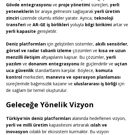
Gövde entegrasyonu
ve
proje yönetimi
süreçleri,
yerli
yeteneklerin
bir araya gelmesini sağlayarak
yerli üretim
zinciri
üzerinde olumlu etkiler yaratır. Ayrıca,
teknoloji
transferi
ve
AR-GE iş birlikleri
yoluyla
bilgi birikimi
artar ve
yerli kapasite
genişletilir.
Deniz platformları
için geliştirilen sistemler,
akıllı sensörler
,
görsel ve radar tabanlı izleme
çözümleri ve
kısa ve uzun
menzilli iletişim
altyapılarını kapsar. Bu çözümler,
yerli
yazılım
ve
donanım entegrasyonu
ile güçlendirilir ve
uçtan
uca güvenlik
standartlarını karşılar. Böylece,
komuta
kontrol
merkezleri,
manevra ve operasyon planlaması
süreçlerinde bağımsızlık kazanır ve
uluslararası iş birliği
için
de sağlam bir temel oluşturulur.
Geleceğe Yönelik Vizyon
Türkiye’nin deniz platformları
alanında hedeflenen vizyon,
yerli ve milli üretim
kapasitesini artırarak
ıslah ve
inovasyon
odaklı bir ekosistem kurmaktır. Bu vizyon