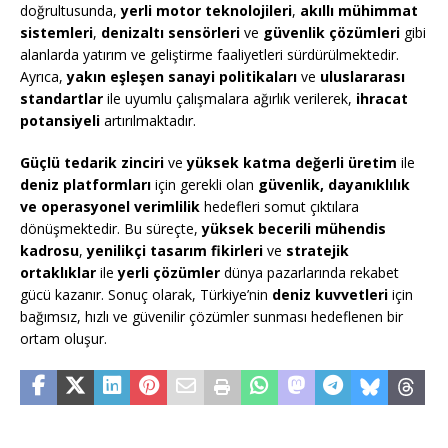
doğrultusunda,
yerli motor teknolojileri
,
akıllı mühimmat
sistemleri
,
denizaltı sensörleri
ve
güvenlik çözümleri
gibi
alanlarda yatırım ve geliştirme faaliyetleri sürdürülmektedir.
Ayrıca,
yakın eşleşen sanayi politikaları
ve
uluslararası
standartlar
ile uyumlu çalışmalara ağırlık verilerek,
ihracat
potansiyeli
artırılmaktadır.
Güçlü tedarik zinciri
ve
yüksek katma değerli üretim
ile
deniz platformları
için gerekli olan
güvenlik, dayanıklılık
ve operasyonel verimlilik
hedefleri somut çıktılara
dönüşmektedir. Bu süreçte,
yüksek becerili mühendis
kadrosu
,
yenilikçi tasarım fikirleri
ve
stratejik
ortaklıklar
ile
yerli çözümler
dünya pazarlarında rekabet
gücü kazanır. Sonuç olarak, Türkiye’nin
deniz kuvvetleri
için
bağımsız, hızlı ve güvenilir çözümler sunması hedeflenen bir
ortam oluşur.