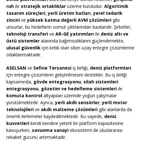
ruh
ile
stratejik ortaklıklar
üzerine kuruludur.
Algoritmik
tasarım süreçleri
,
yerli üretim hatları
,
yerel tedarik
zinciri
ve
yüksek katma değerli AVM çözümleri
gibi
unsurlar, bu hedeflerin somut çıktılarından bazılarıdır. Şirketler,
teknoloji transferi
ve
AR-GE yatırımları
ile
deniz altı ve
üstü sistemler
alanında bağımsızlıklarını güçlendirmekte,
ulusal güvenlik
için kritik olan siber-uzay entegre çözümlerine
odaklanmaktadır.
ASELSAN
ve
Sefine Tersanesi
iş birliği,
deniz platformları
için entegre çözümlerin geliştirilmesini destekler. Bu iş birliği
kapsamında,
gövde entegrasyonu
,
silah sistemleri
entegrasyonu
,
gözetim ve hedefleme sistemleri
ile
komuta kontrol
altyapıları üzerinde yoğun çalışmalar
yürütülmektedir. Ayrıca,
yerli akıllı sensörler
,
yerli motor
teknolojileri
ve
akıllı malzeme çözümleri
gibi alanlarda da
önemli ilerlemeler kaydedilmektedir. Bu sayede,
deniz
kuvvetleri
kendi kendine yeterli bir platform kapasitesine
kavuşurken,
savunma sanayi
ekosistemi de uluslararası
rekabet gücünü artırmaktadır.