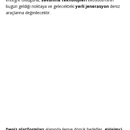
bugün geldiği noktaya ve gelecekteki
yerli jenerasyon
deniz
araçlarına değinilecektir.
Deniz platformları
alanında ileriye dönük hedefler,
girişimci