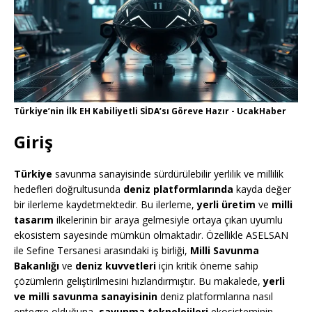
Türkiye’nin İlk EH Kabiliyetli SİDA’sı Göreve Hazır - UcakHaber
Giriş
Türkiye
savunma sanayisinde sürdürülebilir yerlilik ve millilik
hedefleri doğrultusunda
deniz platformlarında
kayda değer
bir ilerleme kaydetmektedir. Bu ilerleme,
yerli üretim
ve
milli
tasarım
ilkelerinin bir araya gelmesiyle ortaya çıkan uyumlu
ekosistem sayesinde mümkün olmaktadır. Özellikle ASELSAN
ile Sefine Tersanesi arasındaki iş birliği,
Milli Savunma
Bakanlığı
ve
deniz kuvvetleri
için kritik öneme sahip
çözümlerin geliştirilmesini hızlandırmıştır. Bu makalede,
yerli
ve milli savunma sanayisinin
deniz platformlarına nasıl
entegre olduğuna,
savunma teknolojileri
ekosisteminin