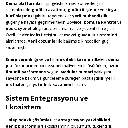
Deniz platformları
için geliştirilen sensör ve iletişim
sistemlerinde
gürültü azaltma
,
görüntü işleme
ve
sinyal
bütünleşmesi
gibi kritik yetenekler
yerli mühendislik
güçleriyle hayata geçirilmektedir. Böylece,
komuta kontrol
ve
operasyonel akış
süreçleri daha hızlı ve güvenilir hale gelir.
Özellikle
denizaltı iletişimi
ve
mevzi güvenlik sistemleri
alanlarında,
yerli çözümler
ile bağımsızlık hedefleri güç
kazanmıştır.
Enerji verimliliği
ve
yatırıma odaklı tasarım
ilkeleri,
deniz
platformlarının
operasyonel maliyetlerini düşürürken,
uzun
ömürlü performans
sağlar.
Modüler mimari
yaklaşımı
sayesinde bakım ve güncelleme süreçleri basitleştirilir,
yerli
üreticiler
için
yeterlilik kazanımı
hızlanır.
Sistem Entegrasyonu ve
Ekosistem
Talep odaklı çözümler
ve
entegrasyon yetkinlikleri
,
deniz platformları
ekosisteminin oluşumunu güçlendirir.