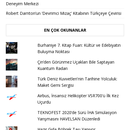
Deneyim Merkezi
Robert Darnton’un ’Devrimci Mizaç’ Kitabının Türkçeye Çevirisi
EN ÇOK OKUNANLAR
Burhaniye 7. Kitap Fuarı: Kültür ve Edebiyatın
Buluşma Noktası
Çin’den Görünmez Uçakları Bile Saptayan
Kuantum Radarı
Türk Deniz Kuvvetleri'nin Tarihine Yolculuk:
Maket Gemi Sergisi
Airbus, İnsansız Helikopter VSR700'ü İlk Kez
Uçurdu
TEKNOFEST 2020’de Sürü İHA Simülasyon
Yarışmasını HAVELSAN Düzenledi
Hazır Gıda Böbrek Taşı Yapıyor