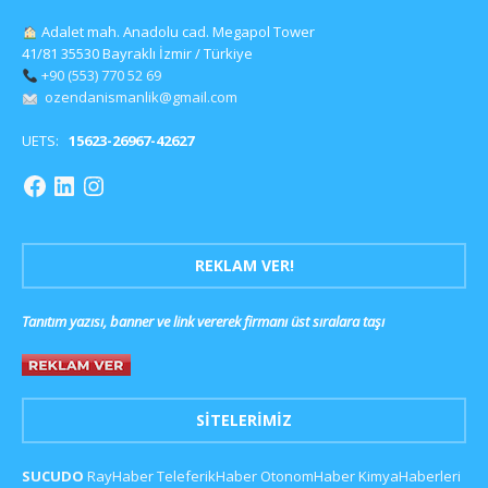
Adalet mah. Anadolu cad. Megapol Tower
41/81 35530 Bayraklı İzmir / Türkiye
+90 (553) 770 52 69
ozendanismanlik@gmail.com
UETS:
15623-26967-42627
REKLAM VER!
Tanıtım yazısı, banner ve link vererek firmanı üst sıralara taşı
SITELERIMIZ
SUCUDO
RayHaber
TeleferikHaber
OtonomHaber
KimyaHaberleri