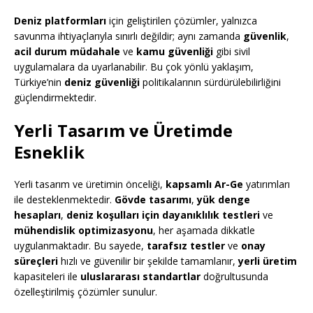
Deniz platformları
için geliştirilen çözümler, yalnızca
savunma ihtiyaçlarıyla sınırlı değildir; aynı zamanda
güvenlik
,
acil durum müdahale
ve
kamu güvenliği
gibi sivil
uygulamalara da uyarlanabilir. Bu çok yönlü yaklaşım,
Türkiye’nin
deniz güvenliği
politikalarının sürdürülebilirliğini
güçlendirmektedir.
Yerli Tasarım ve Üretimde
Esneklik
Yerli tasarım ve üretimin önceliği,
kapsamlı Ar-Ge
yatırımları
ile desteklenmektedir.
Gövde tasarımı
,
yük denge
hesapları
,
deniz koşulları için dayanıklılık testleri
ve
mühendislik optimizasyonu
, her aşamada dikkatle
uygulanmaktadır. Bu sayede,
tarafsız testler
ve
onay
süreçleri
hızlı ve güvenilir bir şekilde tamamlanır,
yerli üretim
kapasiteleri ile
uluslararası standartlar
doğrultusunda
özelleştirilmiş çözümler sunulur.