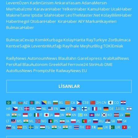
LeventÖzen
KadinGirisim
AnkaraYasam
AdanaMersin
Merhabaİzmir
KaravanHaber
YelkenHaber
KamuHaber
UcakHaber
MakineTamir
Iptidai
SilahHaber
LeoTheMaster.Net
KolayBilimHaber
HaberInegol
OtobanHaber
KiraHaber
AEY
MarkaHikayeleri
BulmacaHaber
BulmacaCevap
KomikKurbaga
KolayHarita
RayTurkiye
ZorBulmaca
KentveSağlık
LeventinMutfağı
Rayİhale
MeşhurBlog
TOKİEmlak
RaillyNews
AutonoumNews
BlauBahn
GareExpress
ArabRailNews
PersRail
BlauAutonom
GreekRail
Ferrovie24
StiriHub
DME
AutoRusNews
PromptsFile
RailwayNews EU
LISANLAR
AR
AZ
BN
BS
BG
CA
CEB
ZH-CN
CO
HR
CS
DA
NL
EN
ET
TL
FI
FR
DE
EL
IW
HI
ID
IT
JA
JW
KN
KK
KM
KO
LV
LT
MS
ML
NO
PS
FA
PL
PT
RU
SR
SK
SL
ES
SV
TG
TA
TE
TH
TR
UK
UR
VI