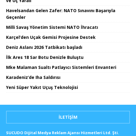
ve Üç Yaralı
Havelsandan Gelen Zafer: NATO Sınavını Başarıyla
Geçenler
Milli Savaş Yönetim Sistemi NATO İhracatı
Karçel’den Uçak Gemisi Projesine Destek
Deniz Aslanı 2026 Tatbikatı başladı
İlk Ares 18 Sar Botu Denizle Buluştu
Mke Malaman Sualtı Patlayıcı Sistemleri Envanteri
Karadeniz’de Iha Saldırısı
Yeni Süper Yakıt Uçuş Teknolojisi
İLETIŞIM
SUCUDO Dijital Medya Reklam Ajansı Hizmetleri Ltd. Şti.