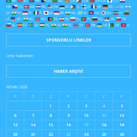
AR
AZ
BN
BS
BG
CA
CEB
ZH-CN
CO
HR
CS
DA
NL
EN
ET
TL
FI
FR
DE
EL
IW
HI
ID
IT
JA
JW
KN
KK
KM
KO
LV
LT
MS
ML
NO
PS
FA
PL
PT
RU
SR
SK
SL
ES
SV
TG
TA
TE
TH
TR
UK
UR
VI
SPONSORLU LINKLER
İzmir Haberleri
HABER ARŞIVI
NISAN 2026
P
S
Ç
P
C
C
P
1
2
3
4
5
6
7
8
9
10
11
12
13
14
15
16
17
18
19
20
21
22
23
24
25
26