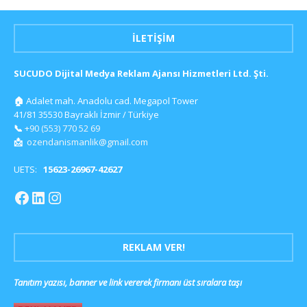
İLETIŞIM
SUCUDO Dijital Medya Reklam Ajansı Hizmetleri Ltd. Şti.
🏠
Adalet mah. Anadolu cad. Megapol Tower
41/81 35530 Bayraklı İzmir / Türkiye
📞
+90 (553) 770 52 69
📩
ozendanismanlik@gmail.com
UETS:
15623-26967-42627
REKLAM VER!
Tanıtım yazısı, banner ve link vererek firmanı üst sıralara taşı