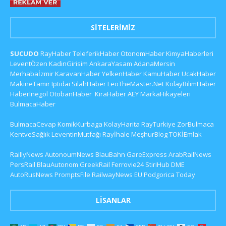
SITELERIMIZ
SUCUDO
RayHaber
TeleferikHaber
OtonomHaber
KimyaHaberleri
LeventÖzen
KadinGirisim
AnkaraYasam
AdanaMersin
Merhabaİzmir
KaravanHaber
YelkenHaber
KamuHaber
UcakHaber
MakineTamir
Iptidai
SilahHaber
LeoTheMaster.Net
KolayBilimHaber
HaberInegol
OtobanHaber
KiraHaber
AEY
MarkaHikayeleri
BulmacaHaber
BulmacaCevap
KomikKurbaga
KolayHarita
RayTurkiye
ZorBulmaca
KentveSağlık
LeventinMutfağı
Rayİhale
MeşhurBlog
TOKİEmlak
RaillyNews
AutonoumNews
BlauBahn
GareExpress
ArabRailNews
PersRail
BlauAutonom
GreekRail
Ferrovie24
StiriHub
DME
AutoRusNews
PromptsFile
RailwayNews EU
Podgorica Today
LISANLAR