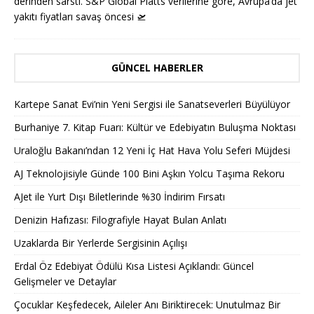
derinden sarstı. S&P Global Platts verilerine göre, Avrupa’da jet
yakıtı fiyatları savaş öncesi
🛫
GÜNCEL HABERLER
Kartepe Sanat Evi’nin Yeni Sergisi ile Sanatseverleri Büyülüyor
Burhaniye 7. Kitap Fuarı: Kültür ve Edebiyatın Buluşma Noktası
Uraloğlu Bakanı’ndan 12 Yeni İç Hat Hava Yolu Seferi Müjdesi
AJ Teknolojisiyle Günde 100 Bini Aşkın Yolcu Taşıma Rekoru
AJet ile Yurt Dışı Biletlerinde %30 İndirim Fırsatı
Denizin Hafızası: Filografiyle Hayat Bulan Anlatı
Uzaklarda Bir Yerlerde Sergisinin Açılışı
Erdal Öz Edebiyat Ödülü Kısa Listesi Açıklandı: Güncel
Gelişmeler ve Detaylar
Çocuklar Keşfedecek, Aileler Anı Biriktirecek: Unutulmaz Bir