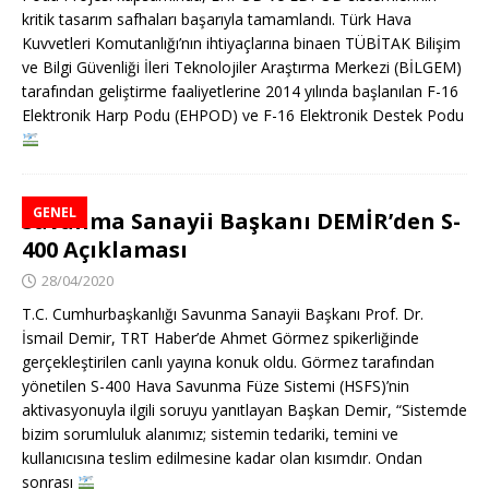
kritik tasarım safhaları başarıyla tamamlandı. Türk Hava
Kuvvetleri Komutanlığı’nın ihtiyaçlarına binaen TÜBİTAK Bilişim
ve Bilgi Güvenliği İleri Teknolojiler Araştırma Merkezi (BİLGEM)
tarafından geliştirme faaliyetlerine 2014 yılında başlanılan F-16
Elektronik Harp Podu (EHPOD) ve F-16 Elektronik Destek Podu
GENEL
Savunma Sanayii Başkanı DEMİR’den S-
400 Açıklaması
28/04/2020
T.C. Cumhurbaşkanlığı Savunma Sanayii Başkanı Prof. Dr.
İsmail Demir, TRT Haber’de Ahmet Görmez spikerliğinde
gerçekleştirilen canlı yayına konuk oldu. Görmez tarafından
yönetilen S-400 Hava Savunma Füze Sistemi (HSFS)’nin
aktivasyonuyla ilgili soruyu yanıtlayan Başkan Demir, “Sistemde
bizim sorumluluk alanımız; sistemin tedariki, temini ve
kullanıcısına teslim edilmesine kadar olan kısımdır. Ondan
sonrası