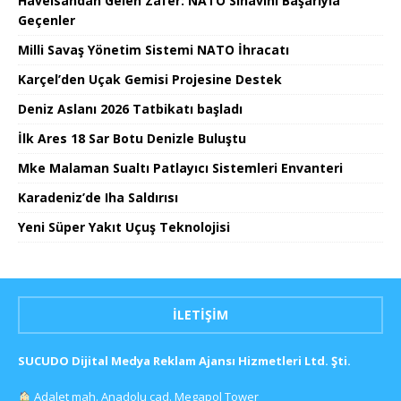
Havelsandan Gelen Zafer: NATO Sınavını Başarıyla
Geçenler
Milli Savaş Yönetim Sistemi NATO İhracatı
Karçel’den Uçak Gemisi Projesine Destek
Deniz Aslanı 2026 Tatbikatı başladı
İlk Ares 18 Sar Botu Denizle Buluştu
Mke Malaman Sualtı Patlayıcı Sistemleri Envanteri
Karadeniz’de Iha Saldırısı
Yeni Süper Yakıt Uçuş Teknolojisi
İLETIŞIM
SUCUDO Dijital Medya Reklam Ajansı Hizmetleri Ltd. Şti.
Adalet mah. Anadolu cad. Megapol Tower