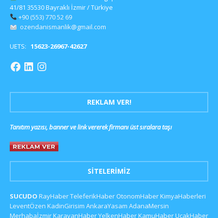
41/81 35530 Bayraklı İzmir / Türkiye
+90 (553) 770 52 69
ozendanismanlik@gmail.com
UETS:
15623-26967-42627
REKLAM VER!
Tanıtım yazısı, banner ve link vererek firmanı üst sıralara taşı
SITELERIMIZ
SUCUDO
RayHaber
TeleferikHaber
OtonomHaber
KimyaHaberleri
LeventÖzen
KadinGirisim
AnkaraYasam
AdanaMersin
Merhabaİzmir
KaravanHaber
YelkenHaber
KamuHaber
UcakHaber