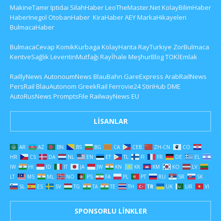
MakineTamir
Iptidai
SilahHaber
LeoTheMaster.Net
KolayBilimHaber
HaberInegol
OtobanHaber
KiraHaber
AEY
MarkaHikayeleri
BulmacaHaber
BulmacaCevap
KomikKurbaga
KolayHarita
RayTurkiye
ZorBulmaca
KentveSağlık
LeventinMutfağı
Rayİhale
MeşhurBlog
TOKİEmlak
RaillyNews
AutonoumNews
BlauBahn
GareExpress
ArabRailNews
PersRail
BlauAutonom
GreekRail
Ferrovie24
StiriHub
DME
AutoRusNews
PromptsFile
RailwayNews EU
LISANLAR
AR
AZ
BN
BS
BG
CA
CEB
ZH-CN
CO
HR
CS
DA
NL
EN
ET
TL
FI
FR
DE
EL
IW
HI
ID
IT
JA
JW
KN
KK
KM
KO
LV
LT
MS
ML
NO
PS
FA
PL
PT
RU
SR
SK
SL
ES
SV
TG
TA
TE
TH
TR
UK
UR
VI
SPONSORLU LINKLER