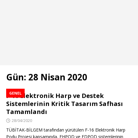
Gün:
28 Nisan 2020
GENEL
F-16 Elektronik Harp ve Destek
Sistemlerinin Kritik Tasarım Safhası
Tamamlandı
28/04/2020
TÜBİTAK-BİLGEM tarafından yürütülen F-16 Elektronik Harp
Podu Projesi kapsamında, EHPOD ve EDPOD sistemlerinin