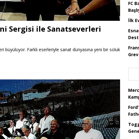
FC B
Başlı
İlk E
ni Sergisi ile Sanatseverleri
Esna
Dest
Fran
ri büyülüyor. Farklı eserleriyle sanat dünyasına yeni bir soluk
Grev
Merc
Kamp
Ford’
Fat
Togg
Gene