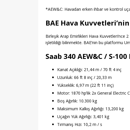
*AEW&C: Havadan erken ihbar ve kontrol uça
BAE Hava Kuvvetleri’nin
Birleşik Arap Emirlikleri Hava Kuvvetleri’nce
işletildiği bilinmekte. BAE’nin bu platformu Um
Saab 340 AEW&C / S-100 
Kanat Açıklığı: 21,44 m / 70 ft 4 inç
Uzunluk: 66 ft 8 inç / 20,33 m
Yükseklik: 6,97 m (22 ft 11 inç)
Motor: 1870 hp’lik 2x General Electri
Boş Ağırlık: 10.300 kg
Maksimum Kalkış Ağırlığı: 13,200 kg
Uçağın Yük Ağırlığı: 3,401 kg
Tırmanış Hızı: 10,2 m / s