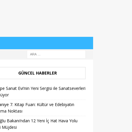
GÜNCEL HABERLER
pe Sanat Evi’nin Yeni Sergisi ile Sanatseverleri
lüyor
niye 7. Kitap Fuarı: Kültür ve Edebiyatın
şma Noktası
ğlu Bakanı’ndan 12 Yeni İç Hat Hava Yolu
i Müjdesi