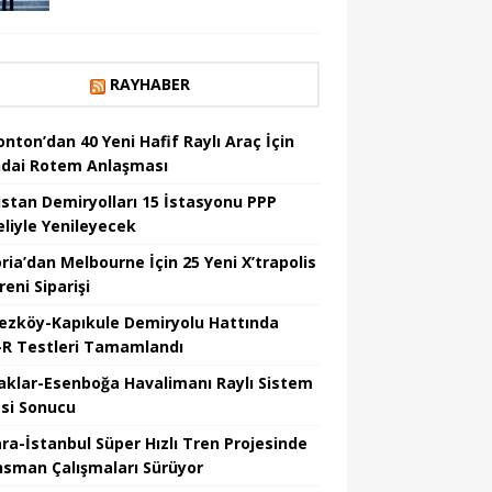
RAYHABER
nton’dan 40 Yeni Hafif Raylı Araç İçin
dai Rotem Anlaşması
istan Demiryolları 15 İstasyonu PPP
liyle Yenileyecek
ria’dan Melbourne İçin 25 Yeni X’trapolis
reni Siparişi
ezköy-Kapıkule Demiryolu Hattında
R Testleri Tamamlandı
aklar-Esenboğa Havalimanı Raylı Sistem
esi Sonucu
ra-İstanbul Süper Hızlı Tren Projesinde
nsman Çalışmaları Sürüyor