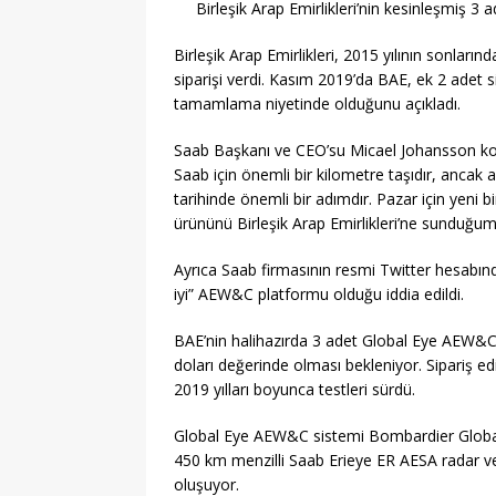
Birleşik Arap Emirlikleri’nin kesinleşmiş 
Birleşik Arap Emirlikleri, 2015 yılının sonları
siparişi verdi. Kasım 2019’da BAE, ek 2 adet si
tamamlama niyetinde olduğunu açıkladı.
Saab Başkanı ve CEO’su Micael Johansson konuy
Saab için önemli bir kilometre taşıdır, ancak
tarihinde önemli bir adımdır. Pazar için yeni 
ürününü Birleşik Arap Emirlikleri’ne sunduğum
Ayrıca Saab firmasının resmi Twitter hesabı
iyi” AEW&C platformu olduğu iddia edildi.
BAE’nin halihazırda 3 adet Global Eye AEW&C 
doları değerinde olması bekleniyor. Sipariş ed
2019 yılları boyunca testleri sürdü.
Global Eye AEW&C sistemi Bombardier Global 600
450 km menzilli Saab Erieye ER AESA radar 
oluşuyor.