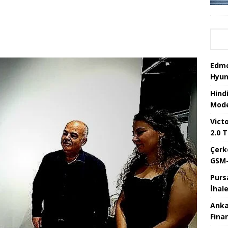
Edmo
Hyun
Hind
Mode
Victo
2.0 T
Çerk
GSM-
Purs
İhal
Anka
Fina