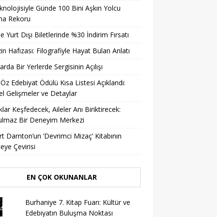
knolojisiyle Günde 100 Bini Aşkın Yolcu
ma Rekoru
ile Yurt Dışı Biletlerinde %30 İndirim Fırsatı
in Hafızası: Filografiyle Hayat Bulan Anlatı
arda Bir Yerlerde Sergisinin Açılışı
 Öz Edebiyat Ödülü Kısa Listesi Açıklandı:
l Gelişmeler ve Detaylar
lar Keşfedecek, Aileler Anı Biriktirecek:
ulmaz Bir Deneyim Merkezi
t Darnton’un ’Devrimci Mizaç’ Kitabının
eye Çevirisi
EN ÇOK OKUNANLAR
Burhaniye 7. Kitap Fuarı: Kültür ve
Edebiyatın Buluşma Noktası