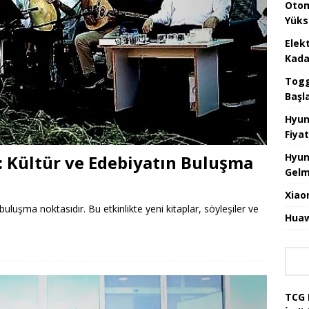
Otom
Yüks
Elek
Kada
Togg 
Başl
Hyun
Fiyat
Hyun
ı: Kültür ve Edebiyatın Buluşma
Gelm
Xiao
buluşma noktasıdır. Bu etkinlikte yeni kitaplar, söyleşiler ve
Huaw
TCG 