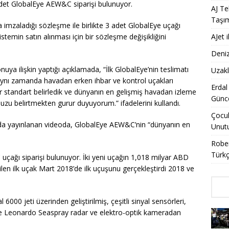
3 adet GlobalEye AEW&C siparişi bulunuyor.
AJ Te
Taşı
nda imzaladığı sözleşme ile birlikte 3 adet GlobalEye uçağı
stemin satın alınması için bir sözleşme değişikliğini
AJet 
Deniz
a ilişkin yaptığı açıklamada, “İlk GlobalEye’nin teslimatı
Uzakl
 aynı zamanda havadan erken ihbar ve kontrol uçakları
Erdal
bir standart belirledik ve dünyanın en gelişmiş havadan izleme
Günce
uzu belirtmekten gurur duyuyorum.” ifadelerini kullandı.
Çocuk
nda yayınlanan videoda, GlobalEye AEW&C’nin “dünyanın en
Unut
Rober
Türkç
uçağı siparişi bulunuyor. İki yeni uçağın 1,018 milyar ABD
ilen ilk uçak Mart 2018’de ilk uçuşunu gerçekleştirdi 2018 ve
0 jeti üzerinden geliştirilmiş, çeşitli sinyal sensörleri,
ve Leonardo Seaspray radar ve elektro-optik kameradan