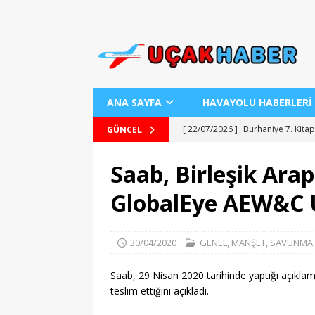
ANA SAYFA
HAVAYOLU HABERLERİ
[ 22/07/2026 ]
Burhaniye 7. Kitap
GÜNCEL
[ 22/07/2026 ]
Uraloğlu Bakanı’n
Saab, Birleşik Arap 
[ 22/07/2026 ]
AJ Teknolojisiyle
GlobalEye AEW&C U
[ 22/07/2026 ]
AJet ile Yurt Dışı 
[ 25/07/2026 ]
Kartepe Sanat Evi’
30/04/2020
GENEL
,
MANŞET
,
SAVUNMA
Saab, 29 Nisan 2020 tarihinde yaptığı açıklama
teslim ettiğini açıkladı.