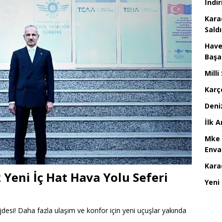
İndir
Kara
Saldı
Have
Başa
Mill
Karç
Deni
İlk 
Mke 
Enva
Karad
Yeni İç Hat Hava Yolu Seferi
Yeni
jdesi! Daha fazla ulaşım ve konfor için yeni uçuşlar yakında