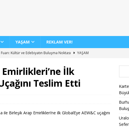
YAŞAM
REKLAM VER!
 Fuarı: Kültür ve Edebiyatın Buluşma Noktası
YAŞAM
dan 12 Yeni İç Hat Hava Yolu Seferi Müjdesi
GENEL
Emirlikleri’ne İlk
 Günde 100 Bini Aşkın Yolcu Taşıma Rekoru
AJET
çağını Teslim Etti
Biletlerinde %30 İndirim Fırsatı
KAMPANYALAR
Karte
nin Yeni Sergisi ile Sanatseverleri Büyülüyor
YAŞAM
Büyü
Burha
Bulu
 ile Birleşik Arap Emirlikleri’ne ilk GlobalEye AEW&C uçağını
Uralo
Sefer