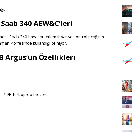
ğı.
 Saab 340 AEW&C’leri
 2 adet Saab 340 havadan erken ihbar ve kontrol uçağının
man Körfezi’nde kullandığı biliniyor.
B Argus’un Özellikleri
c CT7-9B turboprop motoru