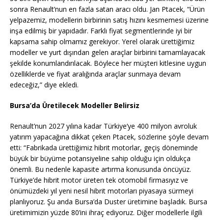
sonra Renault’nun en fazla satan aracı oldu. Jan Ptacek, “Ürün
yelpazemiz, modellerin birbirinin satış hızını kesmemesi üzerine
inşa edilmiş bir yapıdadır. Farklı fiyat segmentlerinde iyi bir
kapsama sahip olmamız gerekiyor. Yerel olarak ürettiğimiz
modeller ve yurt dışından gelen araçlar birbirini tamamlayacak
şekilde konumlandırılacak. Böylece her müşteri kitlesine uygun
özelliklerde ve fiyat aralığında araçlar sunmaya devam
edeceğiz,” diye ekledi.
Bursa’da Üretilecek Modeller Belirsiz
Renault’nun 2027 yılına kadar Türkiye’ye 400 milyon avroluk
yatırım yapacağına dikkat çeken Ptacek, sözlerine şöyle devam
etti: “Fabrikada ürettiğimiz hibrit motorlar, geçiş döneminde
büyük bir büyüme potansiyeline sahip olduğu için oldukça
önemli. Bu nedenle kapasite artırma konusunda öncüyüz.
Türkiye’de hibrit motor üreten tek otomobil firmasıyız ve
önümüzdeki yıl yeni nesil hibrit motorları piyasaya sürmeyi
planlıyoruz. Şu anda Bursa’da Duster üretimine başladık. Bursa
üretimimizin yüzde 80’ini ihraç ediyoruz. Diğer modellerle ilgili