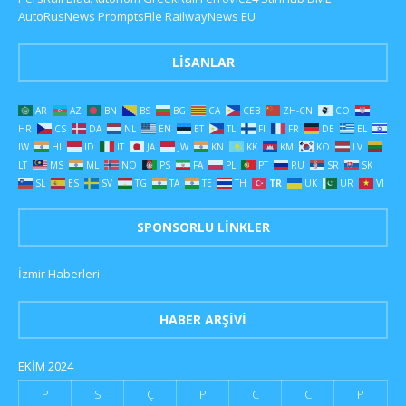
AutoRusNews
PromptsFile
RailwayNews EU
LISANLAR
AR
AZ
BN
BS
BG
CA
CEB
ZH-CN
CO
HR
CS
DA
NL
EN
ET
TL
FI
FR
DE
EL
IW
HI
ID
IT
JA
JW
KN
KK
KM
KO
LV
LT
MS
ML
NO
PS
FA
PL
PT
RU
SR
SK
SL
ES
SV
TG
TA
TE
TH
TR
UK
UR
VI
SPONSORLU LINKLER
İzmir Haberleri
HABER ARŞIVI
EKIM 2024
P
S
Ç
P
C
C
P