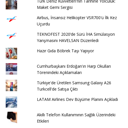
Türk Deniz Kuvvetleri'nin Tarihine Yolculuk:
Maket Gemi Sergisi
Airbus, İnsansız Helikopter VSR700'ü İlk Kez
Uçurdu
TEKNOFEST 2020’de Sürü İHA Simülasyon
Yarışmasını HAVELSAN Düzenledi
Hazır Gıda Böbrek Taşı Yapıyor
Cumhurbaşkanı Erdoğan'ın Harp Okulları
Törenindeki Açıklamaları
Türkiye'de Üretilen Samsung Galaxy A26
Turkcell'de Satışa Çıktı
LATAM Airlines Dev Büyüme Planını Açıkladı
Akıllı Telefon Kullanımının Sağlık Üzerindeki
Etkileri