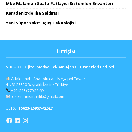
Mke Malaman Sualtı Patlayıcı Sistemleri Envanteri
Karadeniz’de Iha Saldırısı
Yeni Süper Yakıt Uçuş Teknolojisi
İLETIŞIM
SUCUDO Dijital Medya Reklam Ajansı Hizmetleri Ltd. Şti.
Adalet mah. Anadolu cad. Megapol Tower
41/81 35530 Bayraklı İzmir / Türkiye
+90 (553) 770 52 69
ozendanismanlik@gmail.com
UETS:
15623-26967-42627