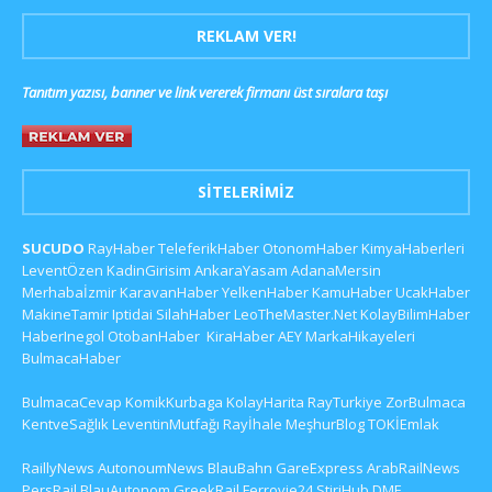
REKLAM VER!
Tanıtım yazısı, banner ve link vererek firmanı üst sıralara taşı
SITELERIMIZ
SUCUDO
RayHaber
TeleferikHaber
OtonomHaber
KimyaHaberleri
LeventÖzen
KadinGirisim
AnkaraYasam
AdanaMersin
Merhabaİzmir
KaravanHaber
YelkenHaber
KamuHaber
UcakHaber
MakineTamir
Iptidai
SilahHaber
LeoTheMaster.Net
KolayBilimHaber
HaberInegol
OtobanHaber
KiraHaber
AEY
MarkaHikayeleri
BulmacaHaber
BulmacaCevap
KomikKurbaga
KolayHarita
RayTurkiye
ZorBulmaca
KentveSağlık
LeventinMutfağı
Rayİhale
MeşhurBlog
TOKİEmlak
RaillyNews
AutonoumNews
BlauBahn
GareExpress
ArabRailNews
PersRail
BlauAutonom
GreekRail
Ferrovie24
StiriHub
DME