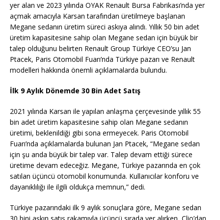
yer alan ve 2023 yılında OYAK Renault Bursa Fabrikası’nda yer
açmak amacıyla Karsan tarafından üretilmeye başlanan
Megane sedanın üretim süreci askıya alındı. Yıllık 50 bin adet
üretim kapasitesine sahip olan Megane sedan için büyük bir
talep olduğunu belirten Renault Group Türkiye CEO’su Jan
Ptacek, Paris Otomobil Fuarı’nda Türkiye pazarı ve Renault
modelleri hakkında önemli açıklamalarda bulundu.
İlk 9 Aylık Dönemde 30 Bin Adet Satış
2021 yılında Karsan ile yapılan anlaşma çerçevesinde yıllık 55
bin adet üretim kapasitesine sahip olan Megane sedanın
üretimi, beklenildiği gibi sona ermeyecek. Paris Otomobil
Fuarı’nda açıklamalarda bulunan Jan Ptacek, “Megane sedan
için şu anda büyük bir talep var. Talep devam ettiği sürece
üretime devam edeceğiz. Megane, Türkiye pazarında en çok
satılan üçüncü otomobil konumunda. Kullanıcılar konforu ve
dayanıklılığı ile ilgili oldukça memnun,” dedi.
Türkiye pazarındaki ilk 9 aylık sonuçlara göre, Megane sedan
30 bini aşkın satış rakamıyla üçüncü sırada yer alırken, Clio’dan