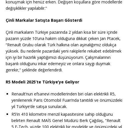
konuşmak için henüz erken. Değişen koşullara göre modellerde
değişiklikler yapılabilir.”
Çinli Markalar Satışta Başarı Gösterdi
Çinli markaların Türkiye pazarında 2 yıldan kısa bir süre içinde
pazarın yüzde 10’una hakim olduğuna dikkat çeken Jan Ptacek,
“Renault Grubu olarak Türk halkına olan aşinalığımız oldukça
yüksek. Bu nedenle pazardaki yeni rakiplerle rekabet edebilmek
için iyi bir hazırlık yaptığımızı düşünüyorum. Çalışmalarının
başarılı olduğunu inkar edemeyiz ve onlara saygı duymak
gerekir,” şeklinde değerlendirdi.
R5 Modeli 2025’te Türkiye’ye Geliyor
Renault’nun efsanevi modellerinden biri olan elektrikli R5,
yenilenerek Paris Otomobil Fuarı’nda tanıtıldı ve önümüzdeki
yıl Türkiye’de satışa sunulacak.
R5’in 410 kilometre menzil kapasitesine sahip olduğunu
belirten Renault MAİS Genel Müdürü Berk Çağdaş, “Renault
5 E-Tech, yüzde 100 elektrikli bir modeldir ve önümüzdeki yıl