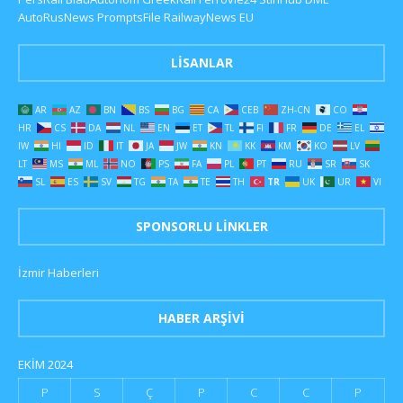
AutoRusNews
PromptsFile
RailwayNews EU
LISANLAR
AR
AZ
BN
BS
BG
CA
CEB
ZH-CN
CO
HR
CS
DA
NL
EN
ET
TL
FI
FR
DE
EL
IW
HI
ID
IT
JA
JW
KN
KK
KM
KO
LV
LT
MS
ML
NO
PS
FA
PL
PT
RU
SR
SK
SL
ES
SV
TG
TA
TE
TH
TR
UK
UR
VI
SPONSORLU LINKLER
İzmir Haberleri
HABER ARŞIVI
EKIM 2024
P
S
Ç
P
C
C
P