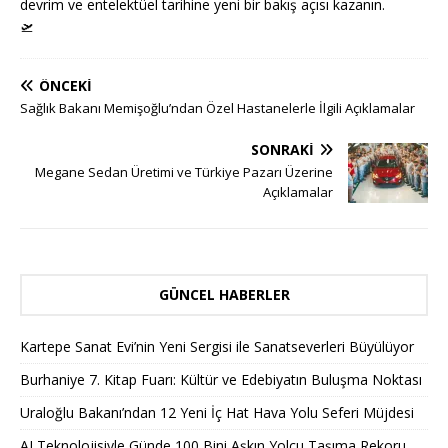
devrim ve entelektüel tarihine yeni bir bakış açısı kazanın.
🛫
ÖNCEKI
Sağlık Bakanı Memişoğlu’ndan Özel Hastanelerle İlgili Açıklamalar
SONRAKI
Megane Sedan Üretimi ve Türkiye Pazarı Üzerine
Açıklamalar
GÜNCEL HABERLER
Kartepe Sanat Evi’nin Yeni Sergisi ile Sanatseverleri Büyülüyor
Burhaniye 7. Kitap Fuarı: Kültür ve Edebiyatın Buluşma Noktası
Uraloğlu Bakanı’ndan 12 Yeni İç Hat Hava Yolu Seferi Müjdesi
AJ Teknolojisiyle Günde 100 Bini Aşkın Yolcu Taşıma Rekoru