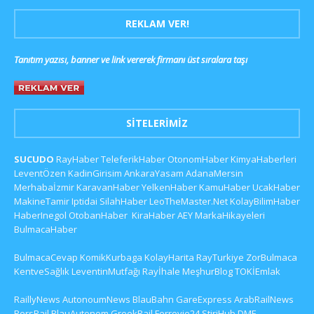
REKLAM VER!
Tanıtım yazısı, banner ve link vererek firmanı üst sıralara taşı
SITELERIMIZ
SUCUDO
RayHaber
TeleferikHaber
OtonomHaber
KimyaHaberleri
LeventÖzen
KadinGirisim
AnkaraYasam
AdanaMersin
Merhabaİzmir
KaravanHaber
YelkenHaber
KamuHaber
UcakHaber
MakineTamir
Iptidai
SilahHaber
LeoTheMaster.Net
KolayBilimHaber
HaberInegol
OtobanHaber
KiraHaber
AEY
MarkaHikayeleri
BulmacaHaber
BulmacaCevap
KomikKurbaga
KolayHarita
RayTurkiye
ZorBulmaca
KentveSağlık
LeventinMutfağı
Rayİhale
MeşhurBlog
TOKİEmlak
RaillyNews
AutonoumNews
BlauBahn
GareExpress
ArabRailNews
PersRail
BlauAutonom
GreekRail
Ferrovie24
StiriHub
DME