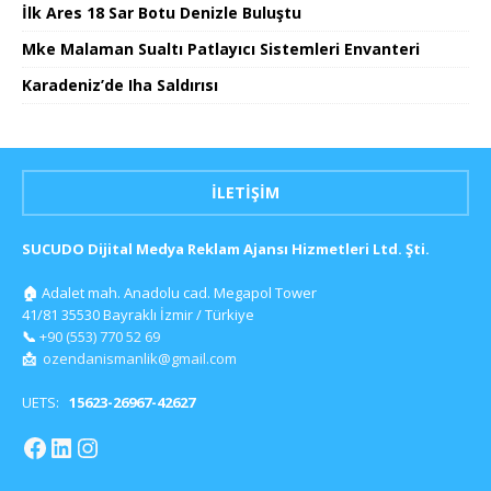
İlk Ares 18 Sar Botu Denizle Buluştu
Mke Malaman Sualtı Patlayıcı Sistemleri Envanteri
Karadeniz’de Iha Saldırısı
İLETIŞIM
SUCUDO Dijital Medya Reklam Ajansı Hizmetleri Ltd. Şti.
🏠
Adalet mah. Anadolu cad. Megapol Tower
41/81 35530 Bayraklı İzmir / Türkiye
📞
+90 (553) 770 52 69
📩
ozendanismanlik@gmail.com
UETS:
15623-26967-42627