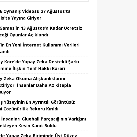
6 Oynanış Videosu 27 Ağustos’ta
ix’te Yayına Giriyor
 Games’in 13 Ağustos’a Kadar Ücretsiz
ceği Oyunlar Açıklandı
in En Yeni İnternet Kullanımı Verileri
landı
y Kore’de Yapay Zeka Destekli Şarkı
mine İlişkin Telif Hakkı Kararı
y Zeka Okuma Alışkanlıklarını
tiriyor: İnsanlar Daha Az Kitapla
şuyor
ş Yüzeyinin En Ayrıntılı Görüntüsü:
hi Çözünürlük Rekoru Kırıldı
 İnsanları Glueball Parçacığının Varlığını
ekleyen Kesin Kanıt Buldu
le Yapay Zeka Biriminde Üst Düzey