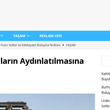
YAŞAM
REKLAM VER!
 Fuarı: Kültür ve Edebiyatın Buluşma Noktası
YAŞAM
dan 12 Yeni İç Hat Hava Yolu Seferi Müjdesi
GENEL
ların Aydınlatılmasına
 Günde 100 Bini Aşkın Yolcu Taşıma Rekoru
AJET
Biletlerinde %30 İndirim Fırsatı
KAMPANYALAR
Karte
nin Yeni Sergisi ile Sanatseverleri Büyülüyor
YAŞAM
Büyü
Burha
Bulu
Uralo
Sefer