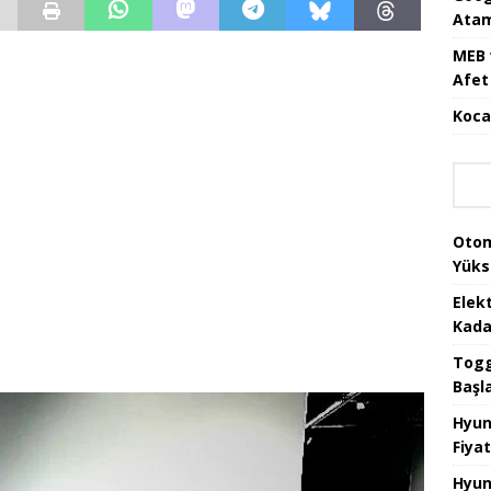
Atam
MEB 
Afet 
Koca
Otom
Yüks
Elek
Kada
Togg 
Başl
Hyun
Fiyat
Hyun