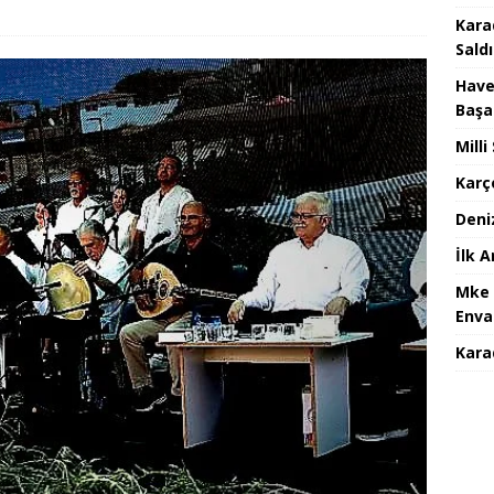
Kara
Saldı
Have
Başa
Mill
Karç
Deni
İlk 
Mke 
Enva
Karad