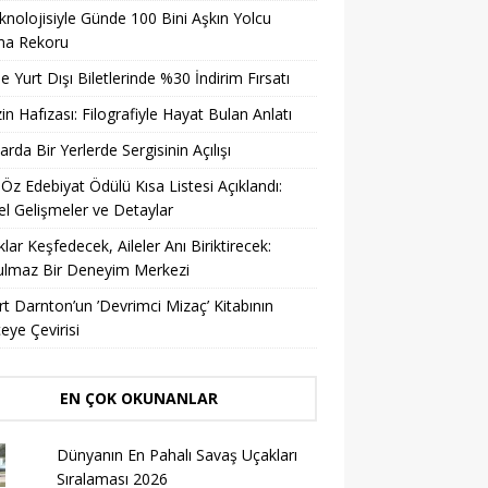
knolojisiyle Günde 100 Bini Aşkın Yolcu
ma Rekoru
ile Yurt Dışı Biletlerinde %30 İndirim Fırsatı
in Hafızası: Filografiyle Hayat Bulan Anlatı
arda Bir Yerlerde Sergisinin Açılışı
 Öz Edebiyat Ödülü Kısa Listesi Açıklandı:
l Gelişmeler ve Detaylar
lar Keşfedecek, Aileler Anı Biriktirecek:
ulmaz Bir Deneyim Merkezi
t Darnton’un ’Devrimci Mizaç’ Kitabının
eye Çevirisi
EN ÇOK OKUNANLAR
Dünyanın En Pahalı Savaş Uçakları
Sıralaması 2026