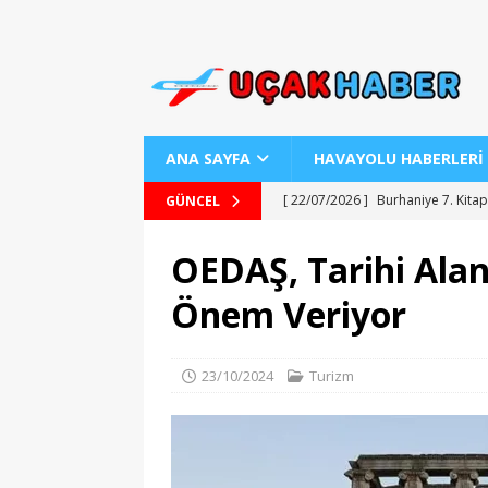
ANA SAYFA
HAVAYOLU HABERLERİ
[ 22/07/2026 ]
Burhaniye 7. Kitap
GÜNCEL
[ 22/07/2026 ]
Uraloğlu Bakanı’n
OEDAŞ, Tarihi Alan
[ 22/07/2026 ]
AJ Teknolojisiyle
Önem Veriyor
[ 22/07/2026 ]
AJet ile Yurt Dışı 
[ 25/07/2026 ]
Kartepe Sanat Evi’
23/10/2024
Turizm