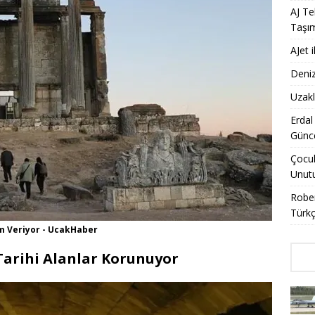
AJ Te
Taşı
AJet 
Deniz
Uzakl
Erdal
Günce
Çocuk
Unut
Rober
Türkç
em Veriyor - UcakHaber
Tarihi Alanlar Korunuyor