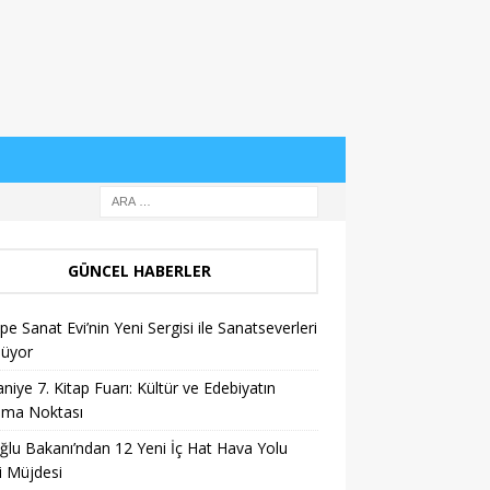
GÜNCEL HABERLER
pe Sanat Evi’nin Yeni Sergisi ile Sanatseverleri
lüyor
niye 7. Kitap Fuarı: Kültür ve Edebiyatın
şma Noktası
ğlu Bakanı’ndan 12 Yeni İç Hat Hava Yolu
i Müjdesi