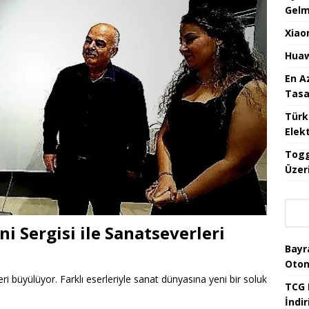
Gelm
Xiao
Huaw
En A
Tasa
Türk
Elekt
Togg
Üzeri
ni Sergisi ile Sanatseverleri
Bayr
Oton
ri büyülüyor. Farklı eserleriyle sanat dünyasına yeni bir soluk
TCG 
İndir