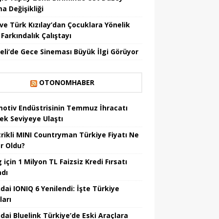
a Değişikliği
ve Türk Kızılay’dan Çocuklara Yönelik
Farkındalık Çalıştayı
eli’de Gece Sineması Büyük İlgi Görüyor
OTONOMHABER
otiv Endüstrisinin Temmuz İhracatı
ek Seviyeye Ulaştı
trikli MINI Countryman Türkiye Fiyatı Ne
r Oldu?
için 1 Milyon TL Faizsiz Kredi Fırsatı
adı
dai IONIQ 6 Yenilendi: İşte Türkiye
ları
dai Bluelink Türkiye’de Eski Araçlara