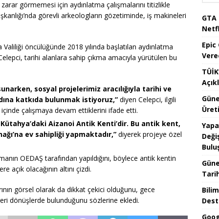
n zarar görmemesi için aydınlatma çalışmalarını titizlikle
şkanlığı’nda görevli arkeologların gözetiminde, iş makineleri
GTA 
Netfl
Epic
 Valiliği öncülüğünde 2018 yılında başlatılan aydınlatma
Vere
 Celepci, tarihi alanlara sahip çıkma amacıyla yürütülen bu
TÜİK’
Açık
unarken, sosyal projelerimiz aracılığıyla tarihi ve
Güne
dına katkıda bulunmak istiyoruz,”
diyen Celepci, ilgili
Üreti
ği içinde çalışmaya devam ettiklerini ifade etti.
 Kütahya’daki Aizanoi Antik Kenti’dir. Bu antik kent,
Yapa
ağı’na ev sahipliği yapmaktadır,”
diyerek projeye özel
Değiş
Bulu
atmanın OEDAŞ tarafından yapıldığını, böylece antik kentin
Güne
e açık olacağının altını çizdi.
Tari
rının görsel olarak da dikkat çekici olduğunu, gece
Bilim
geri dönüşlerde bulunduğunu sözlerine ekledi.
Dest
Goog