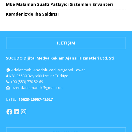
Mke Malaman Sualtı Patlayıcı Sistemleri Envanteri
Karadeniz’de Iha Saldırısı
İLETIŞIM
SUCUDO Dijital Medya Reklam Ajansı Hizmetleri Ltd. Şti.
🏠
Adalet mah. Anadolu cad. Megapol Tower
41/81 35530 Bayraklı İzmir / Türkiye
📞
+90 (553) 770 52 69
📩
ozendanismanlik@gmail.com
UETS:
15623-26967-42627