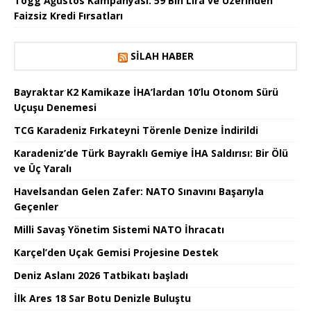
Togg Ağustos Kampanyası: 59 Bin Lira ve Üzerinden
Faizsiz Kredi Fırsatları
SILAH HABER
Bayraktar K2 Kamikaze İHA’lardan 10’lu Otonom Sürü
Uçuşu Denemesi
TCG Karadeniz Fırkateyni Törenle Denize İndirildi
Karadeniz’de Türk Bayraklı Gemiye İHA Saldırısı: Bir Ölü
ve Üç Yaralı
Havelsandan Gelen Zafer: NATO Sınavını Başarıyla
Geçenler
Milli Savaş Yönetim Sistemi NATO İhracatı
Karçel’den Uçak Gemisi Projesine Destek
Deniz Aslanı 2026 Tatbikatı başladı
İlk Ares 18 Sar Botu Denizle Buluştu