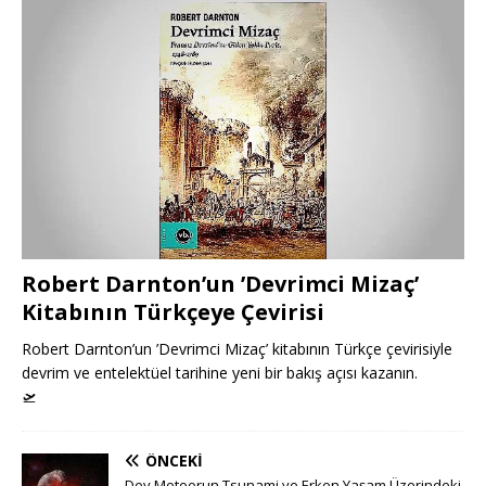
Robert Darnton’un ’Devrimci Mizaç’
Kitabının Türkçeye Çevirisi
Robert Darnton’un ’Devrimci Mizaç’ kitabının Türkçe çevirisiyle
devrim ve entelektüel tarihine yeni bir bakış açısı kazanın.
🛫
ÖNCEKI
Dev Meteorun Tsunami ve Erken Yaşam Üzerindeki