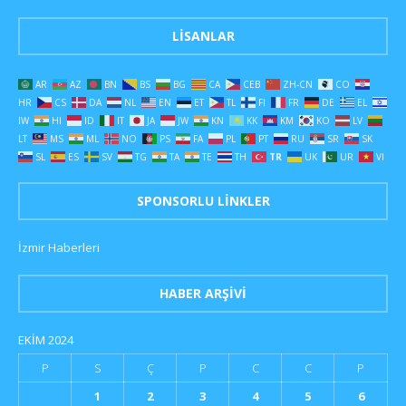
LISANLAR
AR
AZ
BN
BS
BG
CA
CEB
ZH-CN
CO
HR
CS
DA
NL
EN
ET
TL
FI
FR
DE
EL
IW
HI
ID
IT
JA
JW
KN
KK
KM
KO
LV
LT
MS
ML
NO
PS
FA
PL
PT
RU
SR
SK
SL
ES
SV
TG
TA
TE
TH
TR
UK
UR
VI
SPONSORLU LINKLER
İzmir Haberleri
HABER ARŞIVI
EKIM 2024
P
S
Ç
P
C
C
P
1
2
3
4
5
6