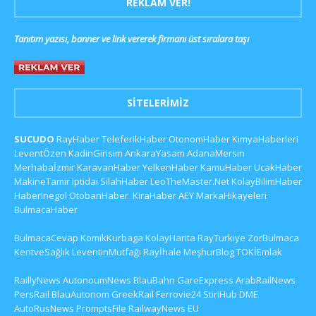
REKLAM VER!
Tanıtım yazısı, banner ve link vererek firmanı üst sıralara taşı
SITELERIMIZ
SUCUDO
RayHaber
TeleferikHaber
OtonomHaber
KimyaHaberleri
LeventÖzen
KadinGirisim
AnkaraYasam
AdanaMersin
Merhabaİzmir
KaravanHaber
YelkenHaber
KamuHaber
UcakHaber
MakineTamir
Iptidai
SilahHaber
LeoTheMaster.Net
KolayBilimHaber
HaberInegol
OtobanHaber
KiraHaber
AEY
MarkaHikayeleri
BulmacaHaber
BulmacaCevap
KomikKurbaga
KolayHarita
RayTurkiye
ZorBulmaca
KentveSağlık
LeventinMutfağı
Rayİhale
MeşhurBlog
TOKİEmlak
RaillyNews
AutonoumNews
BlauBahn
GareExpress
ArabRailNews
PersRail
BlauAutonom
GreekRail
Ferrovie24
StiriHub
DME
AutoRusNews
PromptsFile
RailwayNews EU