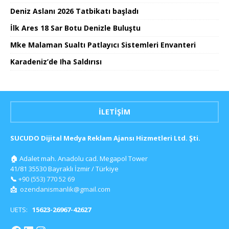
Deniz Aslanı 2026 Tatbikatı başladı
İlk Ares 18 Sar Botu Denizle Buluştu
Mke Malaman Sualtı Patlayıcı Sistemleri Envanteri
Karadeniz’de Iha Saldırısı
İLETIŞIM
SUCUDO Dijital Medya Reklam Ajansı Hizmetleri Ltd. Şti.
🏠
Adalet mah. Anadolu cad. Megapol Tower
41/81 35530 Bayraklı İzmir / Türkiye
📞
+90 (553) 770 52 69
📩
ozendanismanlik@gmail.com
UETS:
15623-26967-42627