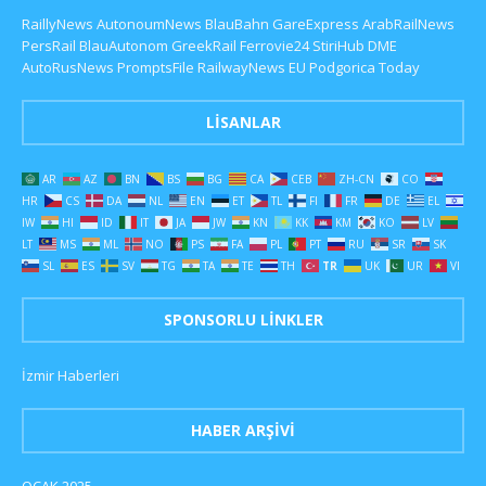
RaillyNews
AutonoumNews
BlauBahn
GareExpress
ArabRailNews
PersRail
BlauAutonom
GreekRail
Ferrovie24
StiriHub
DME
AutoRusNews
PromptsFile
RailwayNews EU
Podgorica Today
LISANLAR
AR
AZ
BN
BS
BG
CA
CEB
ZH-CN
CO
HR
CS
DA
NL
EN
ET
TL
FI
FR
DE
EL
IW
HI
ID
IT
JA
JW
KN
KK
KM
KO
LV
LT
MS
ML
NO
PS
FA
PL
PT
RU
SR
SK
SL
ES
SV
TG
TA
TE
TH
TR
UK
UR
VI
SPONSORLU LINKLER
İzmir Haberleri
HABER ARŞIVI
OCAK 2025