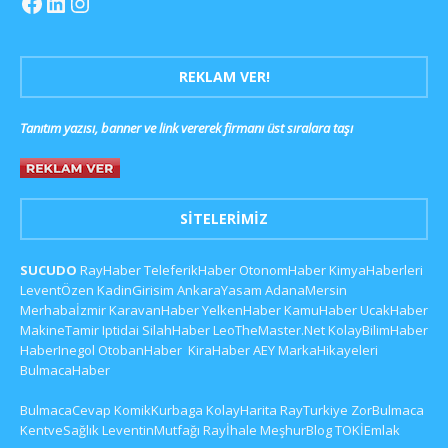
REKLAM VER!
Tanıtım yazısı, banner ve link vererek firmanı üst sıralara taşı
SITELERIMIZ
SUCUDO
RayHaber
TeleferikHaber
OtonomHaber
KimyaHaberleri
LeventÖzen
KadinGirisim
AnkaraYasam
AdanaMersin
Merhabaİzmir
KaravanHaber
YelkenHaber
KamuHaber
UcakHaber
MakineTamir
Iptidai
SilahHaber
LeoTheMaster.Net
KolayBilimHaber
HaberInegol
OtobanHaber
KiraHaber
AEY
MarkaHikayeleri
BulmacaHaber
BulmacaCevap
KomikKurbaga
KolayHarita
RayTurkiye
ZorBulmaca
KentveSağlık
LeventinMutfağı
Rayİhale
MeşhurBlog
TOKİEmlak