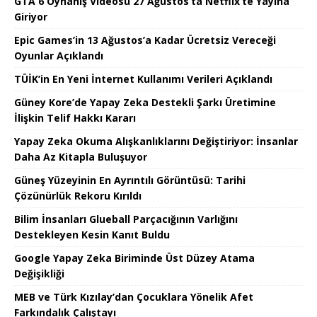
GTA 6 Oynanış Videosu 27 Ağustos’ta Netflix’te Yayına
Giriyor
Epic Games’in 13 Ağustos’a Kadar Ücretsiz Vereceği
Oyunlar Açıklandı
TÜİK’in En Yeni İnternet Kullanımı Verileri Açıklandı
Güney Kore’de Yapay Zeka Destekli Şarkı Üretimine
İlişkin Telif Hakkı Kararı
Yapay Zeka Okuma Alışkanlıklarını Değiştiriyor: İnsanlar
Daha Az Kitapla Buluşuyor
Güneş Yüzeyinin En Ayrıntılı Görüntüsü: Tarihi
Çözünürlük Rekoru Kırıldı
Bilim İnsanları Glueball Parçacığının Varlığını
Destekleyen Kesin Kanıt Buldu
Google Yapay Zeka Biriminde Üst Düzey Atama
Değişikliği
MEB ve Türk Kızılay’dan Çocuklara Yönelik Afet
Farkındalık Çalıştayı