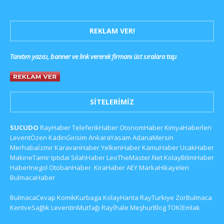
REKLAM VER!
Tanıtım yazısı, banner ve link vererek firmanı üst sıralara taşı
SITELERIMIZ
SUCUDO
RayHaber
TeleferikHaber
OtonomHaber
KimyaHaberleri
LeventÖzen
KadinGirisim
AnkaraYasam
AdanaMersin
Merhabaİzmir
KaravanHaber
YelkenHaber
KamuHaber
UcakHaber
MakineTamir
Iptidai
SilahHaber
LeoTheMaster.Net
KolayBilimHaber
HaberInegol
OtobanHaber
KiraHaber
AEY
MarkaHikayeleri
BulmacaHaber
BulmacaCevap
KomikKurbaga
KolayHarita
RayTurkiye
ZorBulmaca
KentveSağlık
LeventinMutfağı
Rayİhale
MeşhurBlog
TOKİEmlak