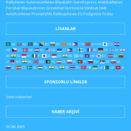
RaillyNews
AutonoumNews
BlauBahn
GareExpress
ArabRailNews
PersRail
BlauAutonom
GreekRail
Ferrovie24
StiriHub
DME
AutoRusNews
PromptsFile
RailwayNews EU
Podgorica Today
LISANLAR
AR
AZ
BN
BS
BG
CA
CEB
ZH-CN
CO
HR
CS
DA
NL
EN
ET
TL
FI
FR
DE
EL
IW
HI
ID
IT
JA
JW
KN
KK
KM
KO
LV
LT
MS
ML
NO
PS
FA
PL
PT
RU
SR
SK
SL
ES
SV
TG
TA
TE
TH
TR
UK
UR
VI
SPONSORLU LINKLER
İzmir Haberleri
HABER ARŞIVI
OCAK 2025