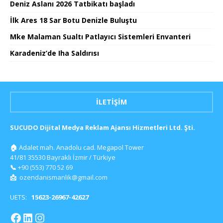
Deniz Aslanı 2026 Tatbikatı başladı
İlk Ares 18 Sar Botu Denizle Buluştu
Mke Malaman Sualtı Patlayıcı Sistemleri Envanteri
Karadeniz’de Iha Saldırısı
İLETIŞIM
SUCUDO Dijital Medya Reklam Ajansı Hizmetleri Ltd. Şti.
🏠
Adalet mah. Anadolu cad. Megapol Tower
41/81 35530 Bayraklı İzmir / Türkiye
📞
+90 (553) 770 52 69
📩
ozendanismanlik@gmail.com
UETS:
15623-26967-42627