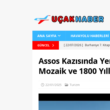
ANA SAYFA
HAVAYOLU HABERLERİ
[ 22/07/2026 ]
Burhaniye 7. Kitap
GÜNCEL
[ 22/07/2026 ]
Uraloğlu Bakanı’n
Assos Kazısında Yen
[ 22/07/2026 ]
AJ Teknolojisiyle
Mozaik ve 1800 Yıl
[ 22/07/2026 ]
AJet ile Yurt Dışı 
[ 25/07/2026 ]
Kartepe Sanat Evi’
22/01/2025
Turizm