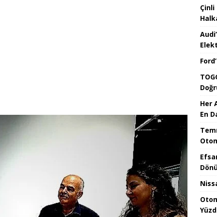
Çinli
Halk
Audi
Elekt
Ford
TOGG
Doğr
Her 
En D
Temm
Otom
Efsa
Dönü
Niss
Otom
Yüzd