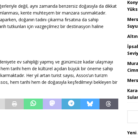
Kony
ğerleriyle değil, aynı zamanda benzersiz doğasıyla da dikkat
Yüks
numlanması, kente muhteşem bir manzara sunmaktadır.
Mers
 yaparken, doğanın tadını çıkarma fırsatına da sahip
Suyu
arih tutkunları için vazgeçilmez bir destinasyon haline
Altı
İpsa
Sevi
deniyete ev sahipliği yapmış ve günümüze kadar ulaşmayı
Mura
ar, hem tarihi hem de kültürel açıdan büyük bir öneme sahip
Cimn
karmaktadır. Her yıl artan turist sayısı, Assos’un turizm
Mers
ssos, hem tarihi hem de doğasıyla keşfedilmeyi bekleyen bir
Kara
Sula
Yeni