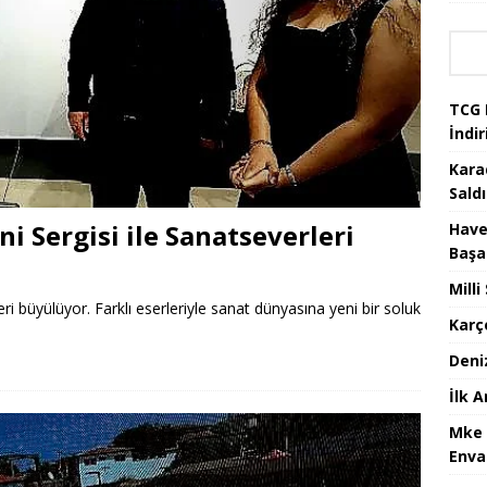
TCG 
İndir
Kara
Saldı
ni Sergisi ile Sanatseverleri
Have
Başa
Mill
ri büyülüyor. Farklı eserleriyle sanat dünyasına yeni bir soluk
Karç
Deni
İlk 
Mke 
Enva