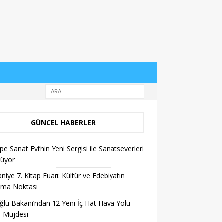
GÜNCEL HABERLER
pe Sanat Evi’nin Yeni Sergisi ile Sanatseverleri
lüyor
niye 7. Kitap Fuarı: Kültür ve Edebiyatın
şma Noktası
ğlu Bakanı’ndan 12 Yeni İç Hat Hava Yolu
i Müjdesi