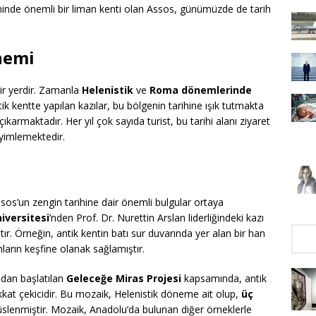
nde önemli bir liman kenti olan Assos, günümüzde de tarih
nemi
bir yerdir. Zamanla
Helenistik
ve
Roma dönemlerinde
tik kentte yapılan kazılar, bu bölgenin tarihine ışık tutmakta
karmaktadır. Her yıl çok sayıda turist, bu tarihi alanı ziyaret
yimlemektedir.
sos’un zengin tarihine dair önemli bulgular ortaya
iversitesi
’nden Prof. Dr. Nurettin Arslan liderliğindeki kazı
ır. Örneğin, antik kentin batı sur duvarında yer alan bir han
ların keşfine olanak sağlamıştır.
ndan başlatılan
Geleceğe Miras Projesi
kapsamında, antik
ikkat çekicidir. Bu mozaik, Helenistik döneme ait olup,
üç
üslenmiştir. Mozaik, Anadolu’da bulunan diğer örneklerle