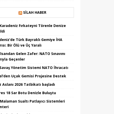
SILAH HABER
Karadeniz Fırkateyni Törenle Denize
ildi
deniz’de Türk Bayraklı Gemiye İHA
rısı: Bir Ölü ve Üç Yaralı
lsandan Gelen Zafer: NATO Sınavını
rıyla Geçenler
i Savaş Yönetim Sistemi NATO İhracatı
el’den Uçak Gemisi Projesine Destek
z Aslanı 2026 Tatbikatı başladı
Ares 18 Sar Botu Denizle Buluştu
Malaman Sualtı Patlayıcı Sistemleri
nteri