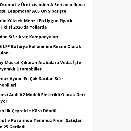
 Otomotiv Üreticisinden A Serisinin İkinci
ası: Leapmotor A05 Ön Siparişte
’nin Yüksek Menzil En Uygun Fiyatlı
riklisi 2026’da Yollarda
’dan Sıfır Araç Kampanyaları
 LFP Batarya Kullanımını Resmi Olarak
uladı
Ay Masraf Çıkaran Arabalara Veda: İşte
ayanıklı Otomobiller
uz Ayının En Çok Satılan Sıfır
obilleri
nevi Audi A2 Modeli Elektrikli Olarak Geri
yor
an İlk Çeyrekte Kâra Döndü
otiv Pazarında Temmuz Freni: Satışlar
e 25 Geriledi