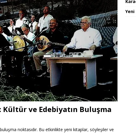
Karad
Yeni
ı: Kültür ve Edebiyatın Buluşma
buluşma noktasıdır. Bu etkinlikte yeni kitaplar, söyleşiler ve