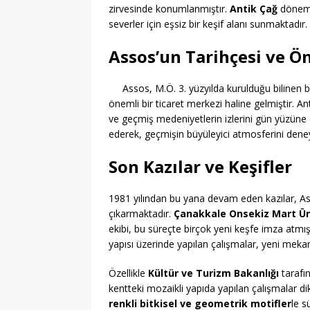
zirvesinde konumlanmıştır.
Antik Çağ
dönemi
severler için eşsiz bir keşif alanı sunmaktadır.
Assos’un Tarihçesi ve Ö
Assos, M.Ö. 3. yüzyılda kurulduğu bilinen 
önemli bir ticaret merkezi haline gelmiştir. An
ve geçmiş medeniyetlerin izlerini gün yüzüne çı
ederek, geçmişin büyüleyici atmosferini dene
Son Kazılar ve Keşifler
1981 yılından bu yana devam eden kazılar, As
çıkarmaktadır.
Çanakkale Onsekiz Mart Ün
ekibi, bu süreçte birçok yeni keşfe imza atmışt
yapısı üzerinde yapılan çalışmalar, yeni mekan
Özellikle
Kültür ve Turizm Bakanlığı
tarafı
kentteki mozaikli yapıda yapılan çalışmalar d
renkli bitkisel ve geometrik motifler
le s