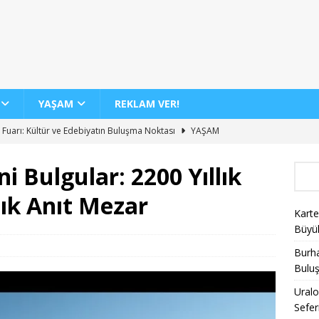
YAŞAM
REKLAM VER!
 Fuarı: Kültür ve Edebiyatın Buluşma Noktası
YAŞAM
dan 12 Yeni İç Hat Hava Yolu Seferi Müjdesi
GENEL
i Bulgular: 2200 Yıllık
 Günde 100 Bini Aşkın Yolcu Taşıma Rekoru
AJET
lık Anıt Mezar
Biletlerinde %30 İndirim Fırsatı
KAMPANYALAR
Karte
nin Yeni Sergisi ile Sanatseverleri Büyülüyor
YAŞAM
Büyü
Burha
Bulu
Uralo
Sefer