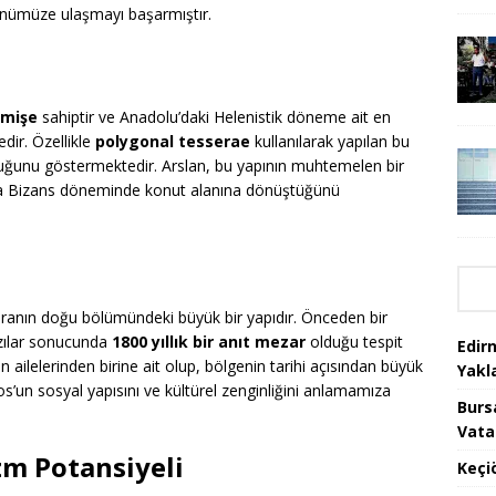
ünümüze ulaşmayı başarmıştır.
çmişe
sahiptir ve Anadolu’daki Helenistik döneme ait en
dir. Özellikle
polygonal tesserae
kullanılarak yapılan bu
lduğunu göstermektedir. Arslan, bu yapının muhtemelen bir
nra Bizans döneminde konut alanına dönüştüğünü
goranın doğu bölümündeki büyük bir yapıdır. Önceden bir
azılar sonucunda
1800 yıllık bir anıt mezar
olduğu tespit
Edir
 ailelerinden birine ait olup, bölgenin tarihi açısından büyük
Yakla
os’un sosyal yapısını ve kültürel zenginliğini anlamamıza
Burs
Vata
zm Potansiyeli
Keçi