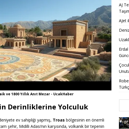
AJ Te
Taşı
AJet 
Deniz
Uzakl
Erdal
Günce
Çocuk
Unut
Rober
Türkç
aik ve 1800 Yıllık Anıt Mezar - UcakHaber
in Derinliklerine Yolculuk
eniyete ev sahipliği yapmış,
Troas
bölgesinin en önemli
m şehir, Midilli Adası’nın karşısında, volkanik bir tepenin