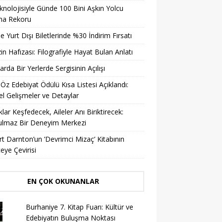
knolojisiyle Günde 100 Bini Aşkın Yolcu
ma Rekoru
ile Yurt Dışı Biletlerinde %30 İndirim Fırsatı
in Hafızası: Filografiyle Hayat Bulan Anlatı
arda Bir Yerlerde Sergisinin Açılışı
 Öz Edebiyat Ödülü Kısa Listesi Açıklandı:
l Gelişmeler ve Detaylar
lar Keşfedecek, Aileler Anı Biriktirecek:
ulmaz Bir Deneyim Merkezi
t Darnton’un ’Devrimci Mizaç’ Kitabının
eye Çevirisi
EN ÇOK OKUNANLAR
Burhaniye 7. Kitap Fuarı: Kültür ve
Edebiyatın Buluşma Noktası