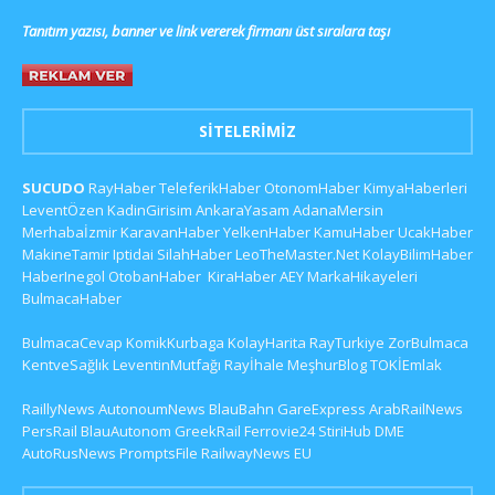
Tanıtım yazısı, banner ve link vererek firmanı üst sıralara taşı
SITELERIMIZ
SUCUDO
RayHaber
TeleferikHaber
OtonomHaber
KimyaHaberleri
LeventÖzen
KadinGirisim
AnkaraYasam
AdanaMersin
Merhabaİzmir
KaravanHaber
YelkenHaber
KamuHaber
UcakHaber
MakineTamir
Iptidai
SilahHaber
LeoTheMaster.Net
KolayBilimHaber
HaberInegol
OtobanHaber
KiraHaber
AEY
MarkaHikayeleri
BulmacaHaber
BulmacaCevap
KomikKurbaga
KolayHarita
RayTurkiye
ZorBulmaca
KentveSağlık
LeventinMutfağı
Rayİhale
MeşhurBlog
TOKİEmlak
RaillyNews
AutonoumNews
BlauBahn
GareExpress
ArabRailNews
PersRail
BlauAutonom
GreekRail
Ferrovie24
StiriHub
DME
AutoRusNews
PromptsFile
RailwayNews EU