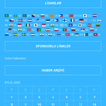
LISANLAR
AR
AZ
BN
BS
BG
CA
CEB
ZH-CN
CO
HR
CS
DA
NL
EN
ET
TL
FI
FR
DE
EL
IW
HI
ID
IT
JA
JW
KN
KK
KM
KO
LV
LT
MS
ML
NO
PS
FA
PL
PT
RU
SR
SK
SL
ES
SV
TG
TA
TE
TH
TR
UK
UR
VI
SPONSORLU LINKLER
İzmir Haberleri
HABER ARŞIVI
EYLÜL 2025
P
S
Ç
P
C
C
P
1
2
3
4
5
6
7
8
9
10
11
12
13
14