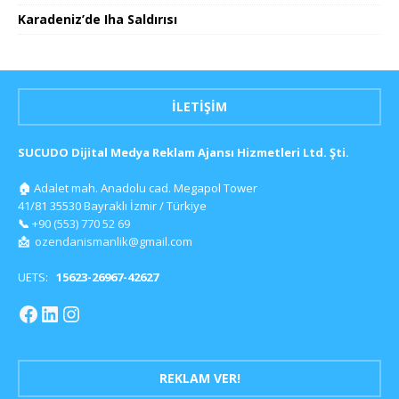
Karadeniz’de Iha Saldırısı
İLETIŞIM
SUCUDO Dijital Medya Reklam Ajansı Hizmetleri Ltd. Şti.
🏠
Adalet mah. Anadolu cad. Megapol Tower
41/81 35530 Bayraklı İzmir / Türkiye
📞
+90 (553) 770 52 69
📩
ozendanismanlik@gmail.com
UETS:
15623-26967-42627
REKLAM VER!