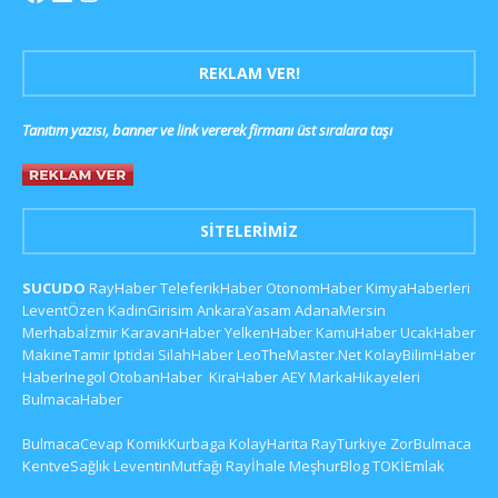
REKLAM VER!
Tanıtım yazısı, banner ve link vererek firmanı üst sıralara taşı
SITELERIMIZ
SUCUDO
RayHaber
TeleferikHaber
OtonomHaber
KimyaHaberleri
LeventÖzen
KadinGirisim
AnkaraYasam
AdanaMersin
Merhabaİzmir
KaravanHaber
YelkenHaber
KamuHaber
UcakHaber
MakineTamir
Iptidai
SilahHaber
LeoTheMaster.Net
KolayBilimHaber
HaberInegol
OtobanHaber
KiraHaber
AEY
MarkaHikayeleri
BulmacaHaber
BulmacaCevap
KomikKurbaga
KolayHarita
RayTurkiye
ZorBulmaca
KentveSağlık
LeventinMutfağı
Rayİhale
MeşhurBlog
TOKİEmlak