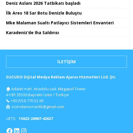
Deniz Aslanı 2026 Tatbikatı başladı
İlk Ares 18 Sar Botu Denizle Buluştu
Mke Malaman Sualtı Patlayıcı Sistemleri Envanteri
Karadeniz’de Iha Saldırısı
İLETIŞIM
SUCUDO Dijital Medya Reklam Ajansı Hizmetleri Ltd. Şti.
🏠
Adalet mah. Anadolu cad. Megapol Tower
41/81 35530 Bayraklı İzmir / Türkiye
📞
+90 (553) 770 52 69
📩
ozendanismanlik@gmail.com
UETS:
15623-26967-42627