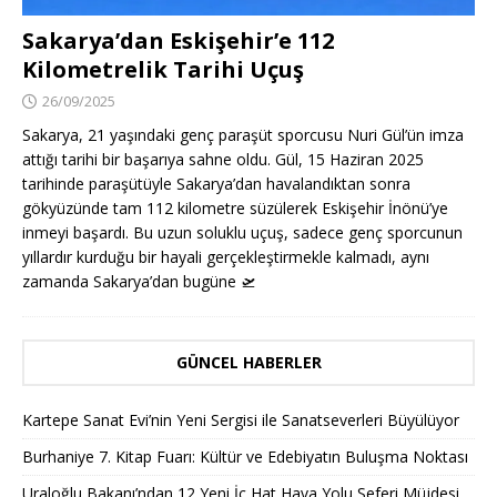
Sakarya’dan Eskişehir’e 112
Kilometrelik Tarihi Uçuş
26/09/2025
Sakarya, 21 yaşındaki genç paraşüt sporcusu Nuri Gül’ün imza
attığı tarihi bir başarıya sahne oldu. Gül, 15 Haziran 2025
tarihinde paraşütüyle Sakarya’dan havalandıktan sonra
gökyüzünde tam 112 kilometre süzülerek Eskişehir İnönü’ye
inmeyi başardı. Bu uzun soluklu uçuş, sadece genç sporcunun
yıllardır kurduğu bir hayali gerçekleştirmekle kalmadı, aynı
zamanda Sakarya’dan bugüne
🛫
GÜNCEL HABERLER
Kartepe Sanat Evi’nin Yeni Sergisi ile Sanatseverleri Büyülüyor
Burhaniye 7. Kitap Fuarı: Kültür ve Edebiyatın Buluşma Noktası
Uraloğlu Bakanı’ndan 12 Yeni İç Hat Hava Yolu Seferi Müjdesi