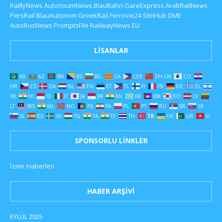
RaillyNews
AutonoumNews
BlauBahn
GareExpress
ArabRailNews
PersRail
BlauAutonom
GreekRail
Ferrovie24
StiriHub
DME
AutoRusNews
PromptsFile
RailwayNews EU
LISANLAR
AR
AZ
BN
BS
BG
CA
CEB
ZH-CN
CO
HR
CS
DA
NL
EN
ET
TL
FI
FR
DE
EL
IW
HI
ID
IT
JA
JW
KN
KK
KM
KO
LV
LT
MS
ML
NO
PS
FA
PL
PT
RU
SR
SK
SL
ES
SV
TG
TA
TE
TH
TR
UK
UR
VI
SPONSORLU LINKLER
İzmir Haberleri
HABER ARŞIVI
EYLÜL 2025