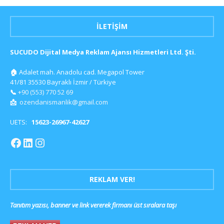
İLETIŞIM
SUCUDO Dijital Medya Reklam Ajansı Hizmetleri Ltd. Şti.
🏠
Adalet mah. Anadolu cad. Megapol Tower
41/81 35530 Bayraklı İzmir / Türkiye
📞
+90 (553) 770 52 69
📩
ozendanismanlik@gmail.com
UETS:
15623-26967-42627
REKLAM VER!
Tanıtım yazısı, banner ve link vererek firmanı üst sıralara taşı