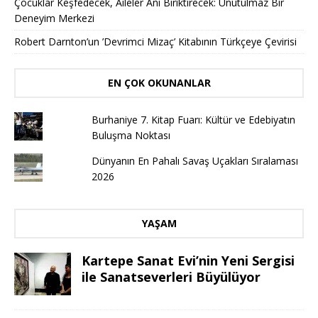
Çocuklar Keşfedecek, Aileler Anı Biriktirecek: Unutulmaz Bir
Deneyim Merkezi
Robert Darnton’un ’Devrimci Mizaç’ Kitabının Türkçeye Çevirisi
EN ÇOK OKUNANLAR
Burhaniye 7. Kitap Fuarı: Kültür ve Edebiyatın
Buluşma Noktası
Dünyanın En Pahalı Savaş Uçakları Sıralaması
2026
YAŞAM
Kartepe Sanat Evi’nin Yeni Sergisi
ile Sanatseverleri Büyülüyor