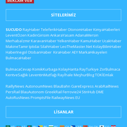
SITELERIMIZ
SUCUDO
RayHaber
TeleferikHaber
OtonomHaber
KimyaHaberleri
LeventÖzen
KadinGirisim
AnkaraYasam
AdanaMersin
Merhabaİzmir
KaravanHaber
YelkenHaber
KamuHaber
UcakHaber
MakineTamir
Iptidai
SilahHaber
LeoTheMaster.Net
KolayBilimHaber
HaberInegol
OtobanHaber
KiraHaber
AEY
MarkaHikayeleri
BulmacaHaber
BulmacaCevap
KomikKurbaga
KolayHarita
RayTurkiye
ZorBulmaca
KentveSağlık
LeventinMutfağı
Rayİhale
MeşhurBlog
TOKİEmlak
RaillyNews
AutonoumNews
BlauBahn
GareExpress
ArabRailNews
PersRail
BlauAutonom
GreekRail
Ferrovie24
StiriHub
DME
AutoRusNews
PromptsFile
RailwayNews EU
LISANLAR
AR
AZ
BN
BS
BG
CA
CEB
ZH-CN
CO