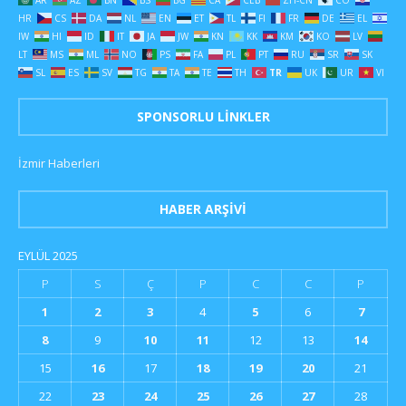
HR
CS
DA
NL
EN
ET
TL
FI
FR
DE
EL
IW
HI
ID
IT
JA
JW
KN
KK
KM
KO
LV
LT
MS
ML
NO
PS
FA
PL
PT
RU
SR
SK
SL
ES
SV
TG
TA
TE
TH
TR
UK
UR
VI
SPONSORLU LINKLER
İzmir Haberleri
HABER ARŞIVI
EYLÜL 2025
P
S
Ç
P
C
C
P
1
2
3
4
5
6
7
8
9
10
11
12
13
14
15
16
17
18
19
20
21
22
23
24
25
26
27
28