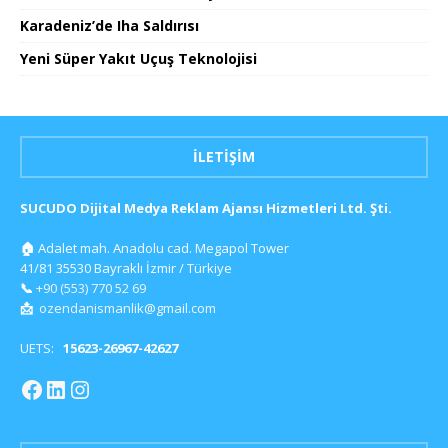
Karadeniz’de Iha Saldırısı
Yeni Süper Yakıt Uçuş Teknolojisi
İLETIŞIM
SUCUDO Dijital Medya Reklam Ajansı Hizmetleri Ltd. Şti.
🏠
Adalet mah. Anadolu cad. Megapol Tower
41/81 35530 Bayraklı İzmir / Türkiye
📞
+90 (553) 770 52 69
📩
ozendanismanlik@gmail.com
UETS:
15623-26967-42627