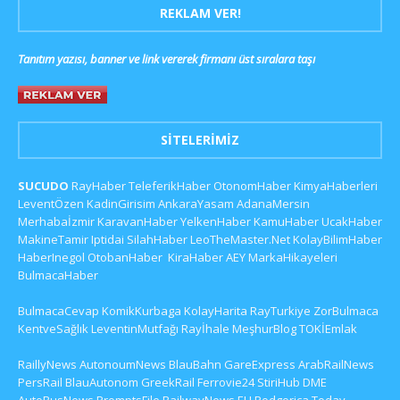
REKLAM VER!
Tanıtım yazısı, banner ve link vererek firmanı üst sıralara taşı
SITELERIMIZ
SUCUDO
RayHaber
TeleferikHaber
OtonomHaber
KimyaHaberleri
LeventÖzen
KadinGirisim
AnkaraYasam
AdanaMersin
Merhabaİzmir
KaravanHaber
YelkenHaber
KamuHaber
UcakHaber
MakineTamir
Iptidai
SilahHaber
LeoTheMaster.Net
KolayBilimHaber
HaberInegol
OtobanHaber
KiraHaber
AEY
MarkaHikayeleri
BulmacaHaber
BulmacaCevap
KomikKurbaga
KolayHarita
RayTurkiye
ZorBulmaca
KentveSağlık
LeventinMutfağı
Rayİhale
MeşhurBlog
TOKİEmlak
RaillyNews
AutonoumNews
BlauBahn
GareExpress
ArabRailNews
PersRail
BlauAutonom
GreekRail
Ferrovie24
StiriHub
DME
AutoRusNews
PromptsFile
RailwayNews EU
Podgorica Today