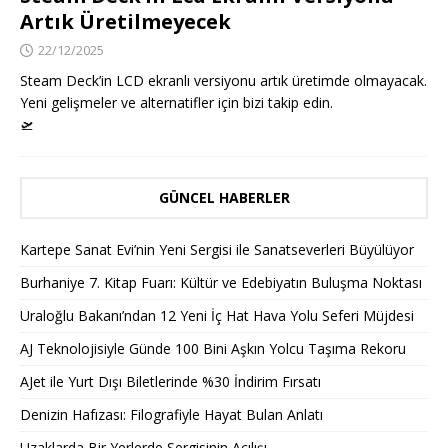
Artık Üretilmeyecek
22/12/2025
Steam Deck’in LCD ekranlı versiyonu artık üretimde olmayacak.
Yeni gelişmeler ve alternatifler için bizi takip edin.
🛫
GÜNCEL HABERLER
Kartepe Sanat Evi’nin Yeni Sergisi ile Sanatseverleri Büyülüyor
Burhaniye 7. Kitap Fuarı: Kültür ve Edebiyatın Buluşma Noktası
Uraloğlu Bakanı’ndan 12 Yeni İç Hat Hava Yolu Seferi Müjdesi
AJ Teknolojisiyle Günde 100 Bini Aşkın Yolcu Taşıma Rekoru
AJet ile Yurt Dışı Biletlerinde %30 İndirim Fırsatı
Denizin Hafızası: Filografiyle Hayat Bulan Anlatı
Uzaklarda Bir Yerlerde Sergisinin Açılışı