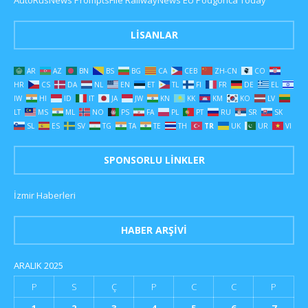
LISANLAR
AR
AZ
BN
BS
BG
CA
CEB
ZH-CN
CO
HR
CS
DA
NL
EN
ET
TL
FI
FR
DE
EL
IW
HI
ID
IT
JA
JW
KN
KK
KM
KO
LV
LT
MS
ML
NO
PS
FA
PL
PT
RU
SR
SK
SL
ES
SV
TG
TA
TE
TH
TR
UK
UR
VI
SPONSORLU LINKLER
İzmir Haberleri
HABER ARŞIVI
ARALIK 2025
P
S
Ç
P
C
C
P
1
2
3
4
5
6
7