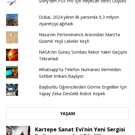
Sony'den PS5 Pro İçin Heyecan Verici Duyuru
Dubai, 2024 yılının ilk yarısında 9,3 milyon
ziyaretçiyi ağırladı
Nasa'nın Perseverance Aracından Mars'ta
Gizemli Yeşil Lekeler Keşfi
NASA'nın Güneş Sondası Rekor Yakın Geçişini
Tekrarladı
Whatsapp'ta Telefon Numarası Vermeden
Sohbet İmkanı Başlıyor
Bayburtlu Öğrencilerden Görme Engelliler İçin
Yapay Zeka Destekli Robot Köpek
YAŞAM
Kartepe Sanat Evi’nin Yeni Sergisi