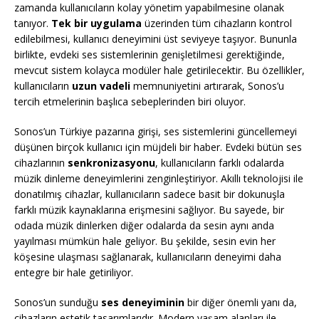
zamanda kullanıcıların kolay yönetim yapabilmesine olanak
tanıyor.
Tek bir uygulama
üzerinden tüm cihazların kontrol
edilebilmesi, kullanıcı deneyimini üst seviyeye taşıyor. Bununla
birlikte, evdeki ses sistemlerinin genişletilmesi gerektiğinde,
mevcut sistem kolayca modüler hale getirilecektir. Bu özellikler,
kullanıcıların
uzun vadeli
memnuniyetini artırarak, Sonos’u
tercih etmelerinin başlıca sebeplerinden biri oluyor.
Sonos’un Türkiye pazarına girişi, ses sistemlerini güncellemeyi
düşünen birçok kullanıcı için müjdeli bir haber. Evdeki bütün ses
cihazlarının
senkronizasyonu
, kullanıcıların farklı odalarda
müzik dinleme deneyimlerini zenginleştiriyor. Akıllı teknolojisi ile
donatılmış cihazlar, kullanıcıların sadece basit bir dokunuşla
farklı müzik kaynaklarına erişmesini sağlıyor. Bu sayede, bir
odada müzik dinlerken diğer odalarda da sesin aynı anda
yayılması mümkün hale geliyor. Bu şekilde, sesin evin her
köşesine ulaşması sağlanarak, kullanıcıların deneyimi daha
entegre bir hale getiriliyor.
Sonos’un sunduğu
ses deneyiminin
bir diğer önemli yanı da,
cihazların estetik tasarımlarıdır. Modern yaşam alanları ile