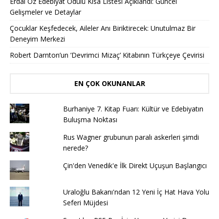
Erdal Öz Edebiyat Ödülü Kısa Listesi Açıklandı: Güncel
Gelişmeler ve Detaylar
Çocuklar Keşfedecek, Aileler Anı Biriktirecek: Unutulmaz Bir
Deneyim Merkezi
Robert Darnton’un ’Devrimci Mizaç’ Kitabının Türkçeye Çevirisi
EN ÇOK OKUNANLAR
Burhaniye 7. Kitap Fuarı: Kültür ve Edebiyatın
Buluşma Noktası
Rus Wagner grubunun paralı askerleri şimdi
nerede?
Çin'den Venedik'e İlk Direkt Uçuşun Başlangıcı
Uraloğlu Bakanı'ndan 12 Yeni İç Hat Hava Yolu
Seferi Müjdesi